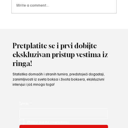
Write a comment...
BOKSER SA KNJIGOM U RUCI Sandić cilja
faks i zlato na EP u Loznici! (VIDEO)
Pretplatite se i prvi dobijte
ekskluzivan pristup vestima iz
ringa!
Statistika domaćih i stranih turnira, predstojeći događaji,
zanimljivosti iz sveta boksa i života boksera, ekskluzivni
intervjui i još mnogo toga!
Email
*
Prijavi me na newsletter.