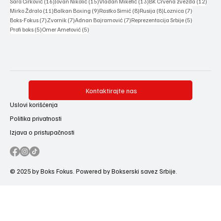
16 posts
15 posts
13 posts
12 po
Sara Ćirković
(16)
Jovan Nikolić
(15)
Vladan Miketić
(13)
BK Crvena zvezda
(12)
11 posts
9 posts
8 posts
8 posts
7 posts
Mirko Ždralo
(11)
Balkan Boxing
(9)
Rastko Simić
(8)
Rusija
(8)
Loznica
(7)
7 posts
7 posts
7 posts
5 posts
Boks-Fokus
(7)
Zvornik
(7)
Adnan Bajramović
(7)
Reprezentacija Srbije
(5)
5 posts
5 posts
Profi boks
(5)
Omer Ametović
(5)
Kontaktirajte nas
Uslovi korišćenja
Politika privatnosti
Izjava o pristupačnosti
© 2025 by Boks Fokus. Powered by Bokserski savez Srbije.