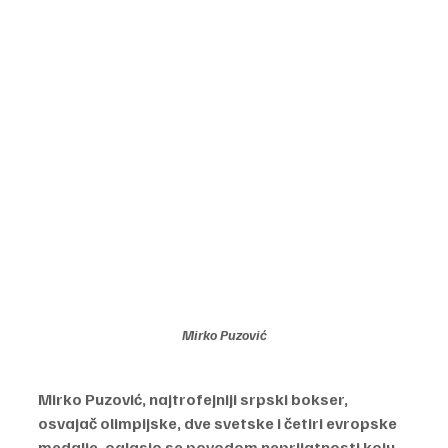
Mirko Puzović
Mirko Puzović, najtrofejniji srpski bokser, 
osvajač olimpijske, dve svetske i četiri evropske 
medalje, oglasio se povodom neprijatnosti koju 