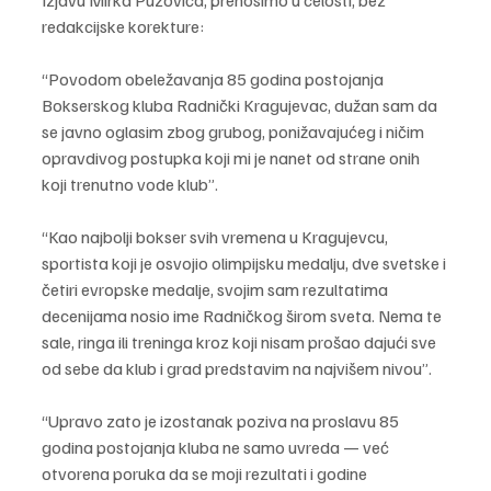
redakcijske korekture:
“Povodom obeležavanja 85 godina postojanja 
Bokserskog kluba Radnički Kragujevac, dužan sam da 
se javno oglasim zbog grubog, ponižavajućeg i ničim 
opravdivog postupka koji mi je nanet od strane onih 
koji trenutno vode klub”.
“Kao najbolji bokser svih vremena u Kragujevcu, 
sportista koji je osvojio olimpijsku medalju, dve svetske i 
četiri evropske medalje, svojim sam rezultatima 
decenijama nosio ime Radničkog širom sveta. Nema te 
sale, ringa ili treninga kroz koji nisam prošao dajući sve 
od sebe da klub i grad predstavim na najvišem nivou”. 
“Upravo zato je izostanak poziva na proslavu 85 
godina postojanja kluba ne samo uvreda — već 
otvorena poruka da se moji rezultati i godine 