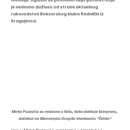
je nedavno doživeo od strane aktuelnog 
rukovodstva Bokserskog kluba Radnički iz 
Kragujevca.
Mirka Puzovića su nedavno u Nišu, kako dolikuje šampionu, 
dočekali na Memorijalu Dragiše Stankovića "Čelika"
Izjavu Mirka Puzovića, prenosimo u celosti, bez 