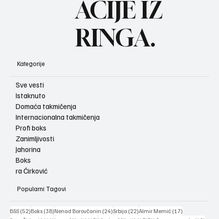
ACIJE IZ
RINGA.
Kategorije
Sve vesti
Istaknuto
Domaća takmičenja
Internacionalna takmičenja
Profi boks
Zanimljivosti
Jahorina
Boks
ra Ćirković
Popularni Tagovi
52 posts
38 posts
24 posts
22 posts
17 posts
BSS
(52)
Boks
(38)
Nenad Borovčanin
(24)
Srbija
(22)
Almir Memić
(17)