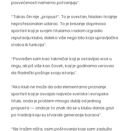
posvećenosti namerno potcenjuju”.
“Takav čin nije „propust“. To je svestan, hladan i krajnje 
neprofesionalan udarac. To je brisanje doprinosa 
sportisti koji je svojim titulama i radom izgradio 
reputaciju kluba, daleko više nego bilo koja upravljačka 
stolica ili funkcija”.
“Povređen sam kao takmičar koji je ostavljao srce u 
ringu, ali još više kao čovek, koji je godinama verovao 
da Radnički poštuje svoju istoriju”.
“Ako klub ne može da oda elementarno priznanje 
sportisti koji je osvajao najveće svetske i evropske 
titule, onda je problem mnogo dublji od jednog 
propusta — onda je to znak da se u klubu danas gazi 
po tradiciji koju su stvarale generacije boraca”.
“Ne tražim ništa, osim poštovanja koje sam zaslužio 