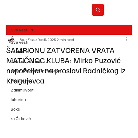
Sve vesti
Boks Fokus
Dec 5, 2025
2 min read
BO
Sve vesti
REC
ŠAMPIONU ZATVORENA VRATA
Istaknuto
MATIČNOG KLUBA: Mirko Puzović
Domaća takmičenja
nepoželjan na proslavi Radničkog iz
Internacionalna takmičenja
Kragujevca
Profi boks
Zanimljivosti
Jahorina
Boks
ra Ćirković