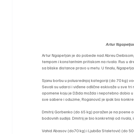
Artur Ngapetja
Artur Ngapetjan je do pobede nad Abreu Deibisom,
tempom i konstantnim pritiskom na rivala. Rus u dr
sa bliske distance pravo u metu. U finalu, Ngapet
Sjanu borbu u polusrednjoj kategoriji (do 70 kg) vod
Sevali su udarci i viđene odlične eskivaže u sve t
opomene koju je Džida možda i nepotebno dobio u d
sve sabere i oduzme, Roganović je ipak bio konkretni
Dmitrij Gorbenko (do 65 kg) poražen je na poene od 
bodovnih sudija. Dmitrij je bio konkretniji od rival
Vahid Abasov (do70 kg) i Ljubiša Staletović (do 50 kg