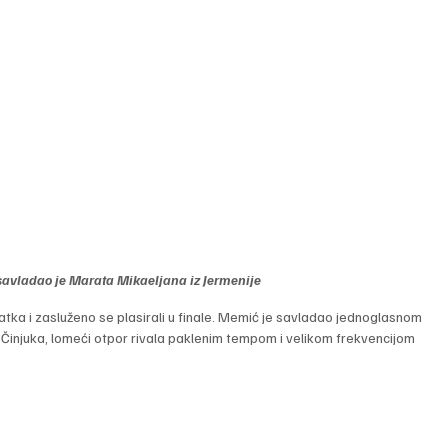
 savladao je Marata Mikaeljana iz Jermenije
zadatka i zasluženo se plasirali u finale. Memić je savladao jednoglasnom 
 Činjuka, lomeći otpor rivala paklenim tempom i velikom frekvencijom 