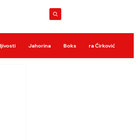
BOKS REVIJA
jivosti
Jahorina
Boks
ra Ćirković