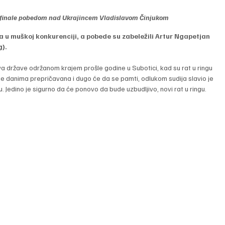
u finale pobedom nad Ukrajincem Vladislavom Činjukom
 u muškoj konkurenciji, a pobede su zabeležili Artur Ngapetjan 
g).
a države održanom krajem prošle godine u Subotici, kad su rat u ringu 
a je danima prepričavana i dugo će da se pamti, odlukom sudija slavio je 
. Jedino je sigurno da će ponovo da bude uzbudljivo, novi rat u ringu.