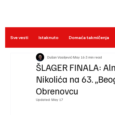
NASLOVNA
BO
Sve vesti
Istaknuto
Domaća takmičenja
REC
Dušan Vasiljević
May 16
3 min read
ŠLAGER FINALA: Alm
Nikolića na 63. „Be
Obrenovcu
Updated:
May 17