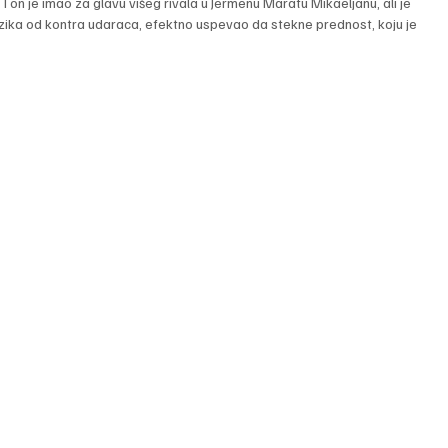
I on je imao za glavu višeg rivala u Jermenu Maratu Mikaeljanu, ali je 
rizika od kontra udaraca, efektno uspevao da stekne prednost, koju je 