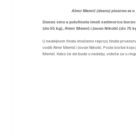
Almir Memić (desno) plasirao se 
Danas smo u polufinalu imali sedmoricu boraca
(do 55 kg), Almir Memić i Jovan Nikolić (do 75 k
U nedeljnom finalu imaćemo reprizu finala prvenstv
vodili Almir Memić i Jovan Nikolić. Posle borbe koj
Memić. Kako će da bude u nedelju, videće se u ringu