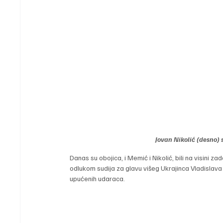
Jovan Nikolić (desno)
Danas su obojica, i Memić i Nikolić, bili na visini 
odlukom sudija za glavu višeg Ukrajinca Vladislava
upućenih udaraca.