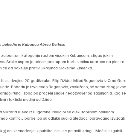
n pobedio je Kubanca Abreu Deibisa
 za bantam kategoriju rastom visokim Kubancem, stigao jakim 
esu Srbije uspeo je takvim pristupom borbi većinu udaraca da plasira 
jan će da boksuje protiv Ukrajinca Maksima Zimenka.
ili su dvojica 20-godišnjaka, Filip Džida i Miloš Roganović iz Crne Gore. 
ri runde. Pobedu je izvojevao Roganović, zasluženo, ne samo zbog javne 
rugoj rundi, zbog po proceni sudije nedozvoljenog saginjanja. Kad se 
ji i taktički mudriji od Džide.
Viktoria Ilijeva iz Bugarske, reklo bi se diskutabilnom odlukom 
a, imao kontrolu borbe, pa su odluku sudija gledaoci opravdano izviždali.
) na iznenađenje iz publike, nisu se pojavili u ringu. Meč su izgubili 