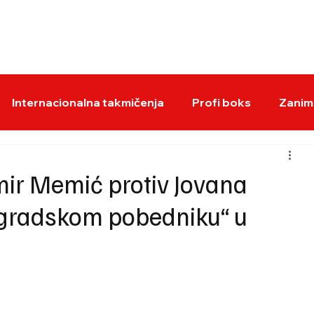
BOKS VESTI
KS
Internacionalna takmičenja
Profi boks
Zaniml
ir Memić protiv Jovana
ogradskom pobedniku“ u