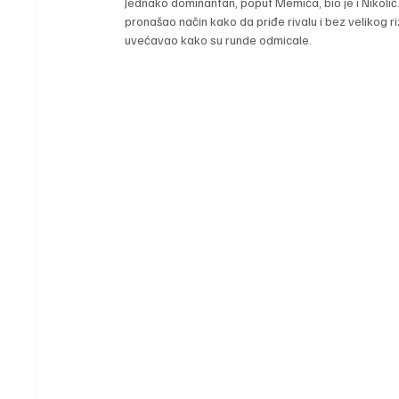
Jednako dominantan, poput Memića, bio je i Nikolić. 
pronašao način kako da priđe rivalu i bez velikog 
uvećavao kako su runde odmicale.