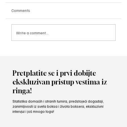
Comments
Write a comment...
ZAVRŠNI UDARAC PRIPREMA: Bokseri i
bokserke reprezentacije Srbije spremni za
izazov na Mediteranskim igrama u Tarantu
Pretplatite se i prvi dobijte
ekskluzivan pristup vestima iz
ringa!
Statistika domaćih i stranih turnira, predstojeći događaji,
zanimljivosti iz sveta boksa i života boksera, ekskluzivni
intervjui i još mnogo toga!