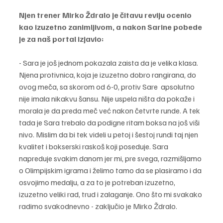
Njen trener Mirko Ždralo je čitavu reviju ocenio 
kao izuzetno zanimljivom, a nakon Sarine pobede 
je za naš portal izjavio:
- Sara je još jednom pokazala zaista da je velika klasa. 
Njena protivnica, koja je izuzetno dobro rangirana, do 
ovog meča, sa skorom od 6-0, protiv Sare  apsolutno 
nije imala nikakvu šansu. Nije uspela ništa da pokaže i 
morala je da preda meč već nakon četvrte runde. A tek 
tada je Sara trebalo da podigne ritam boksa na još viši 
nivo. Mislim da bi tek videli u petoj i šestoj rundi taj njen 
kvalitet i bokserski raskoš koji poseduje. Sara 
napreduje svakim danom jer mi, pre svega, razmišljamo 
o Olimpijskim igrama i želimo tamo da se plasiramo i da 
osvojimo medalju, a za to je potreban izuzetno, 
izuzetno veliki rad, trud i zalaganje. Ono što mi svakako 
radimo svakodnevno - zaključio je Mirko Ždralo.