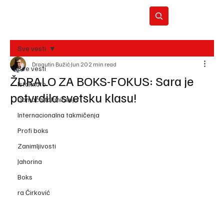
Sve vesti
Dragutin Bužić
Jun 20
2 min read
BO
Sve vesti
REC
ŽDRALO ZA BOKS-FOKUS: Sara je
Istaknuto
potvrdila svetsku klasu!
Domaća takmičenja
Internacionalna takmičenja
Profi boks
Zanimljivosti
Jahorina
Boks
ra Ćirković