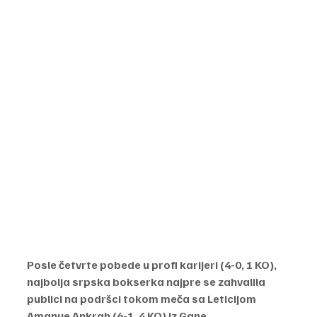
Posle četvrte pobede u profi karijeri (4-0, 1 KO), 
najbolja srpska bokserka najpre se zahvalila 
publici na podršci tokom meča sa Leticijom 
Amanue Ankrah (6-1, 4 KO) iz Gane.