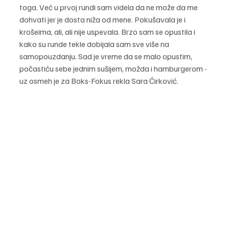
toga. Već u prvoj rundi sam videla da ne može da me 
dohvati jer je dosta niža od mene. Pokušavala je i 
krošeima, ali, ali nije uspevala. Brzo sam se opustila i 
kako su runde tekle dobijala sam sve više na 
samopouzdanju. Sad je vreme da se malo opustim, 
počastiću sebe jednim sušijem, možda i hamburgerom - 
uz osmeh je za Boks-Fokus rekla Sara Ćirković.