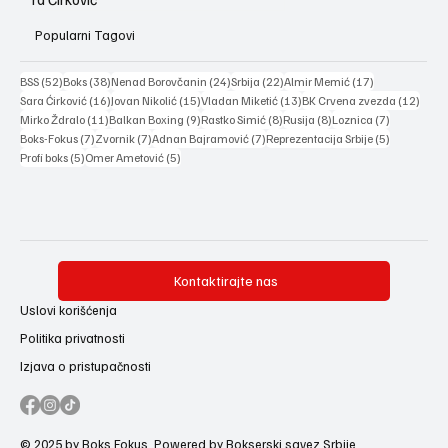
Popularni Tagovi
52 posts
38 posts
24 posts
22 posts
17 posts
BSS
(52)
Boks
(38)
Nenad Borovčanin
(24)
Srbija
(22)
Almir Memić
(17)
16 posts
15 posts
13 posts
12 po
Sara Ćirković
(16)
Jovan Nikolić
(15)
Vladan Miketić
(13)
BK Crvena zvezda
(12)
11 posts
9 posts
8 posts
8 posts
7 posts
Mirko Ždralo
(11)
Balkan Boxing
(9)
Rastko Simić
(8)
Rusija
(8)
Loznica
(7)
7 posts
7 posts
7 posts
5 posts
Boks-Fokus
(7)
Zvornik
(7)
Adnan Bajramović
(7)
Reprezentacija Srbije
(5)
5 posts
5 posts
Profi boks
(5)
Omer Ametović
(5)
Kontaktirajte nas
Uslovi korišćenja
Politika privatnosti
Izjava o pristupačnosti
© 2025 by Boks Fokus. Powered by Bokserski savez Srbije.