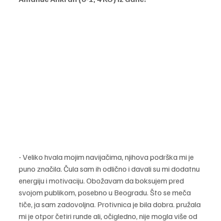
- Veliko hvala mojim navijačima, njihova podrška mi je 
puno značila. Čula sam ih odlično i davali su mi dodatnu 
energiju i motivaciju. Obožavam da boksujem pred 
svojom publikom, posebno u Beogradu. Što se meča 
tiče, ja sam zadovoljna. Protivnica je bila dobra. pružala 
mi je otpor četiri runde ali, očigledno, nije mogla više od 