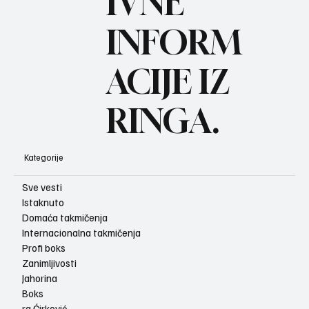
BO
IVNE
INFORM
ACIJE IZ
RINGA.
Kategorije
Sve vesti
Istaknuto
Domaća takmičenja
Internacionalna takmičenja
Profi boks
Zanimljivosti
Jahorina
Boks
ra Ćirković