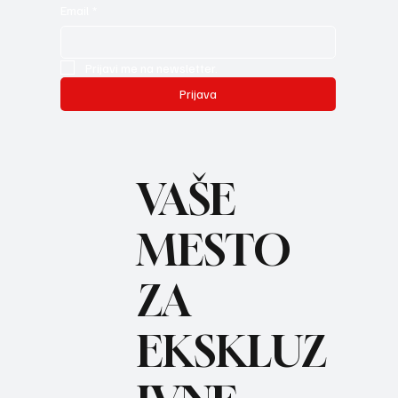
Email
*
Prijavi me na newsletter.
Prijava
VAŠE
MESTO
ZA
REC
EKSKLUZ