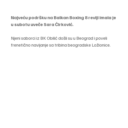
Najveću podršku na Balkan Boxing 8 reviji imala je 
u subotu uveče Sara Ćirković.
Njeni saborci iz BK Obilić došli su u Beograd i poveli 
frenetično navijanje sa tribina beogradske Ložionice. 