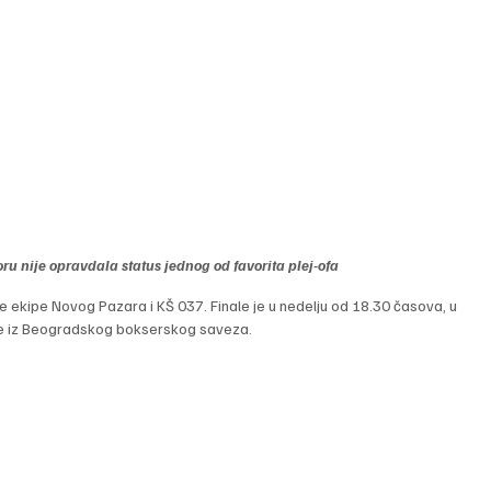
u nije opravdala status jednog od favorita plej-ofa
 ekipe Novog Pazara i KŠ 037. Finale je u nedelju od 18.30 časova, u 
ipe iz Beogradskog bokserskog saveza.