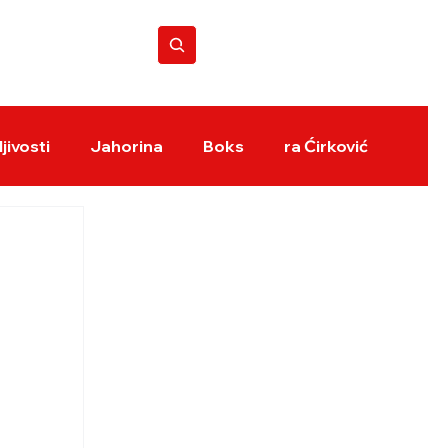
BOKS REVIJA
jivosti
Jahorina
Boks
ra Ćirković