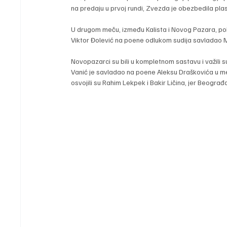
na predaju u prvoj rundi, Zvezda je obezbedila pla
U drugom meču, između Kalista i Novog Pazara, pobed
Viktor Đolević na poene odlukom sudija savladao M
Novopazarci su bili u kompletnom sastavu i važili s
Vanić je savladao na poene Aleksu Draškovića u m
osvojili su Rahim Lekpek i Bakir Ličina, jer Beograđ