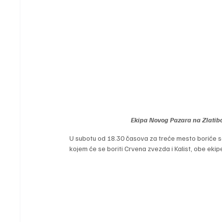
Ekipa Novog Pazara na Zlatibor
U subotu od 18.30 časova za treće mesto boriće se
kojem će se boriti Crvena zvezda i Kalist, obe ek