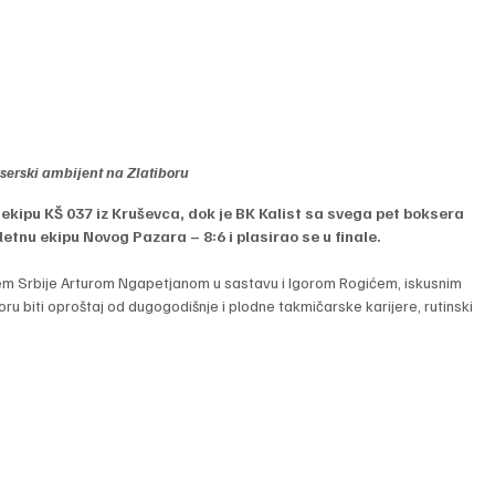
serski ambijent na Zlatiboru
ekipu KŠ 037 iz Kruševca, dok je BK Kalist sa svega pet boksera 
nu ekipu Novog Pazara – 8:6 i plasirao se u finale.
em Srbije Arturom Ngapetjanom u sastavu i Igorom Rogićem, iskusnim 
ru biti oproštaj od dugogodišnje i plodne takmičarske karijere, rutinski 