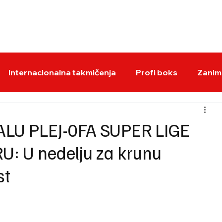
BOKS VESTI
KS
Internacionalna takmičenja
Profi boks
Zaniml
LU PLEJ-0FA SUPER LIGE
U: U nedelju za krunu
st