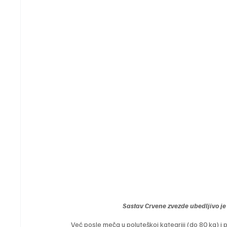
Sastav Crvene zvezde ubedljivo je 
Već posle meča u poluteškoj kategriji (do 80 kg) 