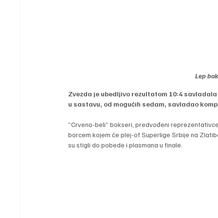
Lep bok
Zvezda je ubedljivo rezultatom 10:4 savladala 
u sastavu, od mogućih sedam, savladao komplet
“Crveno-beli” bokseri, predvođeni reprezentativc
borcem kojem će plej-of Superlige Srbije na Zlatibo
su stigli do pobede i plasmana u finale.