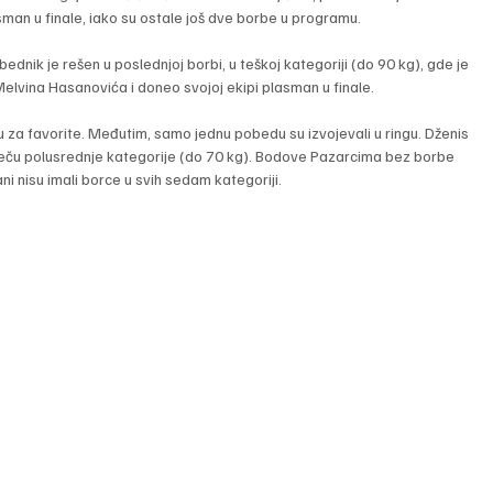
sman u finale, iako su ostale još dve borbe u programu.
nik je rešen u poslednjoj borbi, u teškoj kategoriji (do 90 kg), gde je 
elvina Hasanovića i doneo svojoj ekipi plasman u finale.
u za favorite. Međutim, samo jednu pobedu su izvojevali u ringu. Dženis 
eču polusrednje kategorije (do 70 kg). Bodove Pazarcima bez borbe 
ani nisu imali borce u svih sedam kategoriji.