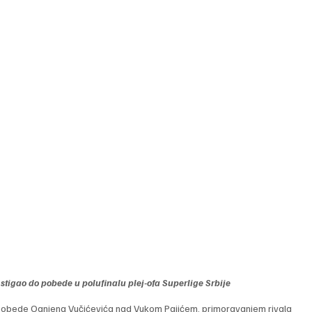
stigao do pobede u polufinalu plej-ofa Superlige Srbije
i pobede Ognjena Vučićevića nad Vukom Pajićem, primoravanjem rivala 