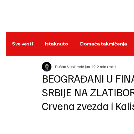
NASLOVNA
BO
Sve vesti
Istaknuto
Domaća takmičenja
REC
Dušan Vasiljević
Jun 19
2 min read
BEOGRAĐANI U FINA
SRBIJE NA ZLATIBOR
Crvena zvezda i Kali