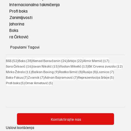
Internacionalna takmičenja
Profi boks
Zanimljivosti
Jahorina
Boks
ra Ćirković
Popularni Tagovi
52 posts
38 posts
24 posts
22 posts
17 posts
BSS
(52)
Boks
(38)
Nenad Borovčanin
(24)
Srbija
(22)
Almir Memić
(17)
16 posts
15 posts
13 posts
12 po
Sara Ćirković
(16)
Jovan Nikolić
(15)
Vladan Miketić
(13)
BK Crvena zvezda
(12)
11 posts
9 posts
8 posts
8 posts
7 posts
Mirko Ždralo
(11)
Balkan Boxing
(9)
Rastko Simić
(8)
Rusija
(8)
Loznica
(7)
7 posts
7 posts
7 posts
5 posts
Boks-Fokus
(7)
Zvornik
(7)
Adnan Bajramović
(7)
Reprezentacija Srbije
(5)
5 posts
5 posts
Profi boks
(5)
Omer Ametović
(5)
Kontaktirajte nas
Uslovi korišćenja