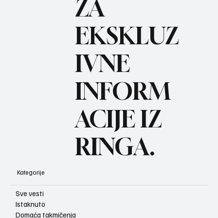
ZA
BO
REC
EKSKLUZ
IVNE
INFORM
ACIJE IZ
RINGA.
Kategorije
Sve vesti
Istaknuto
Domaća takmičenja