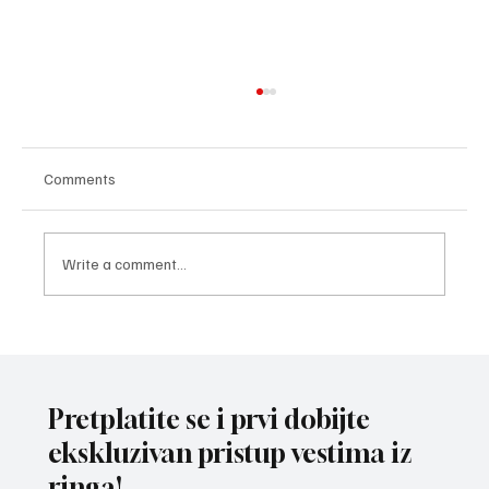
Comments
Write a comment...
ODRŽAN BOKSERSKI FORUM Za još jaču
Srbiju - kroz regione u nove pobede!
Pretplatite se i prvi dobijte
ekskluzivan pristup vestima iz
ringa!