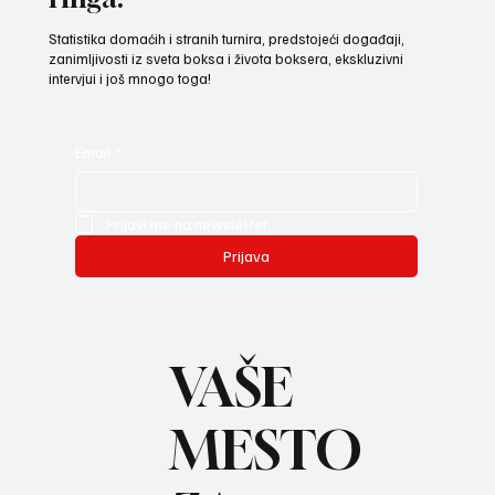
Statistika domaćih i stranih turnira, predstojeći događaji,
zanimljivosti iz sveta boksa i života boksera, ekskluzivni
intervjui i još mnogo toga!
Email
*
Prijavi me na newsletter.
Prijava
VAŠE
MESTO