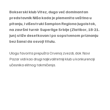
Bokserski klub Vitez, dugo već dominantan 
predstavnik Niša kada je plemenita veština u 
pitanju, i višestruki šampion Regiona Jugoistok, 
na završni turnir Superlige Srbije (Zlatibor, 18-21. 
jun) stiže desetkovan i po sopstvenom priznanju 
bez šansi da osvoji titulu.
Ulogu favorita prepušta Crvenoj zvezdi, dok Novi 
Pazar vidi kao drugi najkvalitetniji klub u konkurenciji 
učesnika elitnog takmičenja.