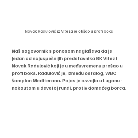
Novak Radulović iz Viteza je otišao u profi boks
Naš sagovornik s ponosom naglašava da je 
jedan od najuspešnijih predstavnika BK Vitez i 
Novak Radulović koji je u međuvremenu prešao u 
profi boks. Radulović je, između ostalog, WBC 
šampion Mediterana. Pojas je osvojio u Luganu - 
nokautom u devetoj rundi, protiv domaćeg borca.