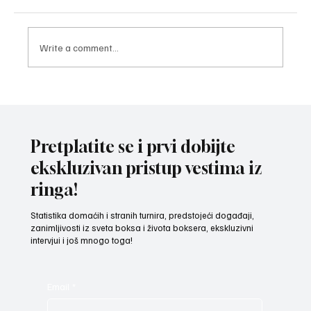
Write a comment...
ODRŽAN BOKSERSKI FORUM Za još jaču
Srbiju - kroz regione u nove pobede!
Pretplatite se i prvi dobijte
ekskluzivan pristup vestima iz
ringa!
Statistika domaćih i stranih turnira, predstojeći događaji,
zanimljivosti iz sveta boksa i života boksera, ekskluzivni
intervjui i još mnogo toga!
Email
*