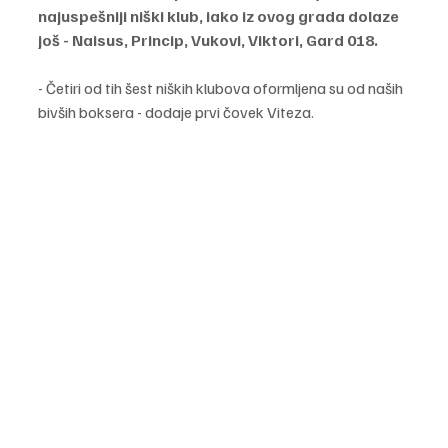
najuspešniji niški klub, iako iz ovog grada dolaze 
još - Naisus, Princip, Vukovi, Viktori, Gard 018.
- Četiri od tih šest niških klubova oformljena su od naših 
bivših boksera - dodaje prvi čovek Viteza.