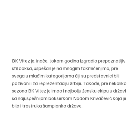
BK Vitez je, inače, tokom godina izgradio prepoznatljiv 
stil boksa, uspešan je na mnogim takmičenjima, pre 
svega u mlađim kategorijama čiji su predstavnici bili 
pozivani i za reprezentaciju Srbije. Takođe, pre nekoliko 
sezona BK Vitez je imao i najbolju žensku ekipu u državi 
sa najuspešnijom bokserkom Nadom Krivačević koja je 
bila i trostruka šampionka države. 