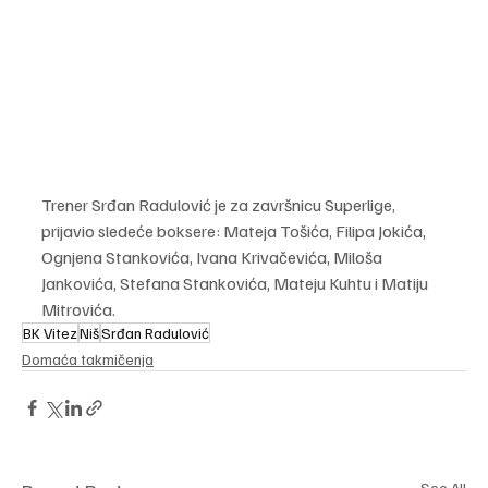
Trener Srđan Radulović je za završnicu Superlige, 
prijavio sledeće boksere: Mateja Tošića, Filipa Jokića, 
Ognjena Stankovića, Ivana Krivačevića, Miloša 
Jankovića, Stefana Stankovića, Mateju Kuhtu i Matiju 
Mitrovića.
BK Vitez
Niš
Srđan Radulović
Domaća takmičenja
See All