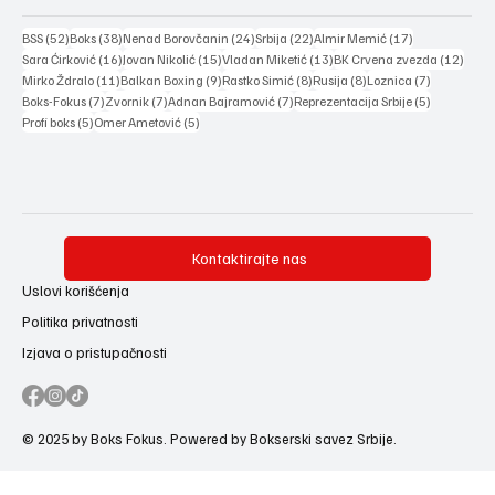
52 posts
38 posts
24 posts
22 posts
17 posts
BSS
(52)
Boks
(38)
Nenad Borovčanin
(24)
Srbija
(22)
Almir Memić
(17)
16 posts
15 posts
13 posts
12 po
Sara Ćirković
(16)
Jovan Nikolić
(15)
Vladan Miketić
(13)
BK Crvena zvezda
(12)
11 posts
9 posts
8 posts
8 posts
7 posts
Mirko Ždralo
(11)
Balkan Boxing
(9)
Rastko Simić
(8)
Rusija
(8)
Loznica
(7)
7 posts
7 posts
7 posts
5 posts
Boks-Fokus
(7)
Zvornik
(7)
Adnan Bajramović
(7)
Reprezentacija Srbije
(5)
5 posts
5 posts
Profi boks
(5)
Omer Ametović
(5)
Kontaktirajte nas
Uslovi korišćenja
Politika privatnosti
Izjava o pristupačnosti
© 2025 by Boks Fokus. Powered by Bokserski savez Srbije.