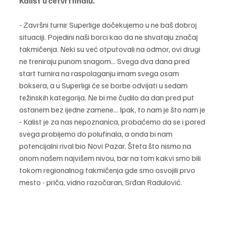
Kalist u četvrtfinalu.
- Završni turnir Superlige dočekujemo u ne baš dobroj 
situaciji. Pojedini naši borci kao da ne shvataju značaj 
takmičenja. Neki su već otputovali na odmor, ovi drugi 
ne treniraju punom snagom... Svega dva dana pred 
start turnira na raspolaganju imam svega osam 
boksera, a u Superligi će se borbe odvijati u sedam 
težinskih kategorija. Ne bi me čudilo da dan pred put 
ostanem bez ijedne zamene... Ipak, to nam je što nam je 
- Kalist je za nas nepoznanica, probaćemo da se i pored 
svega probijemo do polufinala, a onda bi nam 
potencijalni rival bio Novi Pazar. Šteta što nismo na 
onom našem najvišem nivou, bar na tom kakvi smo bili 
tokom regionalnog takmičenja gde smo osvojili prvo 
mesto - priča, vidno razočaran, Srđan Radulović.