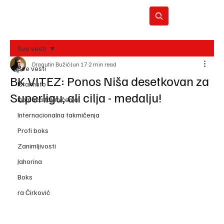
Sve vesti
Dragutin Bužić
Jun 17
2 min read
BO
Sve vesti
REC
BK VITEZ: Ponos Niša desetkovan za
Istaknuto
Superligu, ali cilja - medalju!
Domaća takmičenja
Internacionalna takmičenja
Profi boks
Zanimljivosti
Jahorina
Boks
ra Ćirković