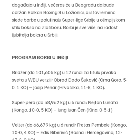
događaja u Inđiji, večeras će u Beogradu da bude 
održan Balkan Boxing 8 u Ložionici, a istovremeno 
slede borbe u polufinalu Super-lige Srbije u olimpijskom 
stilu boksa na Zlatiboru. Borbi je sve više, na radost 
ljubitelja boksa u Srbiji.
PROGRAM BORBI U INĐIJI
Bridžer (do 101,605 kg) u 12 rundi za titulu prvaka 
sveta u WBU verziji: Obrad Dado Šuković (Crna Gora, 5-
0, 1 KO) – Josip Pehar (Hrvatska, 11-8, 1 KO).
Super-pero (do 58,962 kg) u 6 rundi: Nejtan Lunata 
(Kongo, 10-0, 5 KO) – Jung Juan Čen (Kina, 0-5-1)
Velter (do 66,679 kg) u 6 rundi: Fretas Pembele (Kongo, 
10-0, 4 KO) – Edis Biberivić (Bosna i Hercegovina, 12-
13-2, 9 KO)