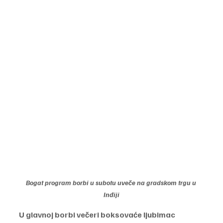
Bogat program borbi u subotu uveče na gradskom trgu u 
Inđiji
U glavnoj borbi večeri boksovaće ljubimac 