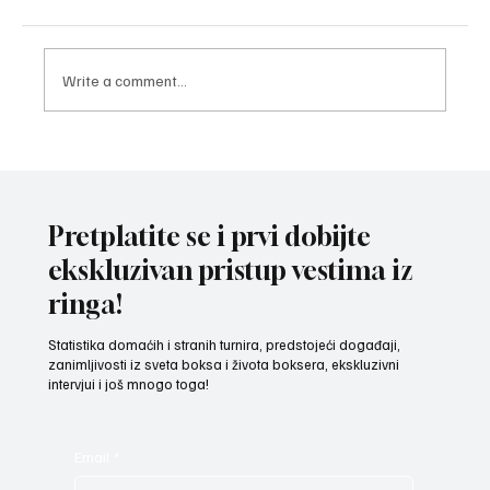
Write a comment...
POZNATI AKTERI MEČA VEČERI U LOŽIONICI:
Veljko Ražnatović protiv Rozmena Brita iz
Venecule
Pretplatite se i prvi dobijte
ekskluzivan pristup vestima iz
ringa!
Statistika domaćih i stranih turnira, predstojeći događaji,
zanimljivosti iz sveta boksa i života boksera, ekskluzivni
intervjui i još mnogo toga!
Email
*