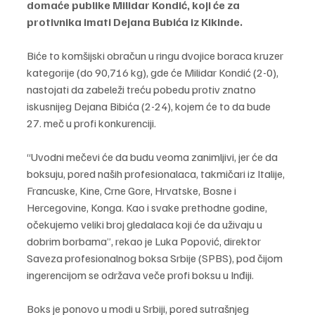
domaće publike Milidar Kondić, koji će za 
protivnika imati Dejana Bubića iz Kikinde.
Biće to komšijski obračun u ringu dvojice boraca kruzer 
kategorije (do 90,716 kg), gde će Milidar Kondić (2-0), 
nastojati da zabeleži treću pobedu protiv znatno 
iskusnijeg Dejana Bibića (2-24), kojem će to da bude 
27. meč u profi konkurenciji.
“Uvodni mečevi će da budu veoma zanimljivi, jer će da 
boksuju, pored naših profesionalaca, takmičari iz Italije, 
Francuske, Kine, Crne Gore, Hrvatske, Bosne i 
Hercegovine, Konga. Kao i svake prethodne godine, 
očekujemo veliki broj gledalaca koji će da uživaju u 
dobrim borbama”, rekao je Luka Popović, direktor 
Saveza profesionalnog boksa Srbije (SPBS), pod čijom 
ingerencijom se održava veče profi boksu u Inđiji.
Boks je ponovo u modi u Srbiji, pored sutrašnjeg 