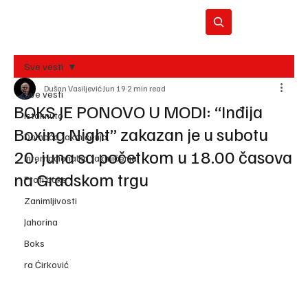
Sve vesti
Dušan Vasiljević
Jun 19
2 min read
BO
Sve vesti
REC
BOKS JE PONOVO U MODI: “Inđija
Istaknuto
Boxing Night” zakazan je u subotu
Domaća takmičenja
20. juna sa početkom u 18.00 časova
Internacionalna takmičenja
na Gradskom trgu
Profi boks
Zanimljivosti
Jahorina
Boks
ra Ćirković