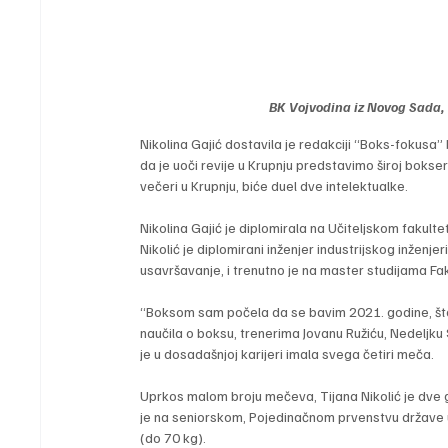
BK Vojvodina iz Novog Sada, 
Nikolina Gajić dostavila je redakciji “Boks-fokusa”
da je uoči revije u Krupnju predstavimo široj boksers
večeri u Krupnju, biće duel dve intelektualke.
Nikolina Gajić je diplomirala na Učiteljskom fakulte
Nikolić je diplomirani inženjer industrijskog inžen
usavršavanje, i trenutno je na master studijama Fa
“Boksom sam počela da se bavim 2021. godine, što
naučila o boksu, trenerima Jovanu Ružiću, Nedeljku S
je u dosadašnjoj karijeri imala svega četiri meča.
Uprkos malom broju mečeva, Tijana Nikolić je dve
je na seniorskom, Pojedinačnom prvenstvu države u 
(do 70 kg).