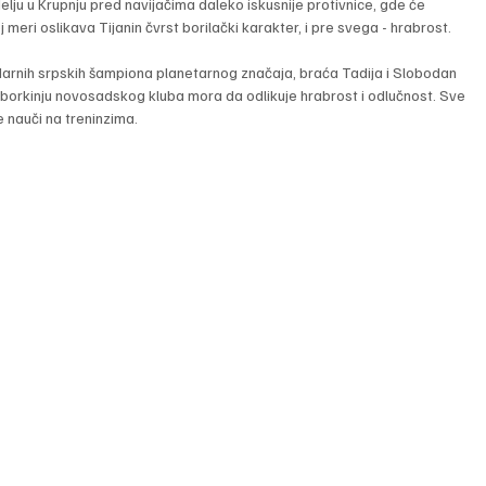
elju u Krupnju pred navijačima daleko iskusnije protivnice, gde će 
meri oslikava Tijanin čvrst borilački karakter, i pre svega - hrabrost.
darnih srpskih šampiona planetarnog značaja, braća Tadija i Slobodan 
borkinju novosadskog kluba mora da odlikuje hrabrost i odlučnost. Sve 
 nauči na treninzima.