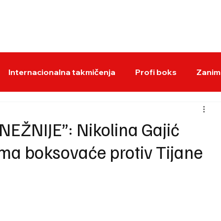
BOKS VESTI
KS
Internacionalna takmičenja
Profi boks
Zaniml
EŽNIJE”: Nikolina Gajić
ima boksovaće protiv Tijane