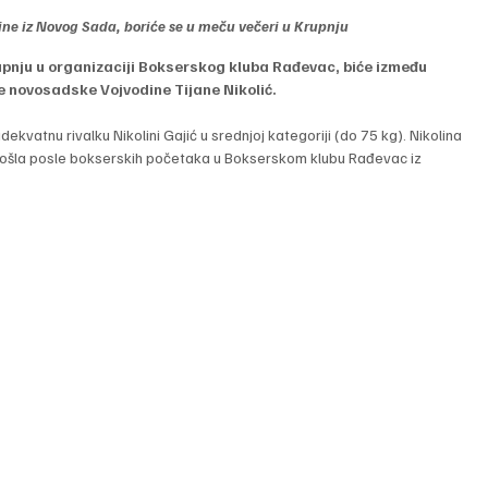
ine iz Novog Sada, boriće se u meču večeri u Krupnju
Krupnju u organizaciji Bokserskog kluba Rađevac, biće između 
ce novosadske Vojvodine Tijane Nikolić.
ekvatnu rivalku Nikolini Gajić u srednjoj kategoriji (do 75 kg). Nikolina 
 došla posle bokserskih početaka u Bokserskom klubu Rađevac iz 