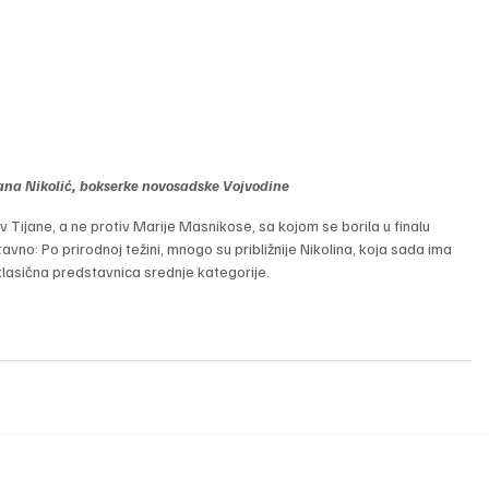
ana Nikolić, bokserke novosadske Vojvodine
iv Tijane, a ne protiv Marije Masnikose, sa kojom se borila u finalu 
vno: Po prirodnoj težini, mnogo su približnije Nikolina, koja sada ima 
klasična predstavnica srednje kategorije.