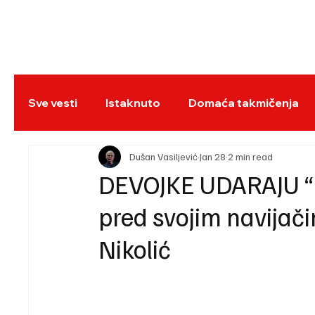
NASLOVNA
BO
Sve vesti
Istaknuto
Domaća takmičenja
REC
Dušan Vasiljević
Jan 28
2 min read
DEVOJKE UDARAJU “N
pred svojim navijač
Nikolić