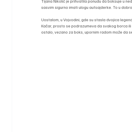
Tijana Nikolić je prihvatila ponudu da boksuje u ned
sasvim sigurno imati ulogu autsajderke. To u dobroj 
Uostalom, u Vojvodini, gde su stasla dvojica legen
Kačar, prosto se podrazumeva da svakog borca ili 
ostalo, vezano za boks, upornim radom može da se