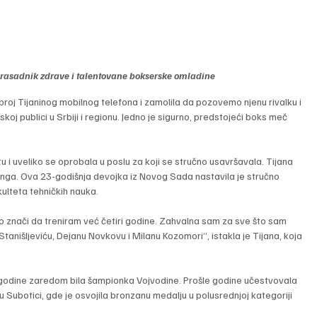
rasadnik zdrave i talentovane bokserske omladine
 broj Tijaninog mobilnog telefona i zamolila da pozovemo njenu rivalku i 
koj publici u Srbiji i regionu. Jedno je sigurno, predstojeći boks meč 
tu i uveliko se oprobala u poslu za koji se stručno usavršavala. Tijana 
jeringa. Ova 23-godišnja devojka iz Novog Sada nastavila je stručno 
kulteta tehničkih nauka.
 znači da treniram već četiri godine. Zahvalna sam za sve što sam 
tanišljeviću, Dejanu Novkovu i Milanu Kozomori”, istakla je Tijana, koja 
 godine zaredom bila šampionka Vojvodine. Prošle godine učestvovala 
Subotici, gde je osvojila bronzanu medalju u polusrednjoj kategoriji 