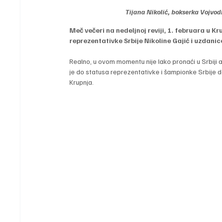
Tijana Nikolić, bokserka Vojvod
Meč večeri na nedeljnoj reviji, 1. februara u 
reprezentativke Srbije Nikoline Gajić i uzdani
Realno, u ovom momentu nije lako pronaći u Srbiji ad
je do statusa reprezentativke i šampionke Srbije
Krupnja.