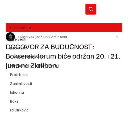
Sve vesti
Dušan Vasiljević
Jun 9
2 min read
BO
Sve vesti
REC
DOGOVOR ZA BUDUĆNOST:
Istaknuto
Bokserski forum biće održan 20. i 21.
Domaća takmičenja
juna na Zlatiboru
Internacionalna takmičenja
Profi boks
Zanimljivosti
Jahorina
Boks
ra Ćirković