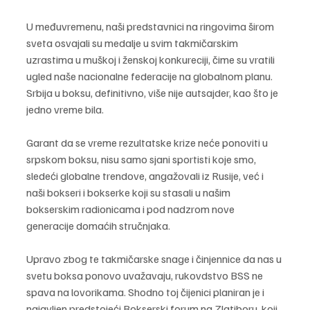
U međuvremenu, naši predstavnici na ringovima širom 
sveta osvajali su medalje u svim takmičarskim 
uzrastima u muškoj i ženskoj konkureciji, čime su vratili 
ugled naše nacionalne federacije na globalnom planu. 
Srbija u boksu, definitivno, više nije autsajder, kao što je 
jedno vreme bila.
Garant da se vreme rezultatske krize neće ponoviti u 
srpskom boksu, nisu samo sjani sportisti koje smo, 
sledeći globalne trendove, angažovali iz Rusije, već i 
naši bokseri i bokserke koji su stasali u našim 
bokserskim radionicama i pod nadzrom nove 
generacije domaćih stručnjaka.
Upravo zbog te takmičarske snage i činjennice da nas u 
svetu boksa ponovo uvažavaju, rukovdstvo BSS ne 
spava na lovorikama. Shodno toj čijenici planiran je i 
najavljen predstojeći Bokserski forum na Zlatiboru, koji 