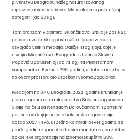
prvenstvu Beogradu našeg naturalizovanog 
reprezentativca Vladimira Mirončikova u poluteškoj 
kategoriji (do 80 kg).
Tom bronzom Vladimira Mirončikova, Srbija je posle 26 
godina rezultatskog posta ušla u grupu zemalja 
osvajača velikih medalja. Odličje istog sjaja, koje je 
osvojio Mirončikov u Beogradu, izborio je Slaviša 
Popović u polusrenjoj (do 71 kg) na Planetarnom 
šampionatu u Berlinu 1995. godine, u doba kad je boks 
na ovom prostoru bio uspešan i veoma popularan.
Medaljom na SP u Beogradu 2021. godine krunisan je 
plan i program rada rukovodstva Bokserskog saveza 
Srbije, na čelu sa Nenadom Borovčaninom, sportskim 
poslenikom koji je na čelo bokserske organizacije 
došao 2017. i evo, uspešno kormilari devet godina, sa 
prošle godine započetim trećim mandatom, na zahtev 
bokserske organtacije na Izbornoj skupštini BSS.