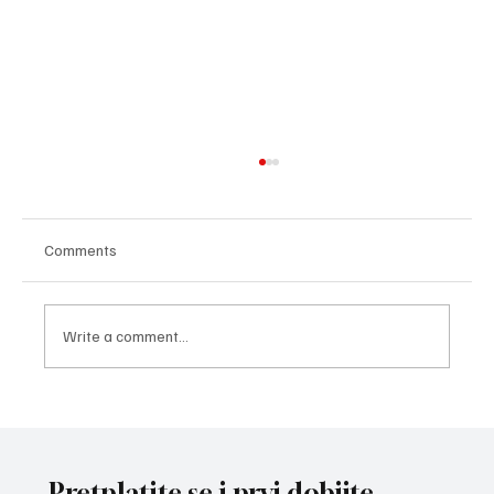
Comments
Write a comment...
ZAVRŠNI UDARAC PRIPREMA: Bokseri i
bokserke reprezentacije Srbije spremni za
izazov na Mediteranskim igrama u Tarantu
Pretplatite se i prvi dobijte