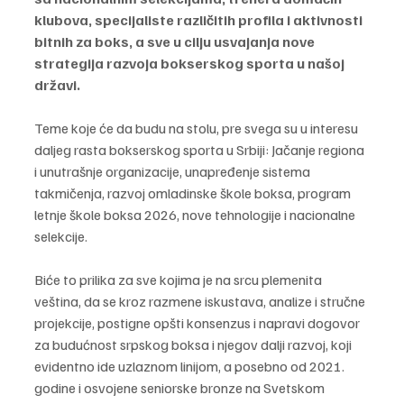
klubova, specijaliste različitih profila i aktivnosti 
bitnih za boks, a sve u cilju usvajanja nove 
strategija razvoja bokserskog sporta u našoj 
državi.
Teme koje će da budu na stolu, pre svega su u interesu 
daljeg rasta bokserskog sporta u Srbiji: Jačanje regiona 
i unutrašnje organizacije, unapređenje sistema 
takmičenja, razvoj omladinske škole boksa, program 
letnje škole boksa 2026, nove tehnologije i nacionalne 
selekcije.
Biće to prilika za sve kojima je na srcu plemenita 
veština, da se kroz razmene iskustava, analize i stručne 
projekcije, postigne opšti konsenzus i napravi dogovor 
za budućnost srpskog boksa i njegov dalji razvoj, koji 
evidentno ide uzlaznom linijom, a posebno od 2021. 
godine i osvojene seniorske bronze na Svetskom 