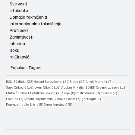
Sve vesti
Istaknuto
Domaća takmičenja
Internacionalna takmičenja
Profi boks
Zanimljivosti
Jahorina
Boks
ra Ćirković
Popularni Tagovi
52 posts
38 posts
24 posts
22 posts
17 posts
BSS
(52)
Boks
(38)
Nenad Borovčanin
(24)
Srbija
(22)
Almir Memić
(17)
16 posts
15 posts
13 posts
12 po
Sara Ćirković
(16)
Jovan Nikolić
(15)
Vladan Miketić
(13)
BK Crvena zvezda
(12)
11 posts
9 posts
8 posts
8 posts
7 posts
Mirko Ždralo
(11)
Balkan Boxing
(9)
Rusija
(8)
Rastko Simić
(8)
Zvornik
(7)
7 posts
7 posts
7 posts
5 posts
Loznica
(7)
Adnan Bajramović
(7)
Boks-Fokus
(7)
Igor Rogić
(5)
5 posts
5 posts
Reprezentacija Srbije
(5)
Omer Ametović
(5)