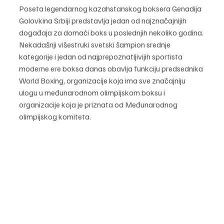
Poseta legendarnog kazahstanskog boksera Genadija 
Golovkina Srbiji predstavlja jedan od najznačajnijih 
događaja za domaći boks u poslednjih nekoliko godina. 
Nekadašnji višestruki svetski šampion srednje 
kategorije i jedan od najprepoznatljivijih sportista 
moderne ere boksa danas obavlja funkciju predsednika 
World Boxing, organizacije koja ima sve značajniju 
ulogu u međunarodnom olimpijskom boksu i 
organizacije koja je priznata od Međunarodnog 
olimpijskog komiteta.