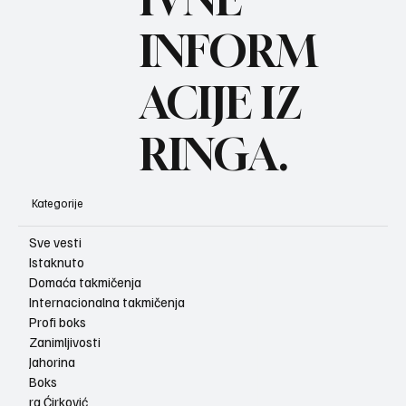
BO
INFORM
ACIJE IZ
RINGA.
Kategorije
Sve vesti
Istaknuto
Domaća takmičenja
Internacionalna takmičenja
Profi boks
Zanimljivosti
Jahorina
Boks
ra Ćirković