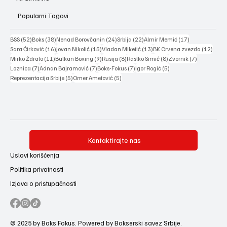
Popularni Tagovi
52 posts
38 posts
24 posts
22 posts
17 posts
BSS
(52)
Boks
(38)
Nenad Borovčanin
(24)
Srbija
(22)
Almir Memić
(17)
16 posts
15 posts
13 posts
12 po
Sara Ćirković
(16)
Jovan Nikolić
(15)
Vladan Miketić
(13)
BK Crvena zvezda
(12)
11 posts
9 posts
8 posts
8 posts
7 posts
Mirko Ždralo
(11)
Balkan Boxing
(9)
Rusija
(8)
Rastko Simić
(8)
Zvornik
(7)
7 posts
7 posts
7 posts
5 posts
Loznica
(7)
Adnan Bajramović
(7)
Boks-Fokus
(7)
Igor Rogić
(5)
5 posts
5 posts
Reprezentacija Srbije
(5)
Omer Ametović
(5)
Kontaktirajte nas
Uslovi korišćenja
Politika privatnosti
Izjava o pristupačnosti
© 2025 by Boks Fokus. Powered by Bokserski savez Srbije.