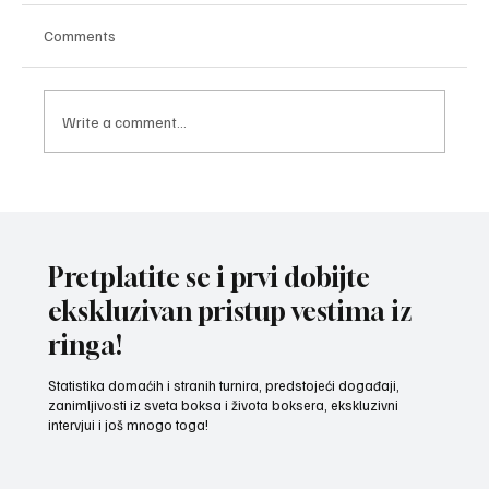
Comments
Write a comment...
ZAVRŠNI UDARAC PRIPREMA: Bokseri i
bokserke reprezentacije Srbije spremni za
izazov na Mediteranskim igrama u Tarantu
Pretplatite se i prvi dobijte
ekskluzivan pristup vestima iz
ringa!
Statistika domaćih i stranih turnira, predstojeći događaji,
zanimljivosti iz sveta boksa i života boksera, ekskluzivni
intervjui i još mnogo toga!