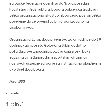
evropske federacije ocenili su da Srbija poseduje 
kvalitetnu infrastrukturu, bogatu boksersku tradiciju i 
veliko organizaciono iskustvo, zbog čega postoji veliko 
poverenje da će prvenstvo biti organizovano na 
visokom nivou.
Organizacija Evropskog prvenstva za omladince do 19 
godina, kao i poseta Golovkina Srbiji, dodatno 
potvrđuju sve značajniju poziciju koju srpski boks 
zauzima u međunarodnim sportskim okvirima i 
nastavak uspešne saradnje sa institucijama okupljenim 
oko Svetskog boksa.
Foto: BSS
Istaknuto