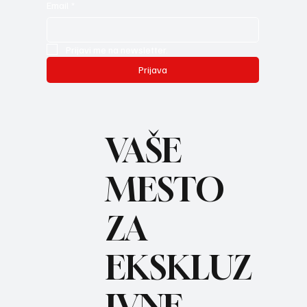
Email
*
Prijavi me na newsletter.
Prijava
VAŠE
MESTO
ZA
REC
EKSKLUZ
IVNE