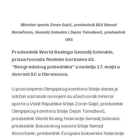
Ministar sporta Zoran Gajić, predsednik BSS Nenad 
Borovčanin, Genadij Golovkin i Dejan Tomašević, predsednik 
OKS
Predsednik World Boxinga Genadij Golovkin, 
prisustvovaće finalnim borbama 63. 
“Beogradskog pobednika” u nedelju 17. maja u 
dvorani SC u Obrenovcu.
U prostorijama Olimpijskog komiteta Srbije danas je 
održan sastanak na kojem su učestvovali ministar 
sporta u Vladi Republike Srbije Zoran Gajić, predsednik 
Olimpijskog komiteta Srbije Dejan Tomašević, 
predsednik World Boxing federacije Genadij Golovkin, 
predsednik Bokserskog saveza Srbije Nenad 
Borovčanin, predsednik Evropske bokserske federacije 