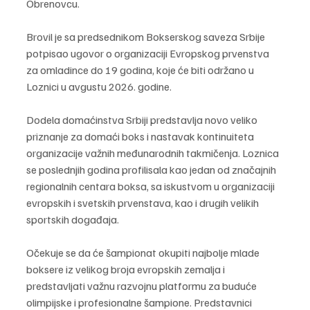
Obrenovcu.
Brovil je sa predsednikom Bokserskog saveza Srbije 
potpisao ugovor o organizaciji Evropskog prvenstva 
za omladince do 19 godina, koje će biti održano u 
Loznici u avgustu 2026. godine.
Dodela domaćinstva Srbiji predstavlja novo veliko 
priznanje za domaći boks i nastavak kontinuiteta 
organizacije važnih međunarodnih takmičenja. Loznica 
se poslednjih godina profilisala kao jedan od značajnih 
regionalnih centara boksa, sa iskustvom u organizaciji 
evropskih i svetskih prvenstava, kao i drugih velikih 
sportskih događaja.
Očekuje se da će šampionat okupiti najbolje mlade 
boksere iz velikog broja evropskih zemalja i 
predstavljati važnu razvojnu platformu za buduće 
olimpijske i profesionalne šampione. Predstavnici 