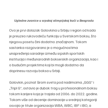
Ugledne zvanice u srpskoj olimpijskoj kući u Beogradu
Ovo je prvi dolazak Golovkina u Srbiju i region od kada 
je preuzeo rukovodeću funkciju u Svetskom boksu, što 
njegovu posetu čini dodatno značajnom. Tokom 
sastanka razgovarano je o mogućnostima 
unapređenja saradnje između srpskih sportskih 
institucija i međunarodnih bokserskih organizacija, kao i 
o budućim projektima koji bi mogli dodatno da 
doprinesu razvoju boksa u Srbiji.
Golovkin, poznat širom sveta pod nadimcima „GGG“ i 
„Tripl G“, ostavio je dubok trag u profesionalnom boksu 
tokom karijere koja je trajala od 2006. do 2022. godine. 
Tokom više od decenije dominacije u srednjoj kategoriji 
osvojio je titule organizacija WBA, WBC, IBF i IBO, a 