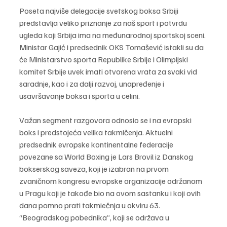
Poseta najviše delegacije svetskog boksa Srbiji 
predstavlja veliko priznanje za naš sport i potvrdu 
ugleda koji Srbija ima na međunarodnoj sportskoj sceni. 
Ministar Gajić i predsednik OKS Tomašević istakli su da 
će Ministarstvo sporta Republike Srbije i Olimpijski 
komitet Srbije uvek imati otvorena vrata za svaki vid 
saradnje, kao i za dalji razvoj, unapređenje i 
usavršavanje boksa i sporta u celini.
Važan segment razgovora odnosio se i na evropski 
boks i predstojeća velika takmičenja. Aktuelni 
predsednik evropske kontinentalne federacije 
povezane sa World Boxing je Lars Brovil iz Danskog 
bokserskog saveza, koji je izabran na prvom 
zvaničnom kongresu evropske organizacije održanom 
u Pragu koji je takođe bio na ovom sastanku i koji ovih 
dana pomno prati takmiečnja u okviru 63. 
“Beogradskog pobednika”, koji se održava u 