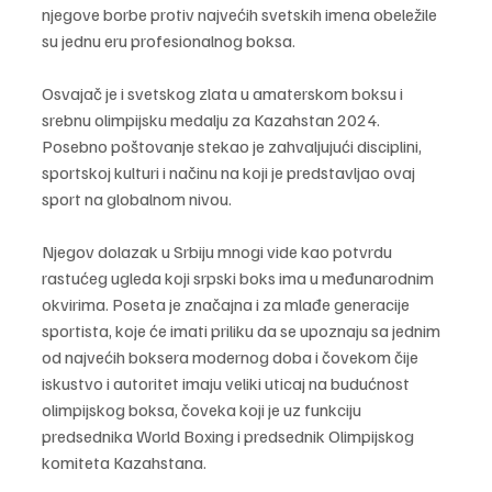
njegove borbe protiv najvećih svetskih imena obeležile 
su jednu eru profesionalnog boksa.
Osvajač je i svetskog zlata u amaterskom boksu i 
srebnu olimpijsku medalju za Kazahstan 2024. 
Posebno poštovanje stekao je zahvaljujući disciplini, 
sportskoj kulturi i načinu na koji je predstavljao ovaj 
sport na globalnom nivou.
Njegov dolazak u Srbiju mnogi vide kao potvrdu 
rastućeg ugleda koji srpski boks ima u međunarodnim 
okvirima. Poseta je značajna i za mlađe generacije 
sportista, koje će imati priliku da se upoznaju sa jednim 
od najvećih boksera modernog doba i čovekom čije 
iskustvo i autoritet imaju veliki uticaj na budućnost 
olimpijskog boksa, čoveka koji je uz funkciju 
predsednika World Boxing i predsednik Olimpijskog 
komiteta Kazahstana.