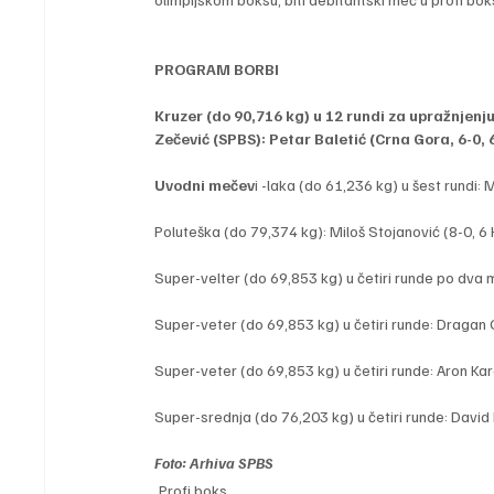
PROGRAM BORBI
Kruzer (do 90,716 kg) u 12 rundi za upražnjenj
Zečević (SPBS): Petar Baletić (Crna Gora, 6-0, 6
Uvodni mečev
i -laka (do 61,236 kg) u šest rundi:
Poluteška (do 79,374 kg): Miloš Stojanović (8-0, 6 K
Super-velter (do 69,853 kg) u četiri runde po dva m
Super-veter (do 69,853 kg) u četiri runde: Dragan G
Super-veter (do 69,853 kg) u četiri runde: Aron Karol
Super-srednja (do 76,203 kg) u četiri runde: David P
Foto: Arhiva SPBS
Profi boks