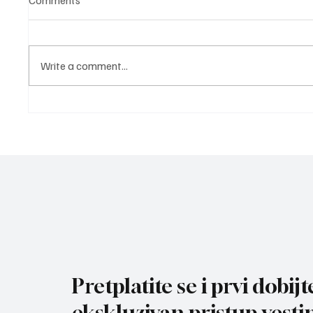
Write a comment...
POZNATI AKTERI MEČA VEČERI
GRADSK
U LOŽIONICI: Veljko Ražnatović
PREPLA
protiv Rozmena Brita iz
POKLONI
Venecule
izmamio
ovacije
Pretplatite se i prvi dobijt
ekskluzivan pristup vesti