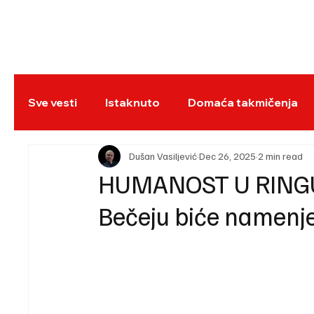
NASLOVNA
BO
Sve vesti
Istaknuto
Domaća takmičenja
REC
Dušan Vasiljević
Dec 26, 2025
2 min read
HUMANOST U RINGU: P
Bečeju biće namenje