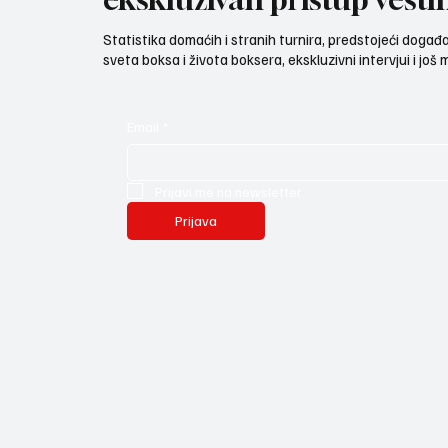
Statistika domaćih i stranih turnira, predstojeći događaji
sveta boksa i života boksera, ekskluzivni intervjui i još
Email
*
Prijavi me na newsletter.
Prijava