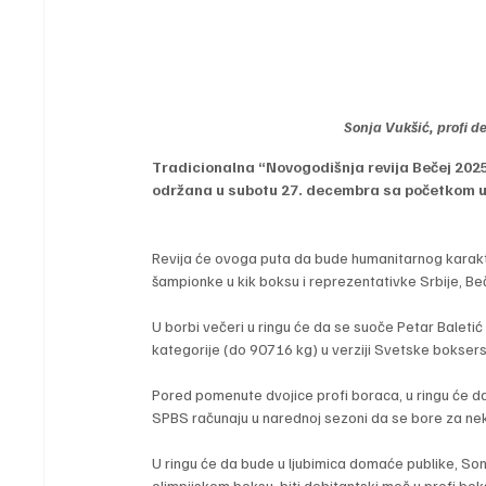
Sonja Vukšić, profi d
Tradicionalna “Novogodišnja revija Bečej 2025
održana u subotu 27. decembra sa početkom u 
Revija će ovoga puta da bude humanitarnog karakte
šampionke u kik boksu i reprezentativke Srbije, Be
U borbi večeri u ringu će da se suoče Petar Baletić 
kategorije (do 90716 kg) u verziji Svetske bokse
Pored pomenute dvojice profi boraca, u ringu će da
SPBS računaju u narednoj sezoni da se bore za nek
U ringu će da bude u ljubimica domaće publike, Sonja
olimpijskom boksu, biti debitantski meč u profi bok