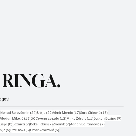
 RINGA.
agovi
38 posts
24 posts
22 posts
17 posts
16 posts
)
Nenad Borovčanin
(24)
Srbija
(22)
Almir Memić
(17)
Sara Ćirković
(16)
15 posts
13 posts
12 posts
11 posts
9 posts
)
Vladan Miketić
(13)
BK Crvena zvezda
(12)
Mirko Ždralo
(11)
Balkan Boxing
(9)
 posts
8 posts
7 posts
7 posts
7 posts
7 posts
usija
(8)
Loznica
(7)
Boks-Fokus
(7)
Zvornik
(7)
Adnan Bajramović
(7)
5 posts
5 posts
5 posts
bije
(5)
Profi boks
(5)
Omer Ametović
(5)