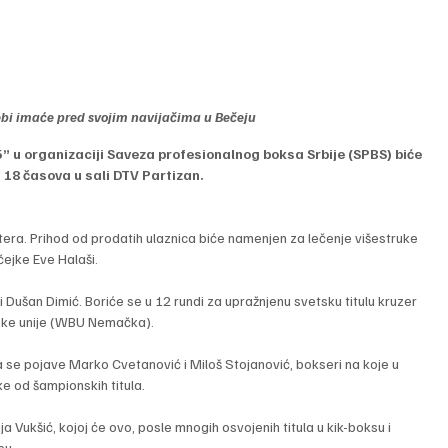
ebi imaće pred svojim navijačima u Bečeju
” u organizaciji Saveza profesionalnog boksa Srbije (SPBS) biće 
18 časova u sali DTV Partizan.
ra. Prihod od prodatih ulaznica biće namenjen za lečenje višestruke 
čejke Eve Halaši.
i Dušan Dimić. Boriće se u 12 rundi za upražnjenu svetsku titulu kruzer 
rske unije (WBU Nemačka).
 se pojave Marko Cvetanović i Miloš Stojanović, bokseri na koje u 
e od šampionskih titula.
 Vukšić, kojoj će ovo, posle mnogih osvojenih titula u kik-boksu i 
su.