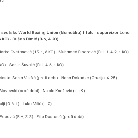
u svetsku World Boxing Union (Nemačka) titulu - supervizor Lena 
 KO) - Dušan Dimić (8-6, 4 KO).
 Marko Cvetanović (13-1, 6 KO) - Muhamed Biberović (BiH, 1-4-2, 1 KO).
O) - Sanjin Šuvalić (BiH, 4-6, 1 KO).
inuta: Sonja Vukšić (profi debi) - Nana Dokadze (Gruzija, 4-25).
lavevski (profi debi) - Nikola Knežević (1-19).
ji (0-6-1) - Luka Milić (1-0).
opović (BiH, 3-3) - Filip Dostanić (profi debi).