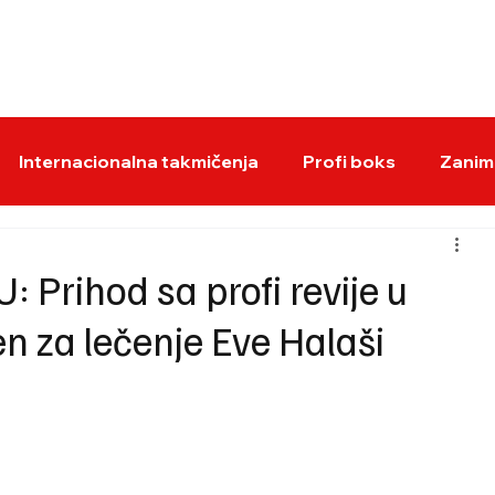
BOKS VESTI
KS
Internacionalna takmičenja
Profi boks
Zaniml
rihod sa profi revije u
n za lečenje Eve Halaši