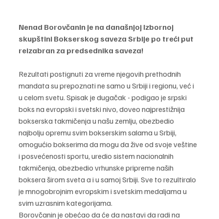
Nenad Borovčanin je na današnjoj Izbornoj 
skupštini Bokserskog saveza Srbije po treći put 
reizabran za predsednika saveza!
Rezultati postignuti za vreme njegovih prethodnih 
mandata su prepoznati ne samo u Srbiji i regionu, već i 
u celom svetu. Spisak je dugačak - podigao je srpski 
boks na evropski i svetski nivo, doveo najprestižnija 
bokserska takmičenja u našu zemlju, obezbedio 
najbolju opremu svim bokserskim salama u Srbiji, 
omogućio bokserima da mogu da žive od svoje veštine 
i posvećenosti sportu, uredio sistem nacionalnih 
takmičenja, obezbedio vrhunske pripreme naših 
boksera širom sveta a i u samoj Srbiji. Sve to rezultiralo 
je mnogobrojnim evropskim i svetskim medaljama u 
svim uzrasnim kategorijama. 
Borovčanin je obećao da će da nastavi da radi na 