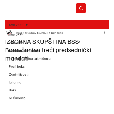
Sve vesti
Boks Fokus
Nov 15, 2025
1 min read
BO
Sve vesti
REC
IZBORNA SKUPŠTINA BSS:
Istaknuto
Borovčaninu treći predsednički
Domaća takmičenja
mandat!
Internacionalna takmičenja
Profi boks
Zanimljivosti
Jahorina
Boks
ra Ćirković