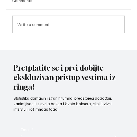
Comments
Write a comment...
ZAVRŠNI UDARAC PRIPREMA: Bokseri i
bokserke reprezentacije Srbije spremni za
izazov na Mediteranskim igrama u Tarantu
Pretplatite se i prvi dobijte
ekskluzivan pristup vestima iz
ringa!
Statistika domaćih i stranih turnira, predstojeći događaji,
zanimljivosti iz sveta boksa i života boksera, ekskluzivni
intervjui i još mnogo toga!
Email
*