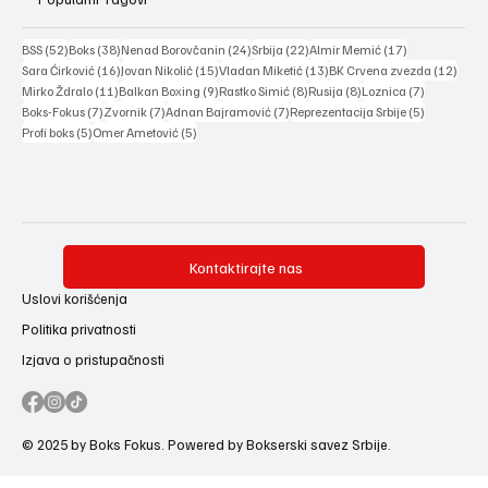
52 posts
38 posts
24 posts
22 posts
17 posts
BSS
(52)
Boks
(38)
Nenad Borovčanin
(24)
Srbija
(22)
Almir Memić
(17)
16 posts
15 posts
13 posts
12 po
Sara Ćirković
(16)
Jovan Nikolić
(15)
Vladan Miketić
(13)
BK Crvena zvezda
(12)
11 posts
9 posts
8 posts
8 posts
7 posts
Mirko Ždralo
(11)
Balkan Boxing
(9)
Rastko Simić
(8)
Rusija
(8)
Loznica
(7)
7 posts
7 posts
7 posts
5 posts
Boks-Fokus
(7)
Zvornik
(7)
Adnan Bajramović
(7)
Reprezentacija Srbije
(5)
5 posts
5 posts
Profi boks
(5)
Omer Ametović
(5)
Kontaktirajte nas
Uslovi korišćenja
Politika privatnosti
Izjava o pristupačnosti
© 2025 by Boks Fokus. Powered by Bokserski savez Srbije.