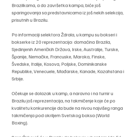
Brazilkama, a do završetka kampa, biće još 
sparingovanja sa predstavnicama iz još nekih selekcija, 
prisutnih u Brazilu.
Po informaciji selektora Ždrala, u kampu su bokseri i 
bokserke iz 20 reprezentacija: domaćina Brazila, 
Sjedinjenih Američkih Država, Irske, Australije, Turske, 
Španije, Nemačke, Francuske, Maroka, Finske, 
Švedske, Italije, Kosova, Poljske, Dominikanske 
Republike, Venecuele, Mađarske, Kanade, Kazahstana i 
Srbije.
Očekuje se dolazak u kamp, a naravno i na turnir u 
Brazilu još reprezentacija, na takmičenje koje će po 
kvalitetu konkurencije da bude na nivou najvišeg ranga 
takmičenja pod okriljem Svetskog boksa (World 
Boxing).