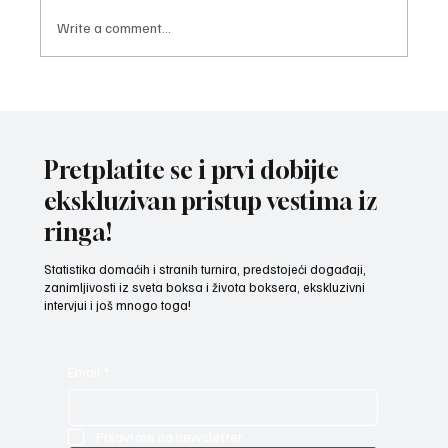
Write a comment...
POVREDA NA SPARINGU: Reprezentativac
omladinske selekcije Srbije Veljko Ristić
polomio šaku
Pretplatite se i prvi dobijte
ekskluzivan pristup vestima iz
ringa!
Statistika domaćih i stranih turnira, predstojeći događaji,
zanimljivosti iz sveta boksa i života boksera, ekskluzivni
intervjui i još mnogo toga!
Email
*
Prijavi me na newsletter.