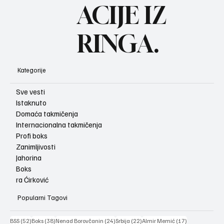
ACIJE IZ
RINGA.
Kategorije
Sve vesti
Istaknuto
Domaća takmičenja
Internacionalna takmičenja
Profi boks
Zanimljivosti
Jahorina
Boks
ra Ćirković
Popularni Tagovi
52 posts
38 posts
24 posts
22 posts
17 posts
BSS
(52)
Boks
(38)
Nenad Borovčanin
(24)
Srbija
(22)
Almir Memić
(17)