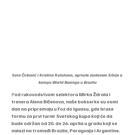
Sara Ćirković i Kristina Kuluhova, ogrnute zastavom Srbije u 
kampu World Boxinga u Brazilu
P
od rukovodstvom selektora Mirka Ždrala i 
trenera Alena Bičenova, naše bokserke su osmi 
dan na pripremaju u Foz do Iguasu, gde bruse 
formu za prvi turnir Svetskog kupa koji će da 
bude održan od 20. do 26. aprila u gradu koji se 
nalazi na tromeđi Brazila, Paragvaja i Argentine.