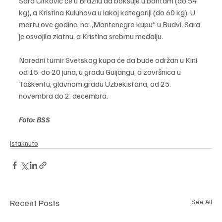
Sara Ćirković će u Brazilu da boksuje u bantam (do 54 
kg), a Kristina Kuluhova u lakoj kategoriji (do 60 kg). U 
martu ove godine, na „Montenegro kupu“ u Budvi, Sara 
je osvojila zlatnu, a Kristina srebrnu medalju.
Naredni turnir Svetskog kupa će da bude održan u Kini 
od 15. do 20 juna, u gradu Guijangu, a završnica u 
Taškentu, glavnom gradu Uzbekistana, od 25. 
novembra do 2. decembra.
Foto: BSS
Istaknuto
Recent Posts
See All