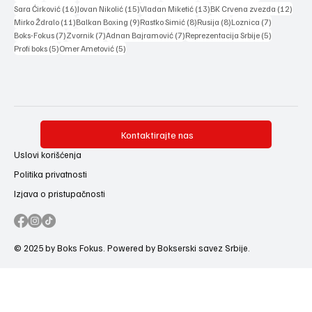
16 posts
15 posts
13 posts
12 po
Sara Ćirković
(16)
Jovan Nikolić
(15)
Vladan Miketić
(13)
BK Crvena zvezda
(12)
11 posts
9 posts
8 posts
8 posts
7 posts
Mirko Ždralo
(11)
Balkan Boxing
(9)
Rastko Simić
(8)
Rusija
(8)
Loznica
(7)
7 posts
7 posts
7 posts
5 posts
Boks-Fokus
(7)
Zvornik
(7)
Adnan Bajramović
(7)
Reprezentacija Srbije
(5)
5 posts
5 posts
Profi boks
(5)
Omer Ametović
(5)
Kontaktirajte nas
Uslovi korišćenja
Politika privatnosti
Izjava o pristupačnosti
© 2025 by Boks Fokus. Powered by Bokserski savez Srbije.