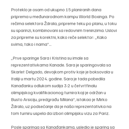
Proteklo je osam od ukupno 15 planiranih dana 
priprema u međunarodnom kampu World Boxinga. Po 
rečima selektora Ždrala, pripreme teku po planu, u toku 
su sparinzi, kombinovani sa redovnim treninzima. Uslovi 
za pripreme su korektni, kako reče selektor: „Kako 
svima, tako i nama“...
„Prve sparinge Sara i Kristina su imale sa 
reprezentativkama Kanade. Sara je sparingovala sa 
Skarlet Delgado, devojkom protiv koje je boksovala u 
Italiji u martu 2024. godine. Sara je tada pobedila 
Kanađanku odlukom sudija 3:2 u četvrtfinalu 
olimpijskog kvalifikacionog turnira koji je održan u 
Busto Arsiciju, predgrađu Milana“, istakao je Mirko 
Ždralo, uz podsećanje da je naša reprezentativka na 
tom turniru uspela da izbori olimpijsku vizu za Pariz.
Posle sparinga sa Kanađankama, usledio je sparing sa 