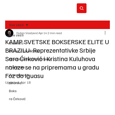
Sve vesti
Dušan Vasiljević
Apr 14
2 min read
BO
Sve vesti
REC
KAMP SVETSKE BOKSERSKE ELITE U
Istaknuto
BRAZILU: Reprezentativke Srbije
Domaća takmičenja
Sara Ćirković i Kristina Kuluhova
Internacionalna takmičenja
nalaze se na pripremama u gradu
Profi boks
Foz do Iguasu
Zanimljivosti
Updated:
Apr 18
Jahorina
Boks
ra Ćirković