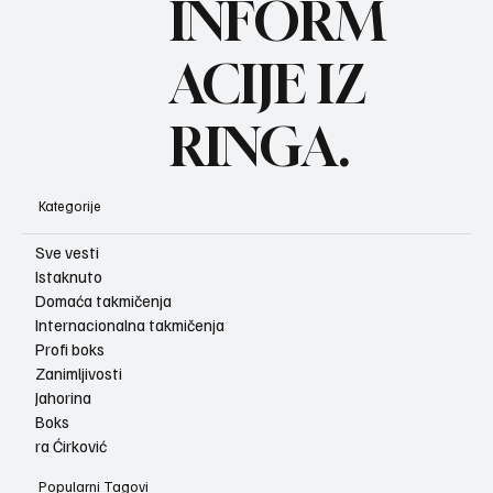
INFORM
ACIJE IZ
RINGA.
Kategorije
Sve vesti
Istaknuto
Domaća takmičenja
Internacionalna takmičenja
Profi boks
Zanimljivosti
Jahorina
Boks
ra Ćirković
Popularni Tagovi