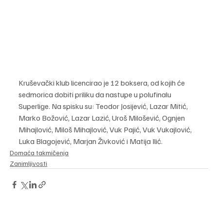
Kruševački klub licencirao je 12 boksera, od kojih će 
sedmorica dobiti priliku da nastupe u polufinalu 
Superlige. Na spisku su: Teodor Josijević, Lazar Mitić, 
Marko Božović, Lazar Lazić, Uroš Milošević, Ognjen 
Mihajlović, Miloš Mihajlović, Vuk Pajić, Vuk Vukajlović, 
Luka Blagojević, Marjan Živković i Matija Ilić.
Domaća takmičenja
Zanimljivosti