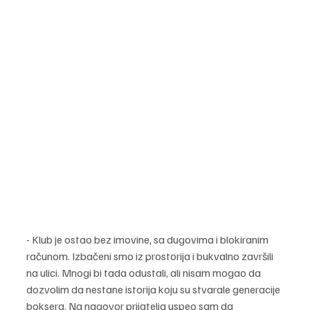
- Klub je ostao bez imovine, sa dugovima i blokiranim 
računom. Izbačeni smo iz prostorija i bukvalno završili 
na ulici. Mnogi bi tada odustali, ali nisam mogao da 
dozvolim da nestane istorija koju su stvarale generacije 
boksera. Na nagovor prijatelja uspeo sam da 