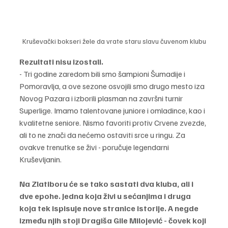
Kruševački bokseri žele da vrate staru slavu čuvenom klubu
Rezultati nisu izostali.
- Tri godine zaredom bili smo šampioni Šumadije i 
Pomoravlja, a ove sezone osvojili smo drugo mesto iza 
Novog Pazara i izborili plasman na završni turnir 
Superlige. Imamo talentovane juniore i omladince, kao i 
kvalitetne seniore. Nismo favoriti protiv Crvene zvezde, 
ali to ne znači da nećemo ostaviti srce u ringu. Za 
ovakve trenutke se živi - poručuje legendarni 
Kruševljanin.
Na Zlatiboru će se tako sastati dva kluba, ali i 
dve epohe. Jedna koja živi u sećanjima i druga 
koja tek ispisuje nove stranice istorije. A negde 
između njih stoji Dragiša Gile Milojević - čovek koji 