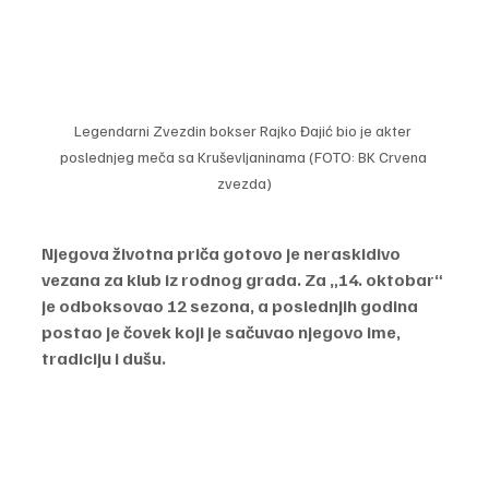
Legendarni Zvezdin bokser Rajko Đajić bio je akter 
poslednjeg meča sa Kruševljaninama (FOTO: BK Crvena 
zvezda)
Njegova životna priča gotovo je neraskidivo 
vezana za klub iz rodnog grada. Za „14. oktobar“ 
je odboksovao 12 sezona, a poslednjih godina 
postao je čovek koji je sačuvao njegovo ime, 
tradiciju i dušu.