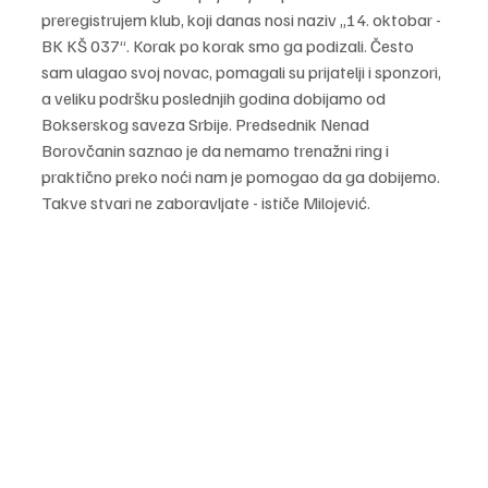
preregistrujem klub, koji danas nosi naziv „14. oktobar - 
BK KŠ 037“. Korak po korak smo ga podizali. Često 
sam ulagao svoj novac, pomagali su prijatelji i sponzori, 
a veliku podršku poslednjih godina dobijamo od 
Bokserskog saveza Srbije. Predsednik Nenad 
Borovčanin saznao je da nemamo trenažni ring i 
praktično preko noći nam je pomogao da ga dobijemo. 
Takve stvari ne zaboravljate - ističe Milojević.