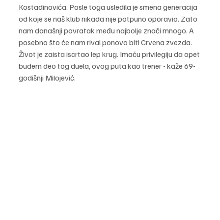
Kostadinovića. Posle toga usledila je smena generacija 
od koje se naš klub nikada nije potpuno oporavio. Zato 
nam današnji povratak među najbolje znači mnogo. A 
posebno što će nam rival ponovo biti Crvena zvezda. 
Život je zaista iscrtao lep krug. Imaću privilegiju da opet 
budem deo tog duela, ovog puta kao trener - kaže 69-
godišnji Milojević.