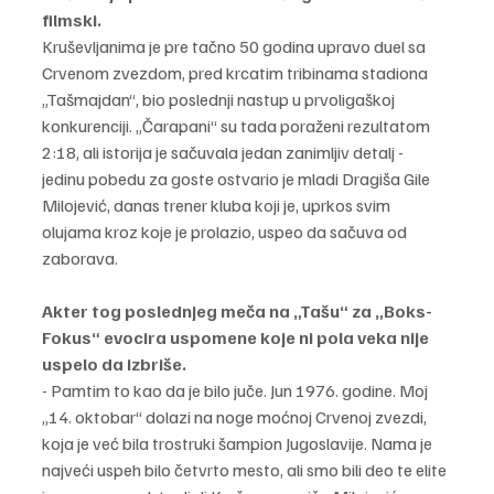
filmski.
Kruševljanima je pre tačno 50 godina upravo duel sa 
Crvenom zvezdom, pred krcatim tribinama stadiona 
„Tašmajdan“, bio poslednji nastup u prvoligaškoj 
konkurenciji. „Čarapani“ su tada poraženi rezultatom 
2:18, ali istorija je sačuvala jedan zanimljiv detalj - 
jedinu pobedu za goste ostvario je mladi Dragiša Gile 
Milojević, danas trener kluba koji je, uprkos svim 
olujama kroz koje je prolazio, uspeo da sačuva od 
zaborava.
Akter tog poslednjeg meča na „Tašu“ za „Boks-
Fokus“ evocira uspomene koje ni pola veka nije 
uspelo da izbriše.
- Pamtim to kao da je bilo juče. Jun 1976. godine. Moj 
„14. oktobar“ dolazi na noge moćnoj Crvenoj zvezdi, 
koja je već bila trostruki šampion Jugoslavije. Nama je 
najveći uspeh bilo četvrto mesto, ali smo bili deo te elite 