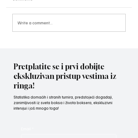
Write a comment...
EKIPNA TITULA CRVENOJ ZVEZDI: U finalu
plej-ofa Superlige Srbije na Zlatiboru
„crveno-beli“ bokseri pobedili su rivale iz
Pretplatite se i prvi dobijte
Kalista – 10:4.
ekskluzivan pristup vestima iz
ringa!
Statistika domaćih i stranih turnira, predstojeći događaji,
zanimljivosti iz sveta boksa i života boksera, ekskluzivni
intervjui i još mnogo toga!
Email
*