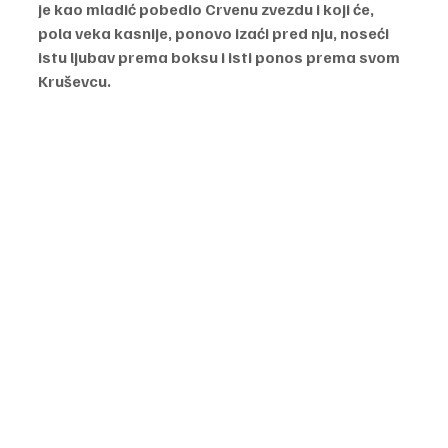
je kao mladić pobedio Crvenu zvezdu i koji će, 
pola veka kasnije, ponovo izaći pred nju, noseći 
istu ljubav prema boksu i isti ponos prema svom 
Kruševcu.