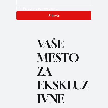
Prijavi me na newsletter.
Prijava
VAŠE
MESTO
ZA
BO
REC
EKSKLUZ
IVNE