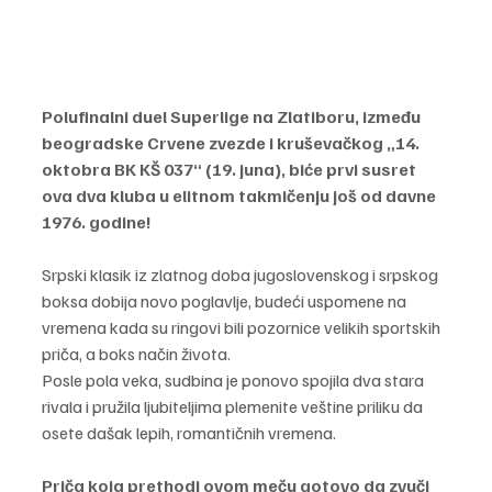
Polufinalni duel Superlige na Zlatiboru, između 
beogradske Crvene zvezde i kruševačkog „14. 
oktobra BK KŠ 037“ (19. juna), biće prvi susret 
ova dva kluba u elitnom takmičenju još od davne 
1976. godine!
Srpski klasik iz zlatnog doba jugoslovenskog i srpskog 
boksa dobija novo poglavlje, budeći uspomene na 
vremena kada su ringovi bili pozornice velikih sportskih 
priča, a boks način života. 
Posle pola veka, sudbina je ponovo spojila dva stara 
rivala i pružila ljubiteljima plemenite veštine priliku da 
osete dašak lepih, romantičnih vremena.
Priča koja prethodi ovom meču gotovo da zvuči 