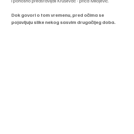
i ponosno predstavljali Kruševac - priča Milojević.
Dok govori o tom vremenu, pred očima se 
pojavljuju slike nekog sasvim drugačijeg doba.