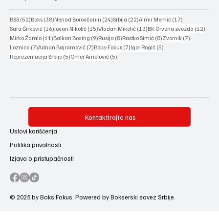
52 posts
38 posts
24 posts
22 posts
17 posts
BSS
(52)
Boks
(38)
Nenad Borovčanin
(24)
Srbija
(22)
Almir Memić
(17)
16 posts
15 posts
13 posts
12 po
Sara Ćirković
(16)
Jovan Nikolić
(15)
Vladan Miketić
(13)
BK Crvena zvezda
(12)
11 posts
9 posts
8 posts
8 posts
7 posts
Mirko Ždralo
(11)
Balkan Boxing
(9)
Rusija
(8)
Rastko Simić
(8)
Zvornik
(7)
7 posts
7 posts
7 posts
5 posts
Loznica
(7)
Adnan Bajramović
(7)
Boks-Fokus
(7)
Igor Rogić
(5)
5 posts
5 posts
Reprezentacija Srbije
(5)
Omer Ametović
(5)
Kontaktirajte nas
Uslovi korišćenja
Politika privatnosti
Izjava o pristupačnosti
© 2025 by Boks Fokus. Powered by Bokserski savez Srbije.