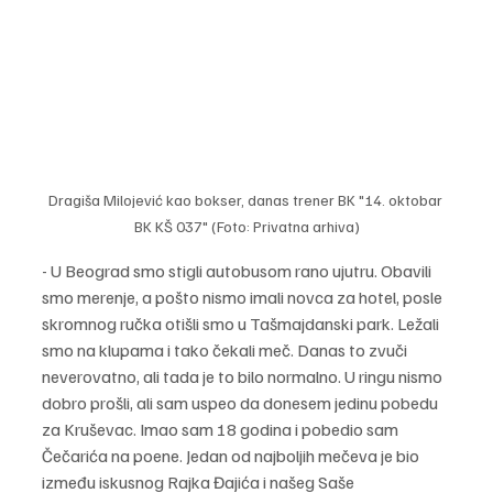
Dragiša Milojević kao bokser, danas trener BK "14. oktobar 
BK KŠ 037" (Foto: Privatna arhiva)
- U Beograd smo stigli autobusom rano ujutru. Obavili 
smo merenje, a pošto nismo imali novca za hotel, posle 
skromnog ručka otišli smo u Tašmajdanski park. Ležali 
smo na klupama i tako čekali meč. Danas to zvuči 
neverovatno, ali tada je to bilo normalno. U ringu nismo 
dobro prošli, ali sam uspeo da donesem jedinu pobedu 
za Kruševac. Imao sam 18 godina i pobedio sam 
Čečarića na poene. Jedan od najboljih mečeva je bio 
između iskusnog Rajka Đajića i našeg Saše 