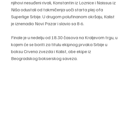
njihovi nesuđeni rivali, Konstantin iz Loznice i Naissus iz 
Niša odustali od takmičenja uoči starta plej-ofa 
Superlige Srbije. U drugom polufinanom okršaju, Kalist 
je iznenadio Novi Pazar i slavio sa 8:6.
Finale je u nedelju od 18.30 časova na Kraljevom trgu, u 
kojem će se boriti za titulu ekipnog prvaka Srbije u 
boksu Crvena zvezda i Kalist, obe ekipe iz 
Beogradskog bokserskog saveza.