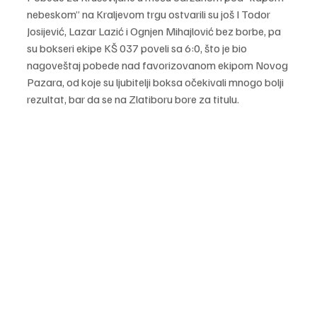
nebeskom” na Kraljevom trgu ostvarili su još I Todor 
Josijević, Lazar Lazić i Ognjen Mihajlović bez borbe, pa 
su bokseri ekipe KŠ 037 poveli sa 6:0, što je bio 
nagoveštaj pobede nad favorizovanom ekipom Novog 
Pazara, od koje su ljubitelji boksa očekivali mnogo bolji 
rezultat, bar da se na Zlatiboru bore za titulu.