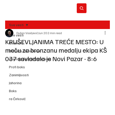
Sve vesti
Dušan Vasiljević
Jun 20
2 min read
BO
Sve vesti
REC
KRUŠEVLJANIMA TREĆE MESTO: U
Istaknuto
meču za bronzanu medalju ekipa KŠ
Domaća takmičenja
037 savladala je Novi Pazar - 8:6
Internacionalna takmičenja
Profi boks
Zanimljivosti
Jahorina
Boks
ra Ćirković