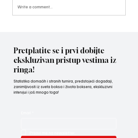
Write a comment...
ODRŽAN BOKSERSKI FORUM Za još jaču
Srbiju - kroz regione u nove pobede!
Pretplatite se i prvi dobijte
ekskluzivan pristup vestima iz
ringa!
Statistika domaćih i stranih turnira, predstojeći događaji,
zanimljivosti iz sveta boksa i života boksera, ekskluzivni
intervjui i još mnogo toga!
Email
*
Prijavi me na newsletter.