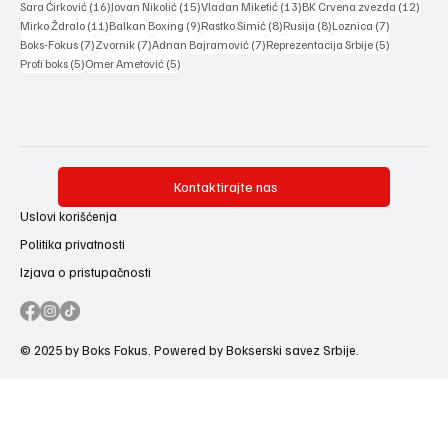
16 posts
15 posts
13 posts
12 po
Sara Ćirković
(16)
Jovan Nikolić
(15)
Vladan Miketić
(13)
BK Crvena zvezda
(12)
11 posts
9 posts
8 posts
8 posts
7 posts
Mirko Ždralo
(11)
Balkan Boxing
(9)
Rastko Simić
(8)
Rusija
(8)
Loznica
(7)
7 posts
7 posts
7 posts
5 posts
Boks-Fokus
(7)
Zvornik
(7)
Adnan Bajramović
(7)
Reprezentacija Srbije
(5)
5 posts
5 posts
Profi boks
(5)
Omer Ametović
(5)
Kontaktirajte nas
Uslovi korišćenja
Politika privatnosti
Izjava o pristupačnosti
© 2025 by Boks Fokus. Powered by Bokserski savez Srbije.