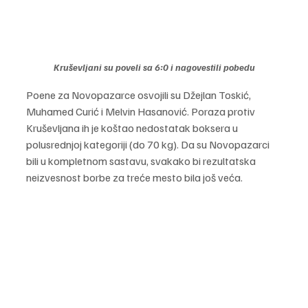
Kruševljani su poveli sa 6:0 i nagovestili pobedu
Poene za Novopazarce osvojili su Džejlan Toskić, 
Muhamed Curić i Melvin Hasanović. Poraza protiv 
Kruševljana ih je koštao nedostatak boksera u 
polusrednjoj kategoriji (do 70 kg). Da su Novopazarci 
bili u kompletnom sastavu, svakako bi rezultatska 
neizvesnost borbe za treće mesto bila još veća.