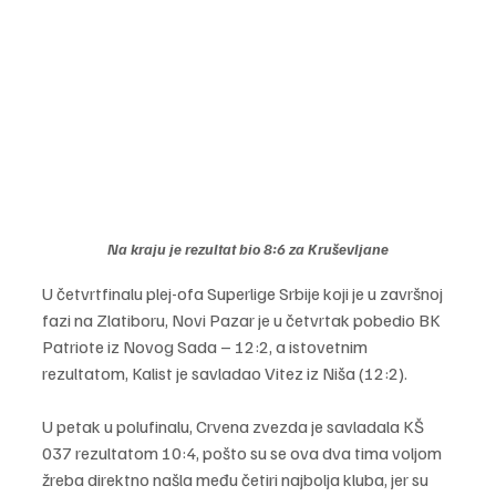
Na kraju je rezultat bio 8:6 za Kruševljane
U četvrtfinalu plej-ofa Superlige Srbije koji je u završnoj 
fazi na Zlatiboru, Novi Pazar je u četvrtak pobedio BK 
Patriote iz Novog Sada – 12:2, a istovetnim 
rezultatom, Kalist je savladao Vitez iz Niša (12:2).
U petak u polufinalu, Crvena zvezda je savladala KŠ 
037 rezultatom 10:4, pošto su se ova dva tima voljom 
žreba direktno našla među četiri najbolja kluba, jer su 