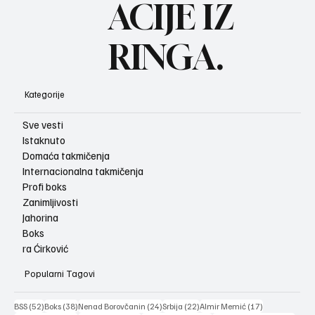
ACIJE IZ
RINGA.
Kategorije
Sve vesti
Istaknuto
Domaća takmičenja
Internacionalna takmičenja
Profi boks
Zanimljivosti
Jahorina
Boks
ra Ćirković
Popularni Tagovi
52 posts
38 posts
24 posts
22 posts
17 posts
BSS
(52)
Boks
(38)
Nenad Borovčanin
(24)
Srbija
(22)
Almir Memić
(17)