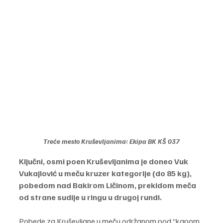
Treće mesto Kruševljanima: Ekipa BK KŠ 037
Ključni, osmi poen Kruševljanima je doneo Vuk 
Vukajlović u meču kruzer kategorije (do 85 kg), 
pobedom nad Bakirom Ličinom, prekidom meča 
od strane sudije u ringu u drugoj rundi.
Pobede za Kruševljane u meču održanom pod “kapom 