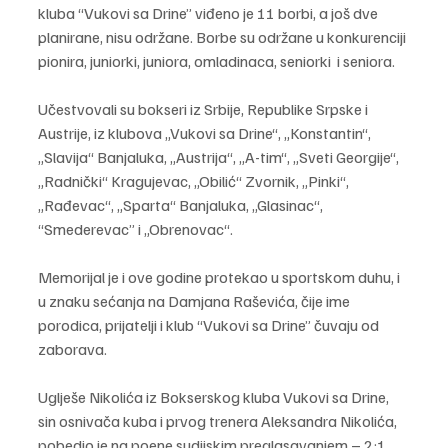
kluba “Vukovi sa Drine” viđeno je 11 borbi, a još dve 
planirane, nisu održane. Borbe su održane u konkurenciji 
pionira, juniorki, juniora, omladinaca, seniorki  i seniora.
Učestvovali su bokseri iz Srbije, Republike Srpske i 
Austrije, iz klubova „Vukovi sa Drine“, „Konstantin“, 
„Slavija“ Banjaluka, „Austrija“, „A-tim“, „Sveti Georgije“, 
„Radnički“ Kragujevac, „Obilić“ Zvornik, „Pinki“, 
„Rađevac“, „Sparta“ Banjaluka, „Glasinac“, 
“Smederevac” i „Obrenovac“.
Memorijal je i ove godine protekao u sportskom duhu, i 
u znaku sećanja na Damjana Raševića, čije ime 
porodica, prijatelji i klub “Vukovi sa Drine” čuvaju od 
zaborava.
Uglješe Nikolića iz Bokserskog kluba Vukovi sa Drine, 
sin osnivača kuba i prvog trenera Aleksandra Nikolića, 
pobedio je na poene sudijskim preglasavanjem – 2:1, 