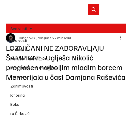
Sve vesti
Dušan Vasiljević
Jun 15
2 min read
BO
Sve vesti
REC
LOZNIČANI NE ZABORAVLJAJU
Istaknuto
ŠAMPIONE: Uglješa Nikolić
Domaća takmičenja
proglašen najboljim mladim borcem
Internacionalna takmičenja
Memorijala u čast Damjana Raševića
Profi boks
Zanimljivosti
Jahorina
Boks
ra Ćirković