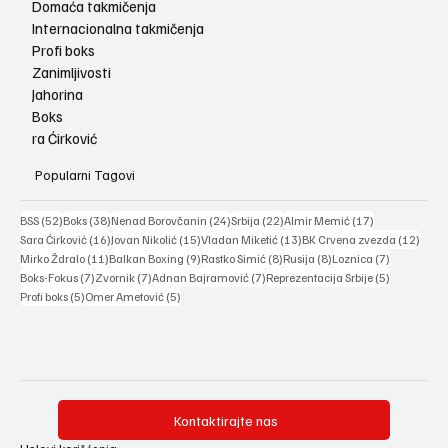
Domaća takmičenja
Internacionalna takmičenja
Profi boks
Zanimljivosti
Jahorina
Boks
ra Ćirković
Popularni Tagovi
52 posts
38 posts
24 posts
22 posts
17 posts
BSS
(52)
Boks
(38)
Nenad Borovčanin
(24)
Srbija
(22)
Almir Memić
(17)
16 posts
15 posts
13 posts
12 po
Sara Ćirković
(16)
Jovan Nikolić
(15)
Vladan Miketić
(13)
BK Crvena zvezda
(12)
11 posts
9 posts
8 posts
8 posts
7 posts
Mirko Ždralo
(11)
Balkan Boxing
(9)
Rastko Simić
(8)
Rusija
(8)
Loznica
(7)
7 posts
7 posts
7 posts
5 posts
Boks-Fokus
(7)
Zvornik
(7)
Adnan Bajramović
(7)
Reprezentacija Srbije
(5)
5 posts
5 posts
Profi boks
(5)
Omer Ametović
(5)
Kontaktirajte nas