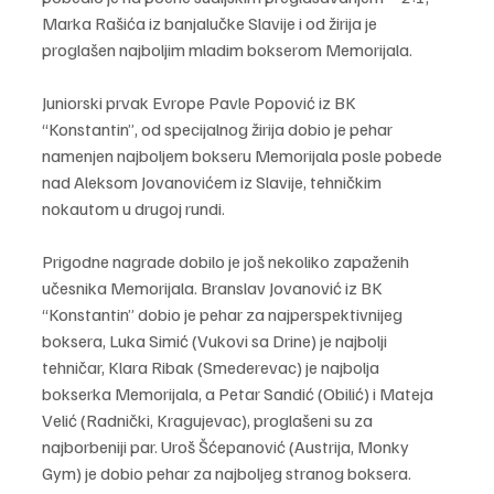
Marka Rašića iz banjalučke Slavije i od žirija je 
proglašen najboljim mladim bokserom Memorijala.
Juniorski prvak Evrope Pavle Popović iz BK 
“Konstantin”, od specijalnog žirija dobio je pehar 
namenjen najboljem bokseru Memorijala posle pobede 
nad Aleksom Jovanovićem iz Slavije, tehničkim 
nokautom u drugoj rundi.
Prigodne nagrade dobilo je još nekoliko zapaženih 
učesnika Memorijala. Branslav Jovanović iz BK 
“Konstantin” dobio je pehar za najperspektivnijeg 
boksera, Luka Simić (Vukovi sa Drine) je najbolji 
tehničar, Klara Ribak (Smederevac) je najbolja 
bokserka Memorijala, a Petar Sandić (Obilić) i Mateja 
Velić (Radnički, Kragujevac), proglašeni su za 
najborbeniji par. Uroš Šćepanović (Austrija, Monky 
Gym) je dobio pehar za najboljeg stranog boksera.