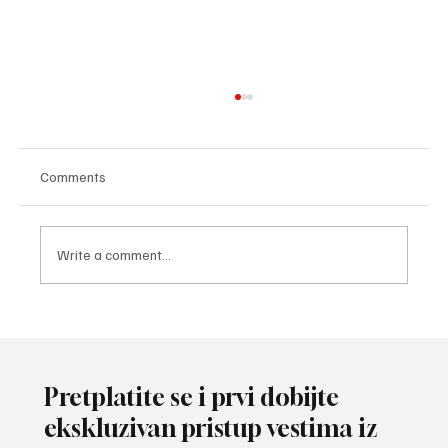
Comments
Write a comment...
ZAVRŠNI UDARAC PRIPREMA: Bokseri i
bokserke reprezentacije Srbije spremni za
izazov na Mediteranskim igrama u Tarantu
Pretplatite se i prvi dobijte
ekskluzivan pristup vestima iz