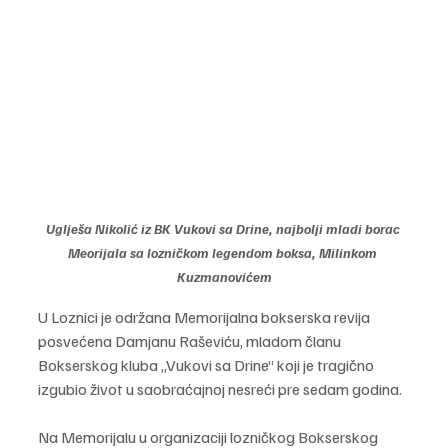
Uglješa Nikolić iz BK Vukovi sa Drine, najbolji mladi borac 
Meorijala sa lozničkom legendom boksa, Milinkom 
Kuzmanovićem
U Loznici je održana Memorijalna bokserska revija 
posvećena Damjanu Raševiću, mladom članu 
Bokserskog kluba „Vukovi sa Drine“ koji je tragično 
izgubio život u saobraćajnoj nesreći pre sedam godina.
Na Memorijalu u organizaciji lozničkog Bokserskog 