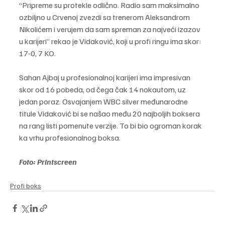
“Pripreme su protekle odlično. Radio sam maksimalno 
ozbiljno u Crvenoj zvezdi sa trenerom Aleksandrom 
Nikolićem i verujem da sam spreman za najveći izazov 
u karijeri” rekao je Vidaković, koji u profi ringu ima skor: 
17-0, 7 KO.
Sahan Ajbaj u profesionalnoj karijeri ima impresivan 
skor od 16 pobeda, od čega čak 14 nokautom, uz 
jedan poraz. Osvajanjem WBC silver međunarodne 
titule Vidaković bi se našao među 20 najboljih boksera 
na rang listi pomenute verzije. To bi bio ogroman korak 
ka vrhu profesionalnog boksa.
Foto: Printscreen
Profi boks