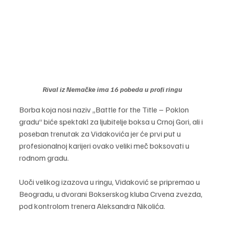
Rival iz Nemačke ima 16 pobeda u profi ringu
Borba koja nosi naziv „Battle for the Title – Poklon 
gradu“ biće spektakl za ljubitelje boksa u Crnoj Gori, ali i 
poseban trenutak za Vidakovića jer će prvi put u 
profesionalnoj karijeri ovako veliki meč boksovati u 
rodnom gradu.
Uoči velikog izazova u ringu, Vidaković se pripremao u 
Beogradu, u dvorani Bokserskog kluba Crvena zvezda, 
pod kontrolom trenera Aleksandra Nikolića.