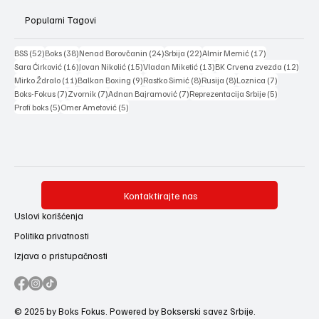
Popularni Tagovi
52 posts
38 posts
24 posts
22 posts
17 posts
BSS
(52)
Boks
(38)
Nenad Borovčanin
(24)
Srbija
(22)
Almir Memić
(17)
16 posts
15 posts
13 posts
12 po
Sara Ćirković
(16)
Jovan Nikolić
(15)
Vladan Miketić
(13)
BK Crvena zvezda
(12)
11 posts
9 posts
8 posts
8 posts
7 posts
Mirko Ždralo
(11)
Balkan Boxing
(9)
Rastko Simić
(8)
Rusija
(8)
Loznica
(7)
7 posts
7 posts
7 posts
5 posts
Boks-Fokus
(7)
Zvornik
(7)
Adnan Bajramović
(7)
Reprezentacija Srbije
(5)
5 posts
5 posts
Profi boks
(5)
Omer Ametović
(5)
Kontaktirajte nas
Uslovi korišćenja
Politika privatnosti
Izjava o pristupačnosti
© 2025 by Boks Fokus. Powered by Bokserski savez Srbije.