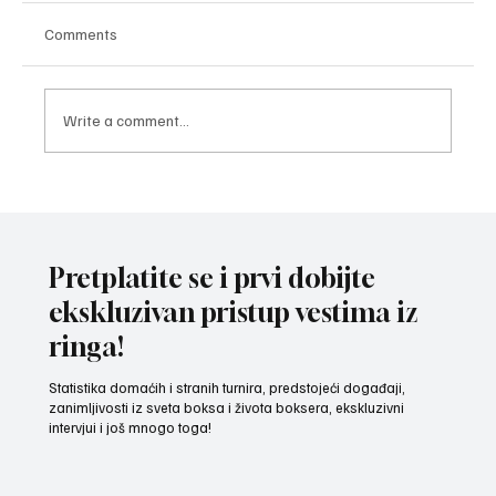
Comments
Write a comment...
POZNATI AKTERI MEČA VEČERI U LOŽIONICI:
Veljko Ražnatović protiv Rozmena Brita iz
Venecule
Pretplatite se i prvi dobijte
ekskluzivan pristup vestima iz
ringa!
Statistika domaćih i stranih turnira, predstojeći događaji,
zanimljivosti iz sveta boksa i života boksera, ekskluzivni
intervjui i još mnogo toga!