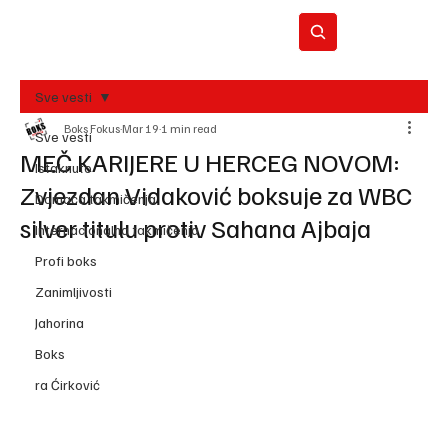
Sve vesti
Boks Fokus
Mar 19
1 min read
BO
Sve vesti
REC
MEČ KARIJERE U HERCEG NOVOM:
Istaknuto
Zvjezdan Vidaković boksuje za WBC
Domaća takmičenja
silver titulu protiv Sahana Ajbaja
Internacionalna takmičenja
Profi boks
Zanimljivosti
Jahorina
Boks
ra Ćirković