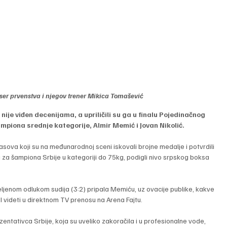
ser prvenstva i njegov trener Mikica Tomašević
ije viđen decenijama, a upriličili su ga u finalu Pojedinačnog 
ampiona srednje kategorije, Almir Memić i Jovan Nikolić.
sova koji su na međunarodnoj sceni iskovali brojne medalje i potvrdili 
a šampiona Srbije u kategoriji do 75kg, podigli nivo srpskog boksa 
enom odlukom sudija (3:2) pripala Memiću, uz ovacije publike, kakve 
I videti u direktnom TV prenosu na Arena Fajtu.
entativca Srbije, koja su uveliko zakoračila i u profesionalne vode, 