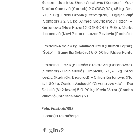
Seniori - do 55 kg: Omer Ametović (Sombor) - Pavle
Stefan Camović (Čarnok) 2:0 (DSQ R2), 65 kg: Dmi
5:0, 70 kg: David Grosin (Petrovgrad) - Ognjen Vuji
(Sombor) 3:2, 80 kg: Ahmed Mavrić (Novi Pazar) – V
Kurtanović (Novi Pazar) 2:0 (RSC R2), 90 kg: Marko
Hasanović (Novi Pazar)– Lazar Pavlović (Radnički,
Omladinke do 48 kg: Melinda Utaši (Ultimat Fajter)
(Šešo) – Sanja Ilić (Mačva) 5:0, 60 kg: Milica Pant
Omladinci – 55 kg: Ljubiša Staletović (Obrenovac) - 
(Sombor) - Eldin Musić (Olimpikus) 5:0, 65 kg: Petar
Jovičić (Radnički, Beograd) – Orhan Kurtanović (Novi
4:1, 80 kg: Ognjen Vučićević (Crvena zvezda) – Đorđ
Sekulić (Voždovac) 5:0, 90 kg: Kevin Major (Sombor) 
Vuković (Internacional) 5:0.
Foto: Fejsbuk/BSS
Domaća takmičenja