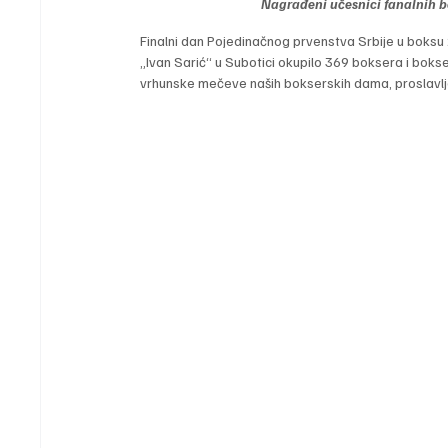
Nagrađeni učesnici fanalnih
Finalni dan Pojedinačnog prvenstva Srbije u boksu 
„Ivan Sarić“ u Subotici okupilo 369 boksera i bokse
vrhunske mečeve naših bokserskih dama, proslavljen