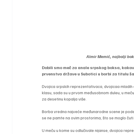
Almir Memić, najbolji bok
Dobili smo meč za anale srpskog boksa, kakav n
prvenstva države u Subotici u borbi za titulu š
Dvojica srpskih reprezentativaca, dvojicaa mladih a
klasu, sada su u prvom međusobnom duleu, u meču z
za desetinu kopalja više.
Borba vredna najveće međunarodne scene je podelj
se ne pamte na ovim prostorima, što se moglo čuti 
U meču u kome su odlučivale nijanse, dvojica reprez