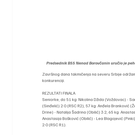
Predsednik BSS Nenad Borovčanin uručio je peha
Završnog dana takmičenja na severu Srbije održano 
konkurenciji.
REZULTATI FINALA
Seniorke, do 51 kg: Nikolina Džida (Voždovac) - Sanj
(Sinđelić) 2:0 (RSC R2), 57 kg: Anđela Branković (Že
Drine) - Natalija Šadrina (Obilić) 3:2, 65 kg: Anastas
Anastasija Bošković (Obilić) - Lea Blagojević (Pinki
2:0 (RSC R1).