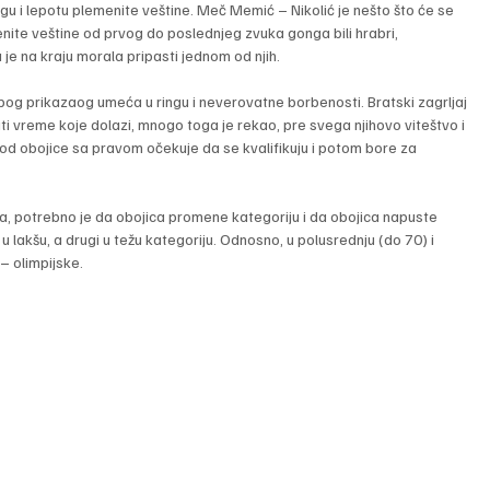
u i lepotu plemenite veštine. Meč Memić – Nikolić je nešto što će se 
nite veštine od prvog do poslednjeg zvuka gonga bili hrabri, 
 je na kraju morala pripasti jednom od njih.
zbog prikazaog umeća u ringu i neverovatne borbenosti. Bratski zagrljaj 
i vreme koje dolazi, mnogo toga je rekao, pre svega njihovo viteštvo i 
 od obojice sa pravom očekuje da se kvalifikuju i potom bore za 
arila, potrebno je da obojica promene kategoriju i da obojica napuste 
u lakšu, a drugi u težu kategoriju. Odnosno, u polusrednju (do 70) i 
 – olimpijske.