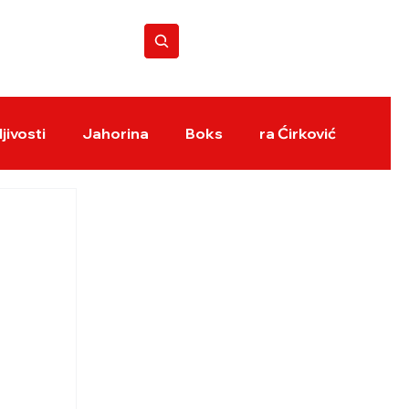
BOKS REVIJA
jivosti
Jahorina
Boks
ra Ćirković