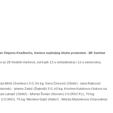
r Stojanu Kneževiću, treneru najboljeg kluba prvenstva - BK Sombor
je 28 finalnih mečeva, od kojih 12 u omladinskoj i 16 u seniorskoj 
a Mitić (Sombor) 5:0, 54 kg: Sara Ćirković (Obilić) - Jana Rajković 
leznik) - Jelena Zekić (Šajkaši) 5:0, 60 kg: Kristina Kuluhova (Vukovi sa 
ija Lukajić (Obilić) - Marija Šveljo (Sloven) 2:0 (RSC R1), 70 kg: 
) 2:0 (WO), 75 kg: Nikolina Gajić (Kalist) - Marija Masnikosa (Vojvodina) 