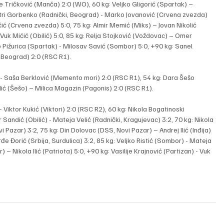
 Tričković (Manča) 2:0 (WO), 60 kg: Veljko Gligorić (Spartak) – 
tri Gorbenko (Radnički, Beograd) - Marko Jovanović (Crvena zvezda) 
čić (Crvena zvezda) 5:0, 75 kg: Almir Memić (Miks) – Jovan Nikolić 
uk Mićić (Obilić) 5:0, 85 kg: Relja Stojković (Voždovac) – Omer 
 Pižurica (Spartak) - Milosav Savić (Sombor) 5:0, +90 kg: Sanel 
 Beograd) 2:0 (RSC R1).
 - Saša Berklović (Memento mori) 2:0 (RSC R1), 54 kg: Dara Šešo 
elić (Šešo) – Milica Magazin (Pagonis) 2:0 (RSC R1).
Viktor Kukić (Viktori) 2:0 (RSC R2), 60 kg: Nikola Bogatinoski 
 Sandić (Obilić) - Mateja Velić (Radnički, Kragujevac) 3:2, 70 kg: Nikola 
 Pazar) 3:2, 75 kg: Din Dolovac (DSS, Novi Pazar) – Andrej Ilić (Inđija) 
e Đorić (Srbija, Surdulica) 3:2, 85 kg: Veljko Ristić (Sombor) - Mateja 
– Nikola Ilić (Patriota) 5:0, +90 kg: Vasilije Krajnović (Partizan) - Vuk 