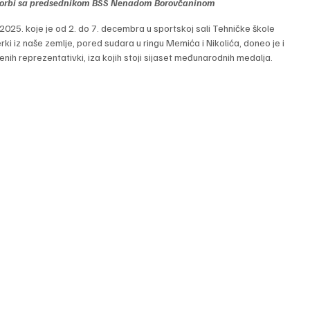
 borbi sa predsednikom BSS Nenadom Borovčaninom
2025. koje je od 2. do 7. decembra u sportskoj sali Tehničke škole 
rki iz naše zemlje, pored sudara u ringu Memića i Nikolića, doneo je i 
ih reprezentativki, iza kojih stoji sijaset međunarodnih medalja.