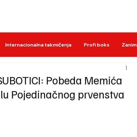
BOKS VESTI
KS
Internacionalna takmičenja
Profi boks
Zaniml
UBOTICI: Pobeda Memića
alu Pojedinačnog prvenstva