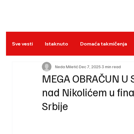
NASLOVNA
BO
Sve vesti
Istaknuto
Domaća takmičenja
REC
Neda Miletić
Dec 7, 2025
3 min read
MEGA OBRAČUN U S
nad Nikolićem u fin
Srbije