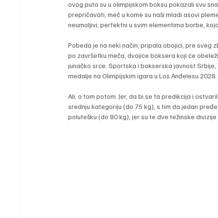
ovog puta su u olimpijskom boksu pokazali svu snag
prepričavati, meč u kome su naši mladi asovi pleme
neumoljivi, perfektni u svim elementima borbe, koja
Pobeda je na neki način, pripala obojici, pre sveg 
po završetku meča, dvojice boksera koji će obeležit
junačko srce. Sportska i bokserska javnost Srbije,
medalje na Olimpijskim igara u Los Anđelesu 2028.
Ali, o tom potom. Jer, da bi se ta predikcija i ostv
srednju kategoriju (do 75 kg), s tim da jedan pređe 
polutešku (do 80 kg), jer su te dve težinske divizije