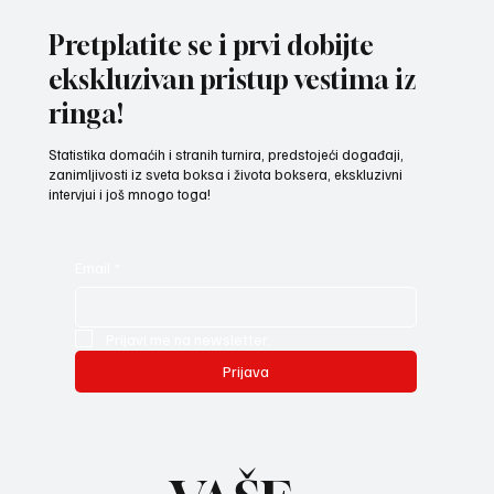
omladinske zlatne rukavice“
Pretplatite se i prvi dobijte
ekskluzivan pristup vestima iz
ringa!
Statistika domaćih i stranih turnira, predstojeći događaji,
zanimljivosti iz sveta boksa i života boksera, ekskluzivni
intervjui i još mnogo toga!
Email
*
Prijavi me na newsletter.
Prijava