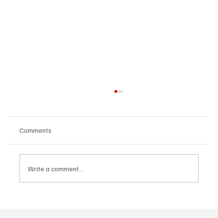
Comments
Write a comment...
TROFEJ U RUKAMA LOZNIČANINA: Pavle
Popović najbolji bokser 44. „Vojvođanske