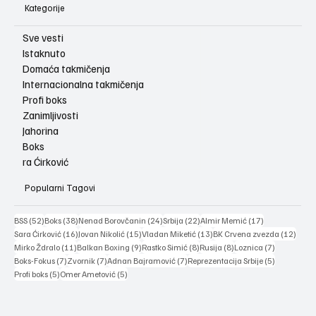
Kategorije
Sve vesti
Istaknuto
Domaća takmičenja
Internacionalna takmičenja
Profi boks
Zanimljivosti
Jahorina
Boks
ra Ćirković
Popularni Tagovi
52 posts
38 posts
24 posts
22 posts
17 posts
BSS
(52)
Boks
(38)
Nenad Borovčanin
(24)
Srbija
(22)
Almir Memić
(17)
16 posts
15 posts
13 posts
12 po
Sara Ćirković
(16)
Jovan Nikolić
(15)
Vladan Miketić
(13)
BK Crvena zvezda
(12)
11 posts
9 posts
8 posts
8 posts
7 posts
Mirko Ždralo
(11)
Balkan Boxing
(9)
Rastko Simić
(8)
Rusija
(8)
Loznica
(7)
7 posts
7 posts
7 posts
5 posts
Boks-Fokus
(7)
Zvornik
(7)
Adnan Bajramović
(7)
Reprezentacija Srbije
(5)
5 posts
5 posts
Profi boks
(5)
Omer Ametović
(5)