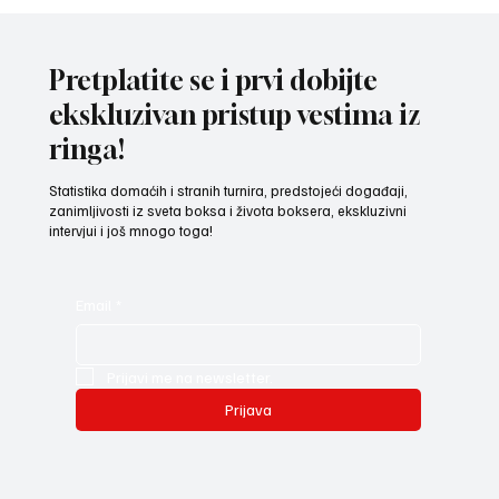
POZNATI AKTERI MEČA VEČERI U LOŽIONICI:
Veljko Ražnatović protiv Rozmena Brita iz
Venecule
Pretplatite se i prvi dobijte
ekskluzivan pristup vestima iz
ringa!
Statistika domaćih i stranih turnira, predstojeći događaji,
zanimljivosti iz sveta boksa i života boksera, ekskluzivni
intervjui i još mnogo toga!
Email
*
Prijavi me na newsletter.
Prijava