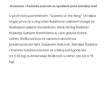
Kuluhova i Kučenko pozirale su opušteno pred sutrašnji meč
U profi noći pod imenom "Queens of the Ring" (Kraljice 
ringa) prva će u ring izaći Kuluhova i odmeriti snage sa 
Ruskinjom Julijom Kutsenkom. Sledi okršaj Šadrine i 
Ruskinje Gulnare Karimžanove, i pre glavne borbe 
večeri, Boškovićeva će rukavice ukrstiti sa 
predstavnicom BiH, Dajanom Raković. Natalija Šadrina 
i Kristina Kuluhova boriće se u lakoj kategoriji (do 
61.235 kg) a Anastasija Bošković u velter (do 66.678 
kg).