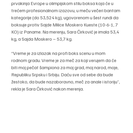
prvakinja Evrope u olimpijskom stilu boksa koja će u 
trećem profesionalnom izazovu, u meču večeri bantam 
kategorije (do 53,524 kg), ugovorenom u šest rundi da 
boksuje protiv Sajde Milice Moskero Kueste (10-6-1, 7 
KO) iz Paname. Na merenju, Sara Ćirković je imala 53,4 
kg, a Sajda Moskero – 53,7 kg.
“Vreme je za izlazak na profi boks scenu u mom 
rodnom gradu. Vreme je za meč za koji verujem da će 
biti moj pečat šampiona za moj grad, moj narod, moje, 
Republiku Srpsku i Srbiju. Daću sve od sebe da bude 
žestoko, da bude nazaboravno, meč za anale i istoriju”, 
rekla je Sara Ćirković nakon merenja.