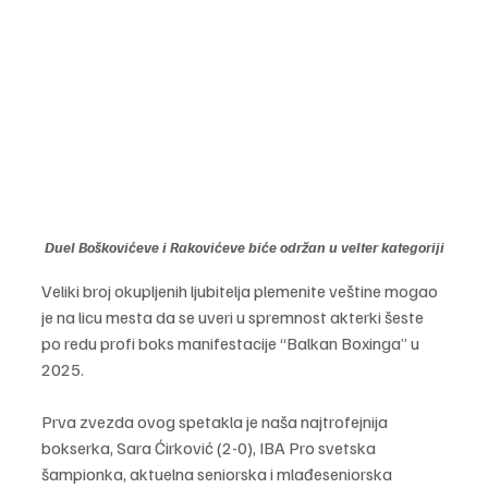
Duel Boškovićeve i Rakovićeve biće održan u velter kategoriji
Veliki broj okupljenih ljubitelja plemenite veštine mogao 
je na licu mesta da se uveri u spremnost akterki šeste 
po redu profi boks manifestacije “Balkan Boxinga” u 
2025.
Prva zvezda ovog spetakla je naša najtrofejnija 
bokserka, Sara Ćirković (2-0), IBA Pro svetska 
šampionka, aktuelna seniorska i mlađeseniorska 