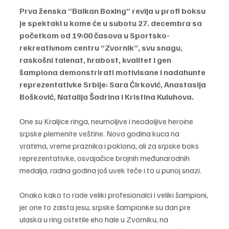
Prva ženska “Balkan Boxing” revija u profi boksu 
je spektakl u kome će u subotu 27. decembra sa 
početkom od 19:00 časova u Sportsko-
rekreativnom centru “Zvornik”, svu snagu, 
raskošni talenat, hrabost, kvalitet i gen 
šampiona demonstrirati motivisane i nadahunte 
reprezentativke Srbije: Sara Ćirković, Anastasija 
Bošković, Natalija Šadrina i Kristina Kuluhova.
One su Kraljice ringa, neumoljive i neodoljive heroine 
srpske plemenite veštine. Nova godina kuca na 
vratima, vreme praznika i poklona, ali za srpske boks 
reprezentativke, osvajačice brojnih međunarodnih 
medalja, radna godina još uvek teče i to u punoj snazi.
Onako kako to rade veliki profesionalci i veliki šampioni, 
jer one to zaista jesu, srpske šampionke su dan pre 
ulaska u ring ostetile eho hale u Zvorniku, na 