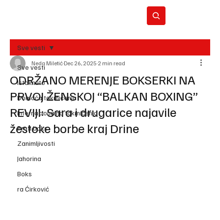
Sve vesti
Neda Miletić
Dec 26, 2025
2 min read
BO
Sve vesti
REC
ODRŽANO MERENJE BOKSERKI NA
Istaknuto
PRVOJ ŽENSKOJ “BALKAN BOXING”
Domaća takmičenja
REVIJI: Sara i drugarice najavile
Internacionalna takmičenja
žestoke borbe kraj Drine
Profi boks
Zanimljivosti
Jahorina
Boks
ra Ćirković