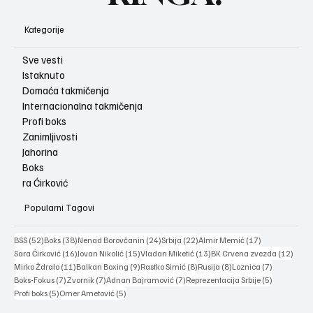
Kategorije
Sve vesti
Istaknuto
Domaća takmičenja
Internacionalna takmičenja
Profi boks
Zanimljivosti
Jahorina
Boks
ra Ćirković
Popularni Tagovi
52 posts
38 posts
24 posts
22 posts
17 posts
BSS
(52)
Boks
(38)
Nenad Borovčanin
(24)
Srbija
(22)
Almir Memić
(17)
16 posts
15 posts
13 posts
12 po
Sara Ćirković
(16)
Jovan Nikolić
(15)
Vladan Miketić
(13)
BK Crvena zvezda
(12)
11 posts
9 posts
8 posts
8 posts
7 posts
Mirko Ždralo
(11)
Balkan Boxing
(9)
Rastko Simić
(8)
Rusija
(8)
Loznica
(7)
7 posts
7 posts
7 posts
5 posts
Boks-Fokus
(7)
Zvornik
(7)
Adnan Bajramović
(7)
Reprezentacija Srbije
(5)
5 posts
5 posts
Profi boks
(5)
Omer Ametović
(5)