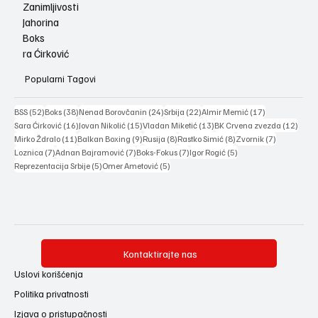
Zanimljivosti
Jahorina
Boks
ra Ćirković
Popularni Tagovi
52 posts
38 posts
24 posts
22 posts
17 posts
BSS
(52)
Boks
(38)
Nenad Borovčanin
(24)
Srbija
(22)
Almir Memić
(17)
16 posts
15 posts
13 posts
12 po
Sara Ćirković
(16)
Jovan Nikolić
(15)
Vladan Miketić
(13)
BK Crvena zvezda
(12)
11 posts
9 posts
8 posts
8 posts
7 posts
Mirko Ždralo
(11)
Balkan Boxing
(9)
Rusija
(8)
Rastko Simić
(8)
Zvornik
(7)
7 posts
7 posts
7 posts
5 posts
Loznica
(7)
Adnan Bajramović
(7)
Boks-Fokus
(7)
Igor Rogić
(5)
5 posts
5 posts
Reprezentacija Srbije
(5)
Omer Ametović
(5)
Kontaktirajte nas
Uslovi korišćenja
Politika privatnosti
Izjava o pristupačnosti