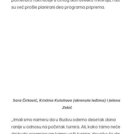
su već prošle planirani deo programa priprema.
Sara Ćirković, Kristina Kuluhova (okrenuta leđima) i Jelena 
Zekić
„Imali smo nameru da u Budvu odemo desetak dana 
ranije u odnosu na početak turnira. Ali, kako tamo neće 
da bude organizovan kamp uoči turnira, devojke će da 