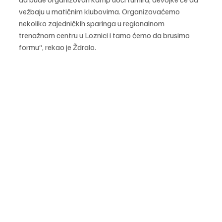
vežbaju u matičnim klubovima. Organizovaćemo 
nekoliko zajedničkih sparinga u regionalnom 
trenažnom centru u Loznici i tamo ćemo da brusimo 
formu“, rekao je Ždralo.