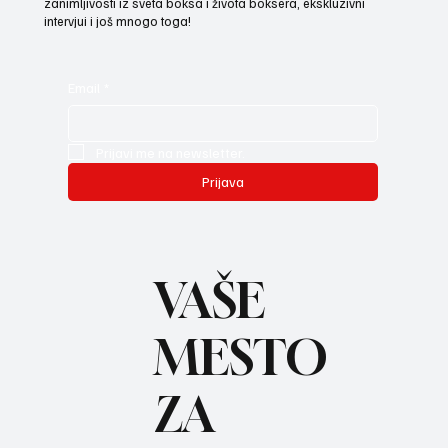
zanimljivosti iz sveta boksa i života boksera, ekskluzivni
intervjui i još mnogo toga!
Email
*
Prijavi me na newsletter.
Prijava
VAŠE
MESTO
ZA
REC