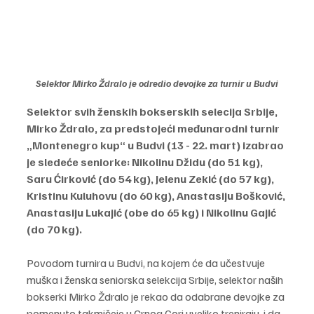
Selektor Mirko Ždralo je odredio devojke za turnir u Budvi
Selektor svih ženskih bokserskih selecija Srbije, 
Mirko Ždralo, za predstojeći međunarodni turnir 
„Montenegro kup“ u Budvi (13 - 22. mart) izabrao 
je sledeće seniorke: Nikolinu Džidu (do 51 kg), 
Saru Ćirković (do 54 kg), Jelenu Zekić (do 57 kg), 
Kristinu Kuluhovu (do 60 kg), Anastasiju Bošković, 
Anastasiju Lukajić (obe do 65 kg) i Nikolinu Gajić 
(do 70 kg).
Povodom turnira u Budvi, na kojem će da učestvuje 
muška i ženska seniorska selekcija Srbije, selektor naših 
bokserki Mirko Ždralo je rekao da odabrane devojke za 
pomenuto takmičeje u Crnog Gori uveliko treniraju, i da 