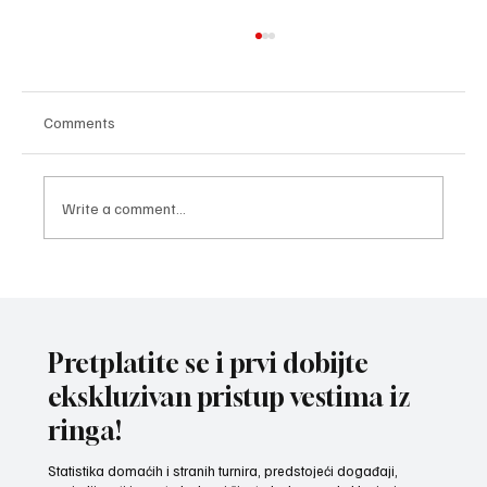
Comments
Write a comment...
ZAVRŠNI UDARAC PRIPREMA: Bokseri i
bokserke reprezentacije Srbije spremni za
izazov na Mediteranskim igrama u Tarantu
Pretplatite se i prvi dobijte
ekskluzivan pristup vestima iz
ringa!
Statistika domaćih i stranih turnira, predstojeći događaji,