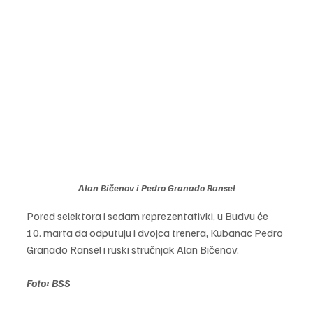
Alan Bičenov i Pedro Granado Ransel
Pored selektora i sedam reprezentativki, u Budvu će 
10. marta da odputuju i dvojca trenera, Kubanac Pedro 
Granado Ransel i ruski stručnjak Alan Bičenov.
Foto: BSS