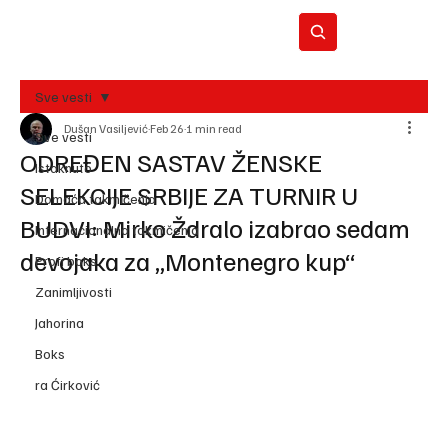
Sve vesti
Dušan Vasiljević
Feb 26
1 min read
BO
Sve vesti
REC
ODREĐEN SASTAV ŽENSKE
Istaknuto
SELEKCIJE SRBIJE ZA TURNIR U
Domaća takmičenja
BUDVI: Mirko Ždralo izabrao sedam
Internacionalna takmičenja
devojaka za „Montenegro kup“
Profi boks
Zanimljivosti
Jahorina
Boks
ra Ćirković