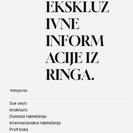
BO
EKSKLUZ
IVNE
INFORM
ACIJE IZ
RINGA.
Kategorije
Sve vesti
Istaknuto
Domaća takmičenja
Internacionalna takmičenja
Profi boks