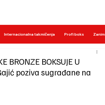
BOKS VESTI
KS
Internacionalna takmičenja
Profi boks
Zaniml
KE BRONZE BOKSUJE U
ajić poziva sugrađane na