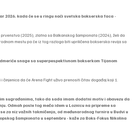
uar 2026. kada će se u ringu naći svetska bokserska faca - 
prvenstva (2025), zlatna sa Balkanskog šampionata (2024), želi da 
rodnom mestu pa će iz tog razloga biti upriličena bokserska revija sa 
ć odmeriće snage sa superpespektivnom bokserkom Tijanom 
i činjenica da će Arena Fight uživo prenositi čitav događaj koji 1. 
ojim sugrađanima, tako da sada imam dodatni motiv i obavezu da 
nju. Odmah posle tog meča idem u Loznicu na pripreme sa 
e za niz važnih takmičenja, od međunarodnog turnira u Budvi u 
ropskog šampionata u septembru - kaže za Boks-Fokus Nikolina 