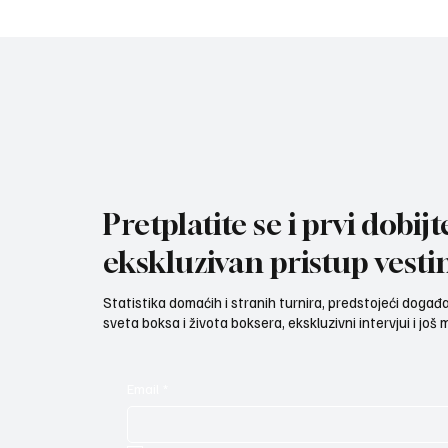
Superlige Srbije na Zlatiboru
region
„crveno-beli“ bokseri pobedili
su rivale iz Kalista – 10:4.
Pretplatite se i prvi dobijt
ekskluzivan pristup vesti
Statistika domaćih i stranih turnira, predstojeći događaji
sveta boksa i života boksera, ekskluzivni intervjui i još
Email
*