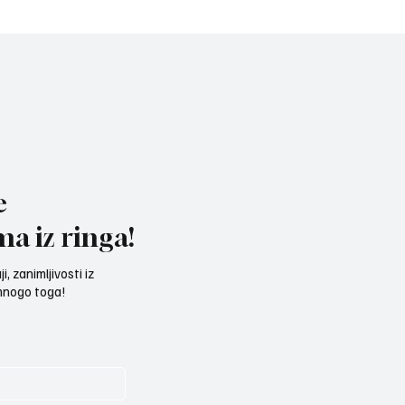
e u nove pobede!
medalju ekipa KŠ 037
savladala je Novi Pazar 
e
ma iz ringa!
, zanimljivosti iz
 mnogo toga!