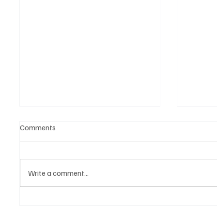
Comments
Write a comment...
EKIPNA TITULA CRVENOJ
ODRŽA
ZVEZDI: U finalu plej-ofa
Za još j