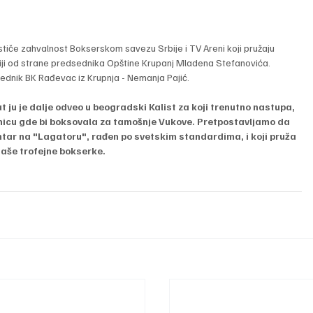
stiče zahvalnost Bokserskom savezu Srbije i TV Areni koji pružaju 
iji od strane predsednika Opštine Krupanj Mladena Stefanovića. 
dsednik BK Rađevac iz Krupnja - Nemanja Pajić.
put ju je dalje odveo u beogradski Kalist za koji trenutno nastupa, 
znicu gde bi boksovala za tamošnje Vukove. Pretpostavljamo da 
ntar na "Lagatoru", rađen po svetskim standardima, i koji pruža 
naše trofejne bokserke.