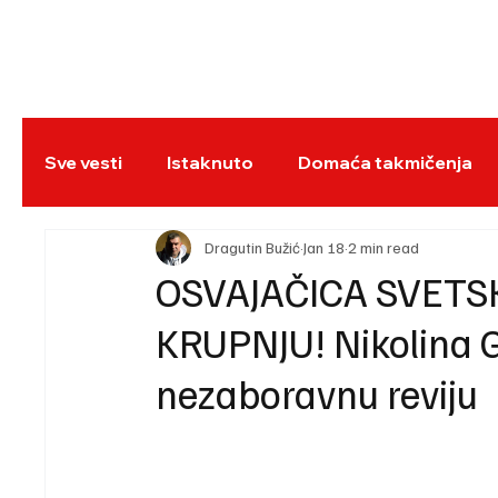
NASLOVNA
BO
Sve vesti
Istaknuto
Domaća takmičenja
REC
Dragutin Bužić
Jan 18
2 min read
OSVAJAČICA SVETS
KRUPNJU! Nikolina G
nezaboravnu reviju