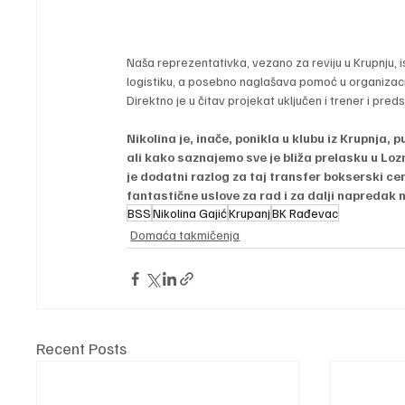
Naša reprezentativka, vezano za reviju u Krupnju, i
logistiku, a posebno naglašava pomoć u organizac
Direktno je u čitav projekat uključen i trener i pre
Nikolina je, inače, ponikla u klubu iz Krupnja, 
ali kako saznajemo sve je bliža prelasku u Lo
je dodatni razlog za taj transfer bokserski ce
fantastične uslove za rad i za dalji napredak 
BSS
Nikolina Gajić
Krupanj
BK Rađevac
Domaća takmičenja
Recent Posts