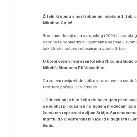
Žitelji Krupnja s nestrpljenjem očekuju 1. febr
Nikolina Gajić!
Bronzana devojka sa evropskog (2024) i svetskog 
doprinese popularizaciji plemenite veštine u svom 
čak 15-ak mečeva i učesnicima iz cele Srbije.
U borbi večeri reprezentativka Nikolina Gaji
Nikolić, članicom BK Vojvodina.
Da za ovu reviju vlada veliko interesovanje svedoči 
februara počinje u 19 časova.
- Oduvek mi je bila želja da boksujem pred sv
se publici prikažem u najboljem mogućem izda
ženskom reprezentacijom Srbije. Spremaćemo s
martu, do Mediteranskih igara u avgustu i Ev
Gajić.