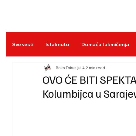
NASLOVNA
BO
Sve vesti
Istaknuto
Domaća takmičenja
REC
Boks Fokus
Jul 4
2 min read
OVO ĆE BITI SPEKTA
Kolumbijca u Saraje