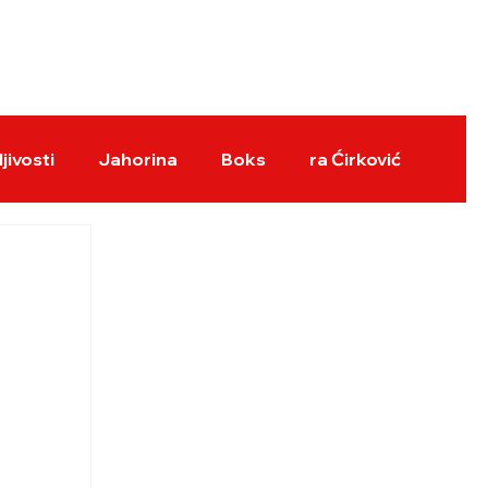
BOKS REVIJA
jivosti
Jahorina
Boks
ra Ćirković