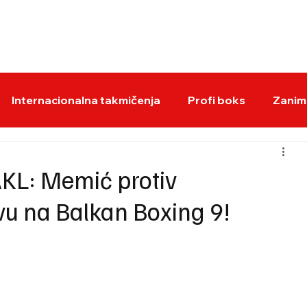
BOKS VESTI
KS
Internacionalna takmičenja
Profi boks
Zaniml
KL: Memić protiv
vu na Balkan Boxing 9!