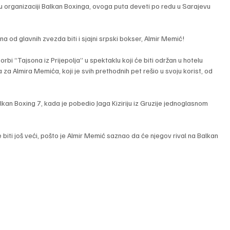
 u organizaciji Balkan Boxinga, ovoga puta deveti po redu u Sarajevu 
a od glavnih zvezda biti i sjajni srpski bokser, Almir Memić! 
 borbi “Tajsona iz Prijepolja” u spektaklu koji će biti održan u hotelu 
a za Almira Memića, koji je svih prethodnih pet rešio u svoju korist, od 
an Boxing 7, kada je pobedio Jaga Kiziriju iz Gruzije jednoglasnom 
iti još veći, pošto je Almir Memić saznao da će njegov rival na Balkan 