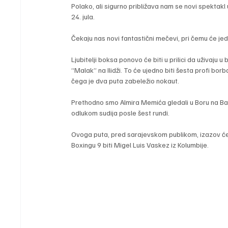
Polako, ali sigurno približava nam se novi spektakl
24. jula. 
Čekaju nas novi fantastični mečevi, pri čemu će jedn
Ljubitelji boksa ponovo će biti u prilici da uživaju u
“Malak” na Ilidži. To će ujedno biti šesta profi borb
čega je dva puta zabeležio nokaut.
Prethodno smo Almira Memića gledali u Boru na Balk
odlukom sudija posle šest rundi. 
Ovoga puta, pred sarajevskom publikom, izazov će b
Boxingu 9 biti Migel Luis Vaskez iz Kolumbije.