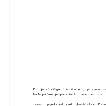
Kada je reč o Migelu Luisu Vaskezu, u pitanju je mom
borbi, pri čemu je upisao šest pobeda i sedam pora
Trenutno je jedan od deset najboljih boksera Kolum