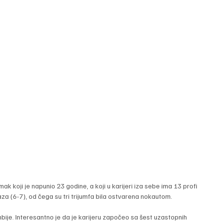
ak koji je napunio 23 godine, a koji u karijeri iza sebe ima 13 profi 
za (6-7), od čega su tri trijumfa bila ostvarena nokautom.
bije. Interesantno je da je karijeru započeo sa šest uzastopnih 