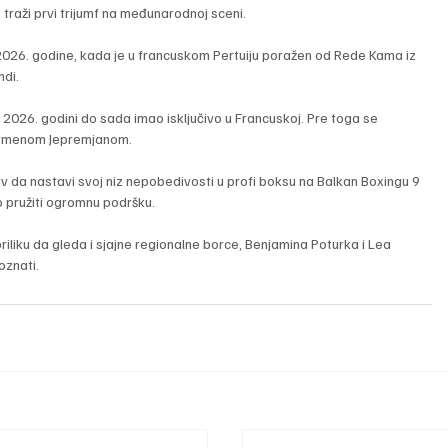
 traži prvi trijumf na međunarodnoj sceni. 
2026. godine, kada je u francuskom Pertuiju poražen od Rede Kama iz 
ndi.
 2026. godini do sada imao isključivo u Francuskoj. Pre toga se 
 Armenom Jepremjanom.
 da nastavi svoj niz nepobedivosti u profi boksu na Balkan Boxingu 9 
 pružiti ogromnu podršku.
iliku da gleda i sjajne regionalne borce, Benjamina Poturka i Lea 
oznati.