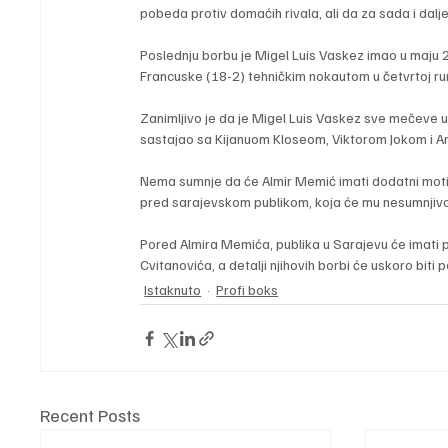
pobeda protiv domaćih rivala, ali da za sada i dalje
Poslednju borbu je Migel Luis Vaskez imao u maju 
Francuske (18-2) tehničkim nokautom u četvrtoj ru
Zanimljivo je da je Migel Luis Vaskez sve mečeve u
sastajao sa Kijanuom Kloseom, Viktorom Jokom i
Nema sumnje da će Almir Memić imati dodatni motiv
pred sarajevskom publikom, koja će mu nesumnjivo
Pored Almira Memića, publika u Sarajevu će imati pr
Cvitanovića, a detalji njihovih borbi će uskoro biti p
Istaknuto
Profi boks
Recent Posts