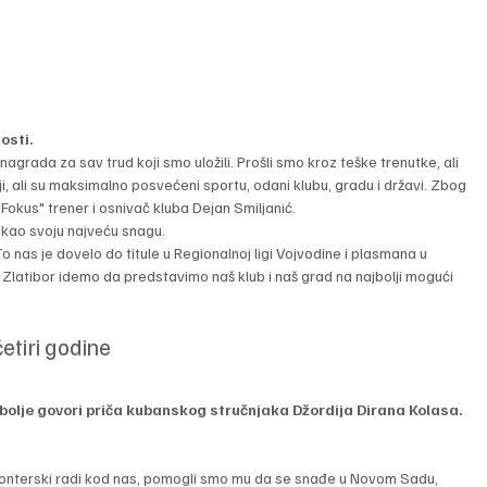
osti.
agrada za sav trud koji smo uložili. Prošli smo kroz teške trenutke, ali 
ji, ali su maksimalno posvećeni sportu, odani klubu, gradu i državi. Zbog 
okus" trener i osnivač kluba Dejan Smiljanić.
 kao svoju najveću snagu.
o nas je dovelo do titule u Regionalnoj ligi Vojvodine i plasmana u 
na Zlatibor idemo da predstavimo naš klub i naš grad na najbolji mogući 
etiri godine
jbolje govori priča kubanskog stručnjaka Džordija Dirana Kolasa.
onterski radi kod nas, pomogli smo mu da se snađe u Novom Sadu, 