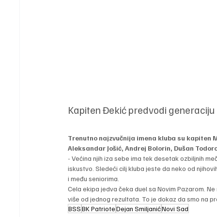
Kapiten Đekić predvodi generaciju 
Trenutno najzvučnija imena kluba su kapiten Mih
Aleksandar Jošić, Andrej Bolorin, Dušan Todorov
- Većina njih iza sebe ima tek desetak ozbiljnih m
iskustvo. Sledeći cilj kluba jeste da neko od njiho
i među seniorima.
Cela ekipa jedva čeka duel sa Novim Pazarom. Ne m
više od jednog rezultata. To je dokaz da smo na pra
BSS
BK Patriote
Dejan Smiljanić
Novi Sad