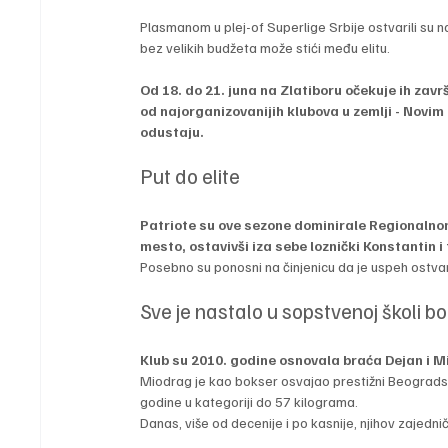
Plasmanom u plej-of Superlige Srbije ostvarili su naj
bez velikih budžeta može stići među elitu.
Od 18. do 21. juna na Zlatiboru očekuje ih završ
od najorganizovanijih klubova u zemlji - Novim
odustaju.
Put do elite
Patriote su ove sezone dominirale Regionalnom 
mesto, ostavivši iza sebe loznički Konstantin i 
Posebno su ponosni na činjenicu da je uspeh ostva
Sve je nastalo u sopstvenoj školi b
Klub su 2010. godine osnovala braća Dejan i Mi
Miodrag je kao bokser osvajao prestižni Beogradsk
godine u kategoriji do 57 kilograma.
Danas, više od decenije i po kasnije, njihov zajedn