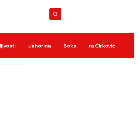
BOKS REVIJA
jivosti
Jahorina
Boks
ra Ćirković