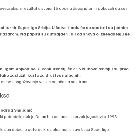
veći ekipni rezultat u svojoj 16 godina dugoj istoriji i pokazali da se i 
ni turnir Superlige Srbije. U četvrtfinalu će se sastati sa jednim 
 Pazarom. Na papiru su autsajderi, ali od snova o iznenađenju ne 
ligom Vojvodine. U konkurenciji čak 16 klubova osvojili su prvo 
tako zaslužili kartu za društvo najboljih.
ren bez angažovanja velikih pojačanja sa strane.
oksa
odrag Smiljanić. 
i pobednik, dok je Dejan bio omladinski prvak Jugoslavije 1998. 
ički san dobio je potvrdu kroz plasman u završnicu Superlige.