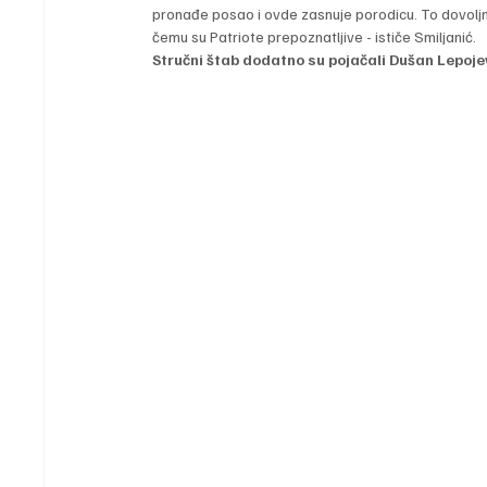
pronađe posao i ovde zasnuje porodicu. To dovoljno
čemu su Patriote prepoznatljive - ističe Smiljanić.
Stručni štab dodatno su pojačali Dušan Lepojev