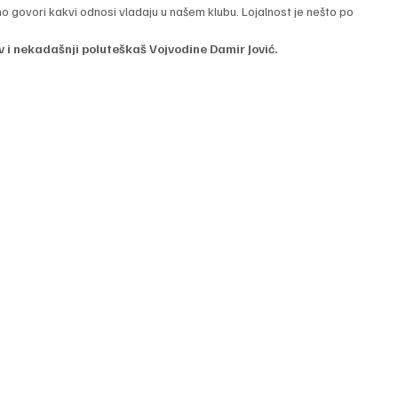
 govori kakvi odnosi vladaju u našem klubu. Lojalnost je nešto po 
 i nekadašnji poluteškaš Vojvodine Damir Jović.