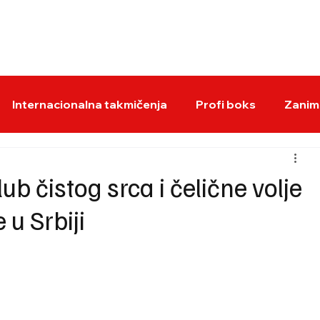
BOKS VESTI
KS
Internacionalna takmičenja
Profi boks
Zaniml
b čistog srca i čelične volje
 u Srbiji