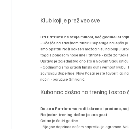
Klub koji je preživeo sve
Iza Patriota ne stoje milioni, već godine istrajn
- Učešće na završnom turniru Superlige najlepša je n
smo opstali. Naši bokseri možda nisu najbolji u Srbi
toga s ponosom nose ime Patriote - kaže za "Boks F
Upravo je zajedništvo ono što u Novom Sadu ističu
- Godinama smo gradili timski duh i vernost klubu. T
završnicu Superlige. Novi Pazar jeste favorit, ali 
način - poručuje Smiljanić.
Kubanac došao na trening i ostao č
Da se u Patriotama radi iskreno i predano, na
Na jedan trening došao je kao gost.
Ostao je četiri godine.
- Njegov doprinos našem napretku je ogroman. Vol