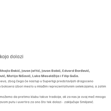
koja dolazi
ajlo Đekić, Jovan Jeftić, Jovan Babić, Edvard Đorđević, 
ić, Matija Nišavić, Luka Meseldžija i Filip Guša.
ečeva, zbog čega će nastup u Superligi predstavljati dragoceno 
vih boksera izbori mesto u mlađim reprezentativnim selekcijama, a zatim 
ožemo da pretimo klubu takve tradicije, ali za nas je ovaj meč mnogo 
vom putu i uvertira za ono što tek dolazi - zaključuje Smiljanić.