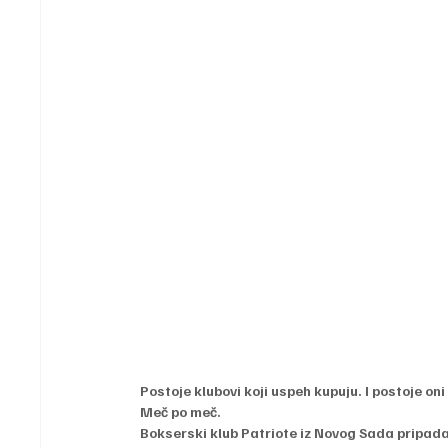
Postoje klubovi koji uspeh kupuju. I postoje on
Meč po meč.
Bokserski klub Patriote iz Novog Sada pripada