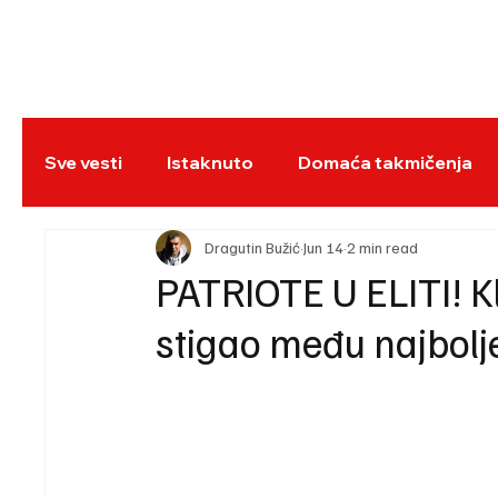
NASLOVNA
BO
Sve vesti
Istaknuto
Domaća takmičenja
REC
Dragutin Bužić
Jun 14
2 min read
PATRIOTE U ELITI! Klu
stigao među najbolje