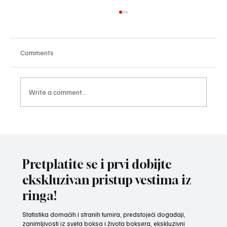
Comments
Write a comment...
ZAVRŠNI UDARAC PRIPREMA: Bokseri i
bokserke reprezentacije Srbije spremni za
izazov na Mediteranskim igrama u Tarantu
Pretplatite se i prvi dobijte
ekskluzivan pristup vestima iz
ringa!
Statistika domaćih i stranih turnira, predstojeći događaji,
zanimljivosti iz sveta boksa i života boksera, ekskluzivni