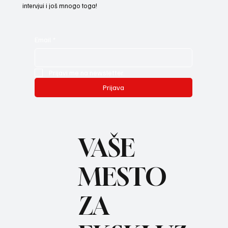
intervjui i još mnogo toga!
Email
*
Prijavi me na newsletter.
Prijava
VAŠE
MESTO
ZA
REC