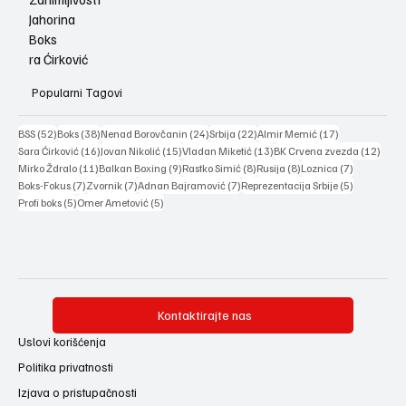
Jahorina
Boks
ra Ćirković
Popularni Tagovi
52 posts
38 posts
24 posts
22 posts
17 posts
BSS
(52)
Boks
(38)
Nenad Borovčanin
(24)
Srbija
(22)
Almir Memić
(17)
16 posts
15 posts
13 posts
12 po
Sara Ćirković
(16)
Jovan Nikolić
(15)
Vladan Miketić
(13)
BK Crvena zvezda
(12)
11 posts
9 posts
8 posts
8 posts
7 posts
Mirko Ždralo
(11)
Balkan Boxing
(9)
Rastko Simić
(8)
Rusija
(8)
Loznica
(7)
7 posts
7 posts
7 posts
5 posts
Boks-Fokus
(7)
Zvornik
(7)
Adnan Bajramović
(7)
Reprezentacija Srbije
(5)
5 posts
5 posts
Profi boks
(5)
Omer Ametović
(5)
Kontaktirajte nas
Uslovi korišćenja
Politika privatnosti
Izjava o pristupačnosti