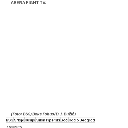
ARENA FIGHT TV.
(Foto: BSS/Boks Fokus/D. J. Bužić)
BSS
Srbija
Rusija
Milan Piperski
Soči
Radio Beograd
Istaknuto