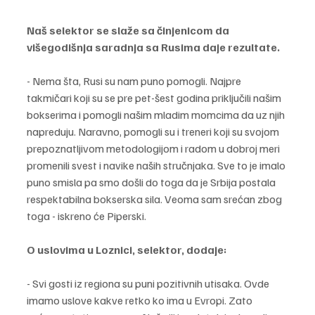
Naš selektor se slaže sa činjenicom da 
višegodišnja saradnja sa Rusima daje rezultate.
- Nema šta, Rusi su nam puno pomogli. Najpre 
takmičari koji su se pre pet-šest godina priključili našim 
bokserima i pomogli našim mladim momcima da uz njih 
napreduju. Naravno, pomogli su i treneri koji su svojom 
prepoznatljivom metodologijom i radom u dobroj meri 
promenili svest i navike naših stručnjaka. Sve to je imalo 
puno smisla pa smo došli do toga da je Srbija postala 
respektabilna bokserska sila. Veoma sam srećan zbog 
toga - iskreno će Piperski.
O uslovima u Loznici, selektor, dodaje:
- Svi gosti iz regiona su puni pozitivnih utisaka. Ovde 
imamo uslove kakve retko ko ima u Evropi. Zato 