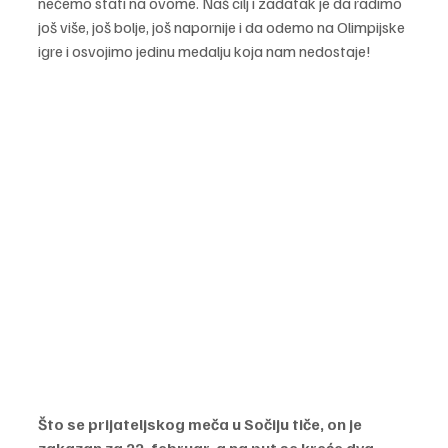
nećemo stati na ovome. Naš cilj i zadatak je da radimo 
još više, još bolje, još napornije i da odemo na Olimpijske 
igre i osvojimo jedinu medalju koja nam nedostaje!
Što se prijateljskog meča u Sočiju tiče, on je 
zakazan za 22. februar, a na put se kreće dva 