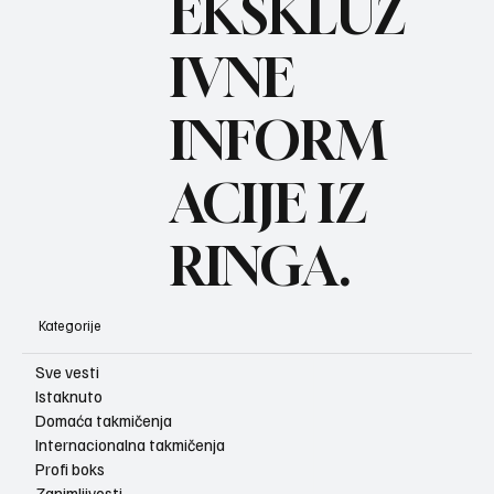
BO
EKSKLUZ
IVNE
INFORM
ACIJE IZ
RINGA.
Kategorije
Sve vesti
Istaknuto
Domaća takmičenja
Internacionalna takmičenja
Profi boks
Zanimljivosti