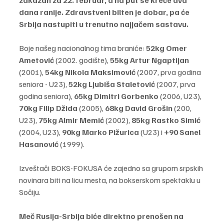
dana ranije. Zdravstveni bilten je dobar, pa će 
Srbija nastupiti u trenutno najjačem sastavu.
Boje našeg nacionalnog tima braniće: 
52kg Omer 
Ametović 
(2002. godište), 
55kg Artur Ngaptijan
(2001), 
54kg Nikola Maksimović
 (2007, prva godina 
seniora - U23), 
52kg Ljubiša Staletović
 (2007, prva 
godina seniora), 
65kg Dimitri Gorbenko
 (2006, U23),
70kg Filip Džida
 (2005), 
68kg David Grošin
 (200, 
U23), 
75kg Almir Memić 
(2002), 
85kg Rastko Simić
(2004, U23), 
90kg Marko Pižurica
 (U23) i 
+90 Sanel 
Hasanović
 (1999).
Izveštači BOKS-FOKUSA će zajedno sa grupom srpskih 
novinara biti na licu mesta, na bokserskom spektaklu u 
Sočiju.
Meč Rusija-Srbija biće direktno prenošen na 