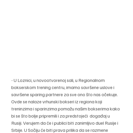
- U Loznici, u novootvorenoj sali, u Regionalnom 
bokserskom trening centru, imamo savršene uslove i 
savršene sparing partnere za sve ono što nas očekuje. 
Ovde se nalaze vrhunski bokseri iz regiona koji 
treninzima i sparinzima pomažu našim bokserima kako 
bi se što bolje pripremili i za predstojeći  događaj u 
Rusiji. Verujem da će i publici biti zanimljivo duel Rusije i 
Srbije. U Sočiju će biti prava prilika da se razmene 