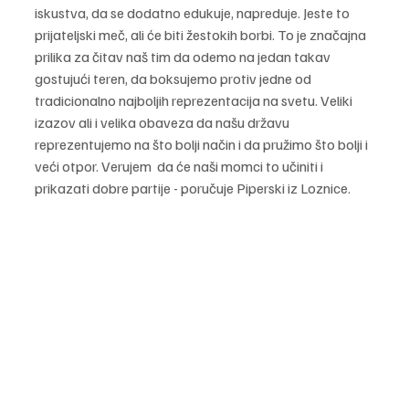
iskustva, da se dodatno edukuje, napreduje. Jeste to 
prijateljski meč, ali će biti žestokih borbi. To je značajna 
prilika za čitav naš tim da odemo na jedan takav 
gostujući teren, da boksujemo protiv jedne od 
tradicionalno najboljih reprezentacija na svetu. Veliki 
izazov ali i velika obaveza da našu državu 
reprezentujemo na što bolji način i da pružimo što bolji i 
veći otpor. Verujem  da će naši momci to učiniti i 
prikazati dobre partije - poručuje Piperski iz Loznice.