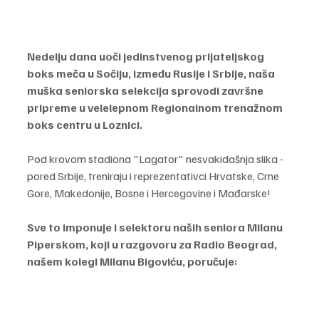
Nedelju dana uoči jedinstvenog prijateljskog 
boks meča u Sočiju, između Rusije i Srbije, naša 
muška seniorska selekcija sprovodi završne 
pripreme u velelepnom Regionalnom trenažnom 
boks centru u Loznici.
Pod krovom stadiona "Lagator" nesvakidašnja slika - 
pored Srbije, treniraju i reprezentativci Hrvatske, Crne 
Gore, Makedonije, Bosne i Hercegovine i Mađarske!
Sve to imponuje i selektoru naših seniora Milanu 
Piperskom, koji u razgovoru za Radio Beograd, 
našem kolegi Milanu Bigoviću, poručuje: