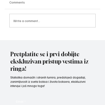
Comments
Write a comment...
ZAVRŠNI UDARAC PRIPREMA: Bokseri i
bokserke reprezentacije Srbije spremni za
izazov na Mediteranskim igrama u Tarantu
Pretplatite se i prvi dobijte
ekskluzivan pristup vestima iz
ringa!
Statistika domaćih i stranih turnira, predstojeći događaji,
zanimljivosti iz sveta boksa i života boksera, ekskluzivni
intervjui i još mnogo toga!
Email
*