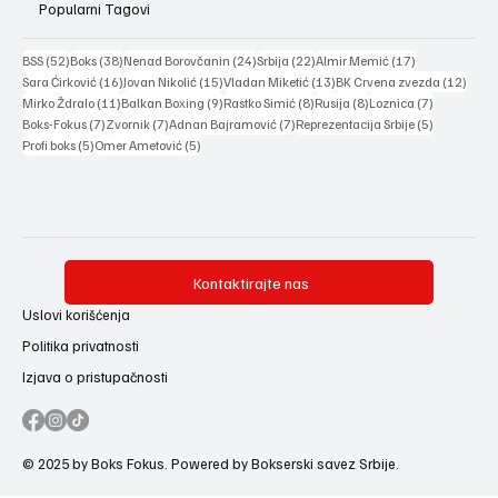
Popularni Tagovi
52 posts
38 posts
24 posts
22 posts
17 posts
BSS
(52)
Boks
(38)
Nenad Borovčanin
(24)
Srbija
(22)
Almir Memić
(17)
16 posts
15 posts
13 posts
12 po
Sara Ćirković
(16)
Jovan Nikolić
(15)
Vladan Miketić
(13)
BK Crvena zvezda
(12)
11 posts
9 posts
8 posts
8 posts
7 posts
Mirko Ždralo
(11)
Balkan Boxing
(9)
Rastko Simić
(8)
Rusija
(8)
Loznica
(7)
7 posts
7 posts
7 posts
5 posts
Boks-Fokus
(7)
Zvornik
(7)
Adnan Bajramović
(7)
Reprezentacija Srbije
(5)
5 posts
5 posts
Profi boks
(5)
Omer Ametović
(5)
Kontaktirajte nas
Uslovi korišćenja
Politika privatnosti
Izjava o pristupačnosti
© 2025 by Boks Fokus. Powered by Bokserski savez Srbije.