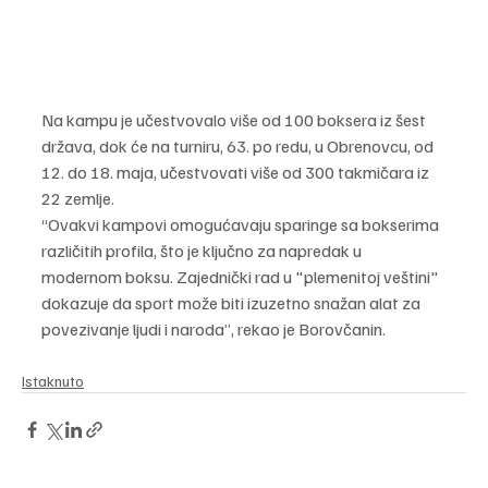
Na kampu je učestvovalo više od 100 boksera iz šest 
država, dok će na turniru, 63. po redu, u Obrenovcu, od 
12. do 18. maja, učestvovati više od 300 takmičara iz 
22 zemlje.
“Ovakvi kampovi omogućavaju sparinge sa bokserima 
različitih profila, što je ključno za napredak u 
modernom boksu. Zajednički rad u "plemenitoj veštini" 
dokazuje da sport može biti izuzetno snažan alat za 
povezivanje ljudi i naroda”, rekao je Borovčanin.
Istaknuto