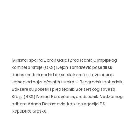
Ministar sporta Zoran Gajić i predsednik Olimpijskog 
komiteta Srbije (OKS) Dejan Tomašević posetili su 
danas međunarodni bokserski kamp u Loznici, uoči 
jednog od najznačajnijih turnira – Beogradski pobednik.
Boksere su posetili i predsednik Bokserskog saveza 
Srbije (BSS) Nenad Borovčanin, predsednik Nadzornog 
odbora Adnan Bajramović, kao i delegacija BS 
Republike Srpske.