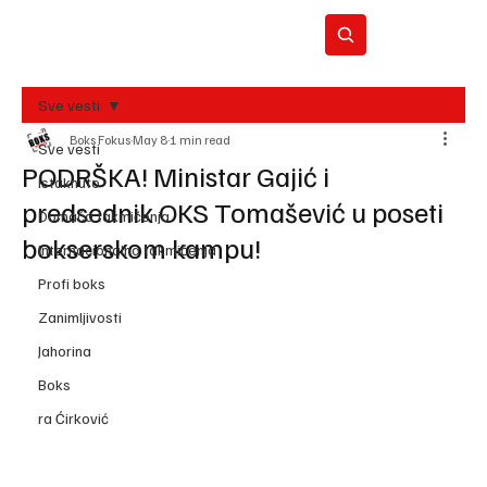
Sve vesti
Boks Fokus
May 8
1 min read
BO
Sve vesti
REC
PODRŠKA! Ministar Gajić i
Istaknuto
predsednik OKS Tomašević u poseti
Domaća takmičenja
bokserskom kampu!
Internacionalna takmičenja
Profi boks
Zanimljivosti
Jahorina
Boks
ra Ćirković