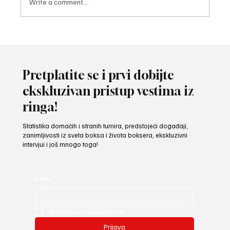
Write a comment...
BOKSER SA KNJIGOM U RUCI Sandić cilja
faks i zlato na EP u Loznici! (VIDEO)
Pretplatite se i prvi dobijte
ekskluzivan pristup vestima iz
ringa!
Statistika domaćih i stranih turnira, predstojeći događaji,
zanimljivosti iz sveta boksa i života boksera, ekskluzivni
intervjui i još mnogo toga!
Email
*
Prijavi me na newsletter.
Prijava