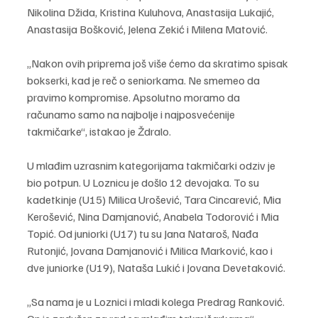
Nikolina Džida, Kristina Kuluhova, Anastasija Lukajić, 
Anastasija Bošković, Jelena Zekić i Milena Matović.
„Nakon ovih priprema još više ćemo da skratimo spisak 
bokserki, kad je reč o seniorkama. Ne smemeo da 
pravimo kompromise. Apsolutno moramo da 
računamo samo na najbolje i najposvećenije 
takmičarke“, istakao je Ždralo.
U mlađim uzrasnim kategorijama takmičarki odziv je 
bio potpun. U Loznicu je došlo 12 devojaka. To su 
kadetkinje (U15) Milica Urošević, Tara Cincarević, Mia 
Kerošević, Nina Damjanović, Anabela Todorović i Mia 
Topić. Od juniorki (U17) tu su Jana Nataroš, Nađa 
Rutonjić, Jovana Damjanović i Milica Marković, kao i 
dve juniorke (U19), Nataša Lukić i Jovana Devetaković.
„Sa nama je u Loznici i mladi kolega Predrag Ranković. 