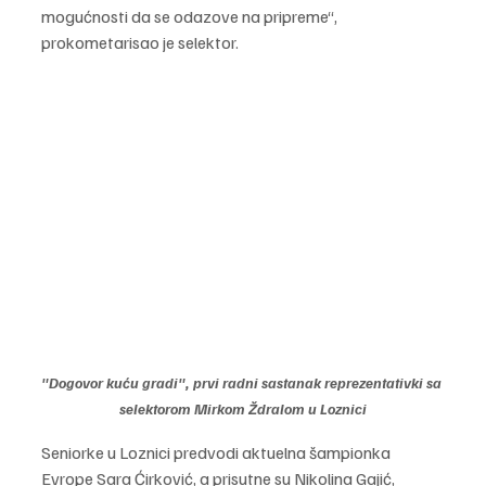
mogućnosti da se odazove na pripreme“, 
prokometarisao je selektor.
"Dogovor kuću gradi", prvi radni sastanak reprezentativki sa 
selektorom Mirkom Ždralom u Loznici
Seniorke u Loznici predvodi aktuelna šampionka 
Evrope Sara Ćirković, a prisutne su Nikolina Gajić, 