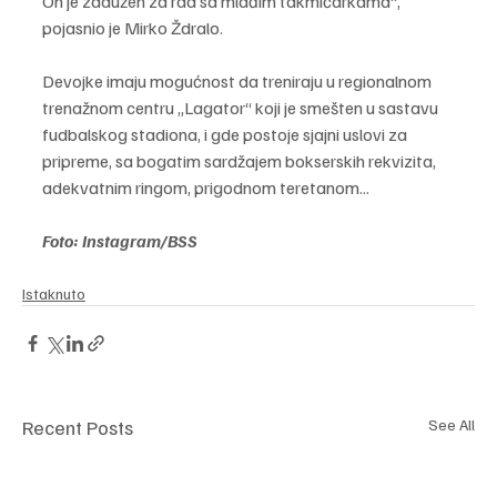
On je zadužen za rad sa mlađim takmičarkama“, 
pojasnio je Mirko Ždralo.
Devojke imaju mogućnost da treniraju u regionalnom 
trenažnom centru „Lagator“ koji je smešten u sastavu 
fudbalskog stadiona, i gde postoje sjajni uslovi za 
pripreme, sa bogatim sardžajem bokserskih rekvizita, 
adekvatnim ringom, prigodnom teretanom...
Foto: Instagram/BSS
Istaknuto
Recent Posts
See All