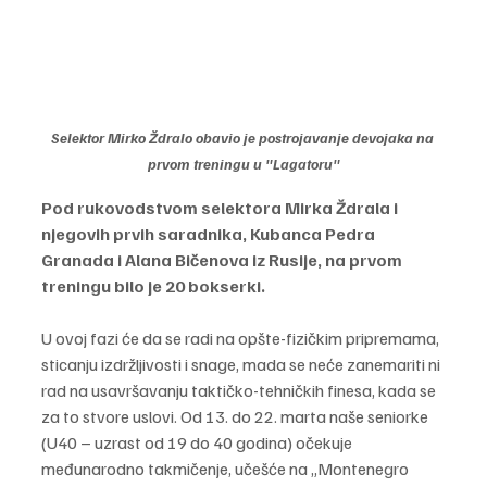
Selektor Mirko Ždralo obavio je postrojavanje devojaka na 
prvom treningu u "Lagatoru"
Pod rukovodstvom selektora Mirka Ždrala i 
njegovih prvih saradnika, Kubanca Pedra 
Granada i Alana Bičenova iz Rusije, na prvom 
treningu bilo je 20 bokserki.
U ovoj fazi će da se radi na opšte-fizičkim pripremama, 
sticanju izdržljivosti i snage, mada se neće zanemariti ni 
rad na usavršavanju taktičko-tehničkih finesa, kada se 
za to stvore uslovi. Od 13. do 22. marta naše seniorke 
(U40 – uzrast od 19 do 40 godina) očekuje 
međunarodno takmičenje, učešće na „Montenegro 