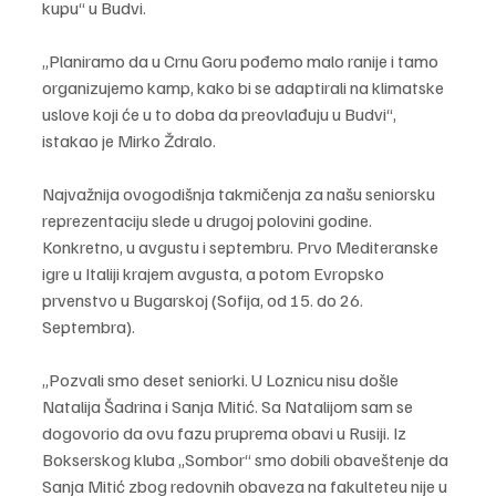
kupu“ u Budvi.
„Planiramo da u Crnu Goru pođemo malo ranije i tamo 
organizujemo kamp, kako bi se adaptirali na klimatske 
uslove koji će u to doba da preovlađuju u Budvi“, 
istakao je Mirko Ždralo.
Najvažnija ovogodišnja takmičenja za našu seniorsku 
reprezentaciju slede u drugoj polovini godine. 
Konkretno, u avgustu i septembru. Prvo Mediteranske 
igre u Italiji krajem avgusta, a potom Evropsko 
prvenstvo u Bugarskoj (Sofija, od 15. do 26. 
Septembra).
„Pozvali smo deset seniorki. U Loznicu nisu došle 
Natalija Šadrina i Sanja Mitić. Sa Natalijom sam se 
dogovorio da ovu fazu pruprema obavi u Rusiji. Iz 
Bokserskog kluba „Sombor“ smo dobili obaveštenje da 
Sanja Mitić zbog redovnih obaveza na fakulteteu nije u 