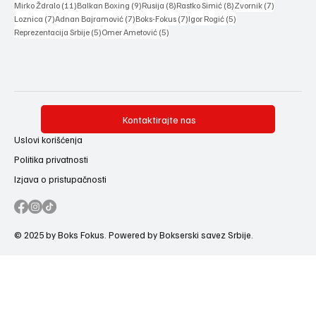
11 posts
9 posts
8 posts
8 posts
7 posts
Mirko Ždralo
(11)
Balkan Boxing
(9)
Rusija
(8)
Rastko Simić
(8)
Zvornik
(7)
7 posts
7 posts
7 posts
5 posts
Loznica
(7)
Adnan Bajramović
(7)
Boks-Fokus
(7)
Igor Rogić
(5)
5 posts
5 posts
Reprezentacija Srbije
(5)
Omer Ametović
(5)
Kontaktirajte nas
Uslovi korišćenja
Politika privatnosti
Izjava o pristupačnosti
© 2025 by Boks Fokus. Powered by Bokserski savez Srbije.