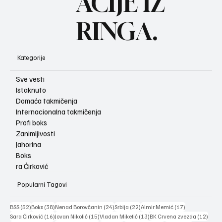
ACIJE IZ
RINGA.
Kategorije
Sve vesti
Istaknuto
Domaća takmičenja
Internacionalna takmičenja
Profi boks
Zanimljivosti
Jahorina
Boks
ra Ćirković
Popularni Tagovi
52 posts
38 posts
24 posts
22 posts
17 posts
BSS
(52)
Boks
(38)
Nenad Borovčanin
(24)
Srbija
(22)
Almir Memić
(17)
16 posts
15 posts
13 posts
12 po
Sara Ćirković
(16)
Jovan Nikolić
(15)
Vladan Miketić
(13)
BK Crvena zvezda
(12)