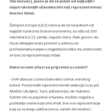
Obrenovac), jasno je da će jedan od najboljih i 
najatraktivnijih učesnika biti naš reprezentativac 
Rastko Simić.
Šampion Evrope (U23) otkriva da će na jednom od 
najjačih turnira na Starom kontinentu, sa više od 300 
takmičara iz 22 zemlje, napasti zlato. Rale govori i da 
mu je olimpijski boks prioritet u odnosu na 
profesionalnu karijeru i naglašava koliko mu znači kada 
se bori za reprezentaciju Srbije.
Kakvi su vam utisci sa priprema u Loznici?
- Ovih dana je Loznica bukvalno centar svetskog 
boksa. Pored naših reprezentativnih selekcija tu su još 
Mađari, Ukrajinci, Turci, Južnokorejci, ali i Kubanci. 
Samim tim su pripreme vrhunske, možda i najjače u 
poslednje vreme koje smo imali. Sve ove reprezentacije 
koje su tu imaju odlične borce, samim tim imamo i 