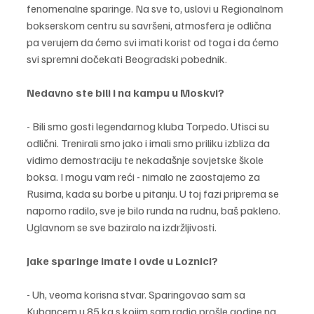
fenomenalne sparinge. Na sve to, uslovi u Regionalnom 
bokserskom centru su savršeni, atmosfera je odlična 
pa verujem da ćemo svi imati korist od toga i da ćemo 
svi spremni dočekati Beogradski pobednik.
Nedavno ste bili i na kampu u Moskvi?
- Bili smo gosti legendarnog kluba Torpedo. Utisci su 
odlični. Trenirali smo jako i imali smo priliku izbliza da 
vidimo demostraciju te nekadašnje sovjetske škole 
boksa. I mogu vam reći - nimalo ne zaostajemo za 
Rusima, kada su borbe u pitanju. U toj fazi priprema se 
naporno radilo, sve je bilo runda na rudnu, baš pakleno. 
Uglavnom se sve baziralo na izdržljivosti.
Jake sparinge imate i ovde u Loznici?
- Uh, veoma korisna stvar. Sparingovao sam sa 
Kubancem u 85 kg s kojim sam radio prošle godine na 