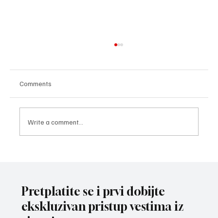
Comments
Write a comment...
ZAVRŠNI UDARAC PRIPREMA: Bokseri i
bokserke reprezentacije Srbije spremni za
izazov na Mediteranskim igrama u Tarantu
Pretplatite se i prvi dobijte
ekskluzivan pristup vestima iz