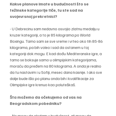
Kakve planove imate u budućnosti što se 
težinske kategorije tiče, tu ste sad na 
svojevrsnoj prekretnici?
- U Debrecinu sam nedavno osvojio zlatnu medalju u 
kruzer kategoriji, a to je 85 kilograma po World 
Boxingu. Tamo sam se sve vreme i vrteo oko tih 85-86 
kilograma, pa bih voleo i sad da ostanem u toj 
kategoriji dok mogu. E kad dođu Mediteranske igre, a 
tamo se boksuje samo u olimpijskim kategorijama, 
moraću da pređem na 80 kilograma. A onda je realno 
da tu nastavim i u Sofiji, mesec dana kasnije. I ako sve 
dalje bude išlo po planu onda bih i kvalifikacije za 
Olimpijske igre krenuo kao poluteškaš.
Šta možemo da očekujemo od vas na 
Beogradskom pobedniku?
- Ne mogu da gledam u budućnost, ali mogu da 