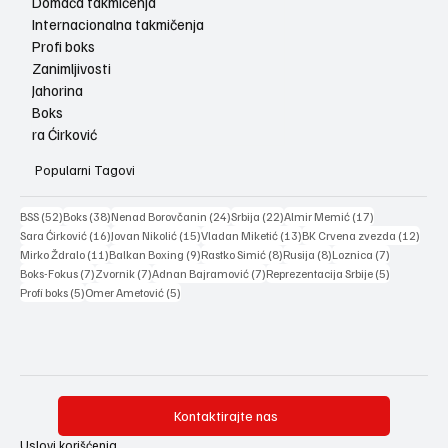
Domaća takmičenja
Internacionalna takmičenja
Profi boks
Zanimljivosti
Jahorina
Boks
ra Ćirković
Popularni Tagovi
52 posts
38 posts
24 posts
22 posts
17 posts
BSS
(52)
Boks
(38)
Nenad Borovčanin
(24)
Srbija
(22)
Almir Memić
(17)
16 posts
15 posts
13 posts
12 po
Sara Ćirković
(16)
Jovan Nikolić
(15)
Vladan Miketić
(13)
BK Crvena zvezda
(12)
11 posts
9 posts
8 posts
8 posts
7 posts
Mirko Ždralo
(11)
Balkan Boxing
(9)
Rastko Simić
(8)
Rusija
(8)
Loznica
(7)
7 posts
7 posts
7 posts
5 posts
Boks-Fokus
(7)
Zvornik
(7)
Adnan Bajramović
(7)
Reprezentacija Srbije
(5)
5 posts
5 posts
Profi boks
(5)
Omer Ametović
(5)
Kontaktirajte nas
Uslovi korišćenja