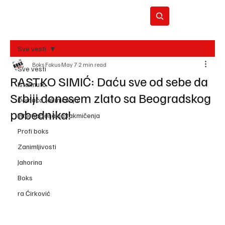
Sve vesti
Boks Fokus
May 7
2 min read
BO
Sve vesti
REC
RASTKO SIMIĆ: Daću sve od sebe da
Istaknuto
Srbiji donesem zlato sa Beogradskog
Domaća takmičenja
pobednika!
Internacionalna takmičenja
Profi boks
Zanimljivosti
Jahorina
Boks
ra Ćirković