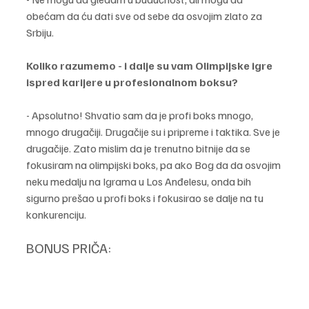
obećam da ću dati sve od sebe da osvojim zlato za 
Srbiju. 
Koliko razumemo - i dalje su vam Olimpijske igre 
ispred karijere u profesionalnom boksu?
- Apsolutno! Shvatio sam da je profi boks mnogo, 
mnogo drugačiji. Drugačije su i pripreme i taktika. Sve je 
drugačije. Zato mislim da je trenutno bitnije da se 
fokusiram na olimpijski boks, pa ako Bog da da osvojim 
neku medalju na Igrama u Los Anđelesu, onda bih 
sigurno prešao u profi boks i fokusirao se dalje na tu 
konkurenciju.
BONUS PRIČA: