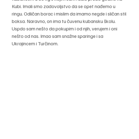
Kubi. Imali smo zadovoljstvo da se opet nađemo u 
ringu. Odličan borac i mislim da imamo negde i sličan stil 
boksa. Naravno, on ima tu čuvenu kubansku školu. 
Uspdo sam nešto da pokupim i od njih, verujem i oni 
nešto od nas. Imao sam snažne sparinge i sa 
Ukrajincem i Turčinom. 