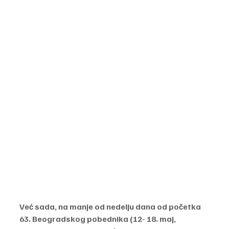
Već sada, na manje od nedelju dana od početka 
63. Beogradskog pobednika (12- 18. maj, 