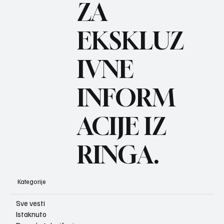
ZA
BO
REC
EKSKLUZ
IVNE
INFORM
ACIJE IZ
RINGA.
Kategorije
Sve vesti
Istaknuto