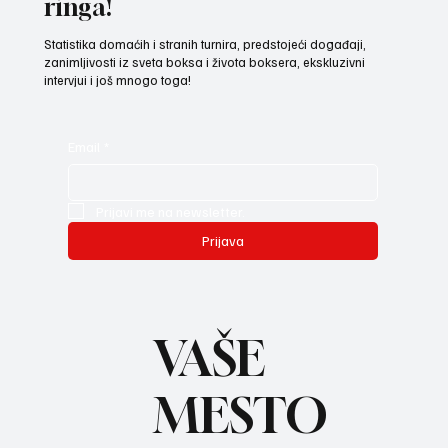
ringa!
Statistika domaćih i stranih turnira, predstojeći događaji,
zanimljivosti iz sveta boksa i života boksera, ekskluzivni
intervjui i još mnogo toga!
Email
*
Prijavi me na newsletter.
Prijava
VAŠE
MESTO