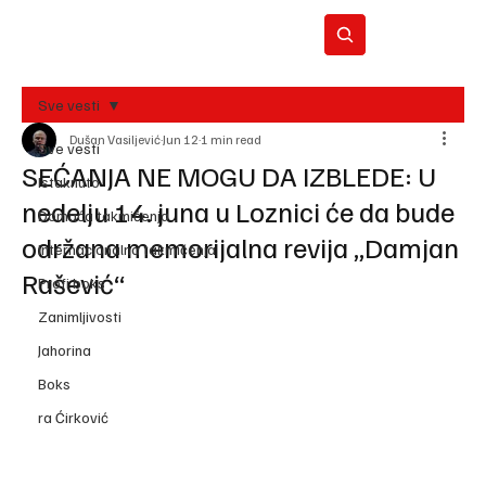
Sve vesti
Dušan Vasiljević
Jun 12
1 min read
BO
Sve vesti
REC
SEĆANJA NE MOGU DA IZBLEDE: U
Istaknuto
nedelju 14. juna u Loznici će da bude
Domaća takmičenja
održana memorijalna revija „Damjan
Internacionalna takmičenja
Rašević“
Profi boks
Zanimljivosti
Jahorina
Boks
ra Ćirković