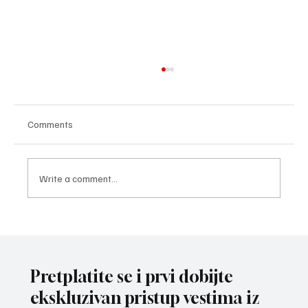
Comments
Write a comment...
POVREDA NA SPARINGU: Reprezentativac
omladinske selekcije Srbije Veljko Ristić
polomio šaku
Pretplatite se i prvi dobijte
ekskluzivan pristup vestima iz