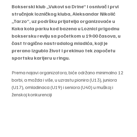
Bokserski klub „Vukovi sa Drine“ i osnivač i prvi 
stručnjak lozničkog kluba, Aleksandar Nikolić 
„Tarzo“, uz podršku prijatelja organizovaće u 
Koka kola parku kod bazena u Loznici prigodnu 
boksersku reviju sa početkom u 19:00 časova, u 
čast tragično nastradalog mladića, koji je 
prerano izgubio život i prekinuo tek započetu 
sportsku karijeru u ringu.
Prema najavi organizatora, biće održano minimalno 12 
borbi, a možda i više, u uzrastu pionira (U13), juniora 
(U17), omladinaca (U19) i seniora (U40) u muškoj i 
ženskoj konkurenciji