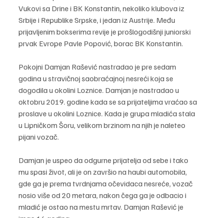
Vukovi sa Drine i BK Konstantin, nekoliko klubova iz 
Srbije i Republike Srpske, i jedan iz Austrije. Među 
prijavljenim bokserima revije je prošlogodišnji juniorski 
prvak Evrope Pavle Popović, borac BK Konstantin.
Pokojni Damjan Rašević nastradao je pre sedam 
godina u stravičnoj saobraćajnoj nesreći koja se 
dogodila u okolini Loznice. Damjan je nastradao u 
oktobru 2019. godine kada se sa prijateljima vraćao sa 
proslave u okolini Loznice. Kada je grupa mladića stala 
u Lipničkom Šoru, velikom brzinom na njih je naleteo 
pijani vozač.
Damjan je uspeo da odgurne prijatelja od sebe i tako 
mu spasi život, ali je on završio na haubi automobila, 
gde ga je prema tvrdnjama očevidaca nesreće, vozač 
nosio više od 20 metara, nakon čega ga je odbacio i 
mladić je ostao na mestu mrtav. Damjan Rašević je 