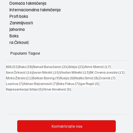
Domaća takmičenja
Internacionalna takmičenja
Profi boks
Zanimljivosti
Jahorina
Boks
ra Ćirković
Popularni Tagovi
52 posts
38 posts
24 posts
22 posts
17 posts
BSS
(52)
Boks
(38)
Nenad Borovčanin
(24)
Srbija
(22)
Almir Memić
(17)
16 posts
15 posts
13 posts
12 po
Sara Ćirković
(16)
Jovan Nikolić
(15)
Vladan Miketić
(13)
BK Crvena zvezda
(12)
11 posts
9 posts
8 posts
8 posts
7 posts
Mirko Ždralo
(11)
Balkan Boxing
(9)
Rusija
(8)
Rastko Simić
(8)
Zvornik
(7)
7 posts
7 posts
7 posts
5 posts
Loznica
(7)
Adnan Bajramović
(7)
Boks-Fokus
(7)
Igor Rogić
(5)
5 posts
5 posts
Reprezentacija Srbije
(5)
Omer Ametović
(5)
Kontaktirajte nas