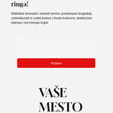
ringa!
Statistika domaćih i stranih turnira, predstojeći događaji,
zanimljivosti iz sveta boksa i života boksera, ekskluzivni
intervjui i još mnogo toga!
Email
*
Prijavi me na newsletter.
Prijava
VAŠE
MESTO