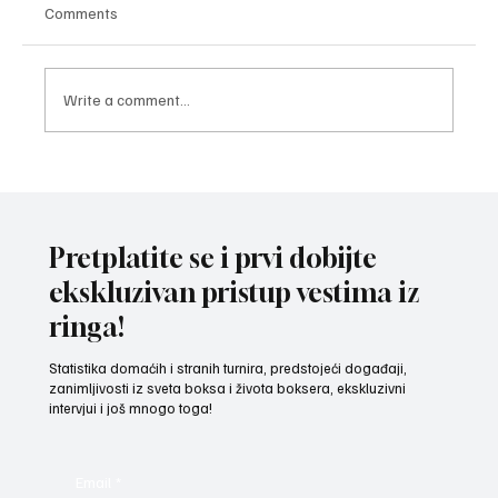
Comments
Write a comment...
ZAVRŠNI UDARAC PRIPREMA: Bokseri i
bokserke reprezentacije Srbije spremni za
izazov na Mediteranskim igrama u Tarantu
Pretplatite se i prvi dobijte
ekskluzivan pristup vestima iz
ringa!
Statistika domaćih i stranih turnira, predstojeći događaji,
zanimljivosti iz sveta boksa i života boksera, ekskluzivni
intervjui i još mnogo toga!
Email
*