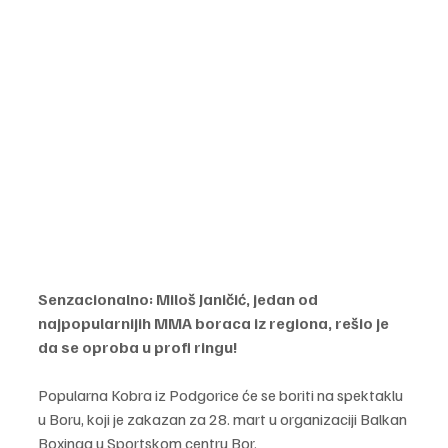
Senzacionalno: Miloš Janičić, jedan od 
najpopularnijih MMA boraca iz regiona, rešio je 
da se oproba u profi ringu!
Popularna Kobra iz Podgorice će se boriti na spektaklu 
u Boru, koji je zakazan za 28. mart u organizaciji Balkan 
Boxinga u Sportskom centru Bor.