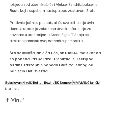
Još jedan od učesnika biće i Aleksej Šendrik, bokser iz 
Rusije koji s uspehom nastupa pod zastavom Srbije.
Protivnici još nisu poznati, ali će sve biti jasnije ovih 
dana. U utorak je zakazana prva konferencija za 
novinare u prostorijama Arena Fight TV koja će 
direktno prenositi ovaj domaći superspektakl.
Što se Miloša Janičića tiče, on u MMA ima skor od 
19 pobeda i tri poraza. Trenutno je u seriji od 
osam uzastopnih pobeda i važi za jednog od 
najvećih FNC zvezda.
Boks
Jovan Nikolić
Balkan Boxing
BK Sombor
MMA
Miloš Janičić
Istaknuto