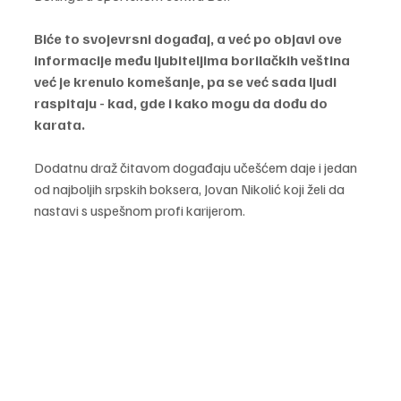
Biće to svojevrsni događaj, a već po objavi ove 
informacije među ljubiteljima borilačkih veština 
već je krenulo komešanje, pa se već sada ljudi 
raspitaju - kad, gde i kako mogu da dođu do 
karata.
Dodatnu draž čitavom događaju učešćem daje i jedan 
od najboljih srpskih boksera, Jovan Nikolić koji želi da 
nastavi s uspešnom profi karijerom. 