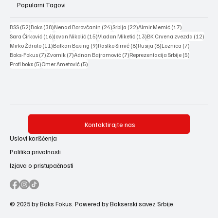
Popularni Tagovi
52 posts
38 posts
24 posts
22 posts
17 posts
BSS
(52)
Boks
(38)
Nenad Borovčanin
(24)
Srbija
(22)
Almir Memić
(17)
16 posts
15 posts
13 posts
12 po
Sara Ćirković
(16)
Jovan Nikolić
(15)
Vladan Miketić
(13)
BK Crvena zvezda
(12)
11 posts
9 posts
8 posts
8 posts
7 posts
Mirko Ždralo
(11)
Balkan Boxing
(9)
Rastko Simić
(8)
Rusija
(8)
Loznica
(7)
7 posts
7 posts
7 posts
5 posts
Boks-Fokus
(7)
Zvornik
(7)
Adnan Bajramović
(7)
Reprezentacija Srbije
(5)
5 posts
5 posts
Profi boks
(5)
Omer Ametović
(5)
Kontaktirajte nas
Uslovi korišćenja
Politika privatnosti
Izjava o pristupačnosti
© 2025 by Boks Fokus. Powered by Bokserski savez Srbije.