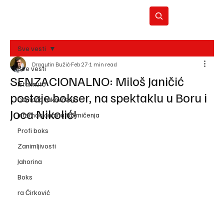
Sve vesti
Dragutin Bužić
Feb 27
1 min read
BO
Sve vesti
REC
SENZACIONALNO: Miloš Janičić
Istaknuto
postaje bokser, na spektaklu u Boru i
Domaća takmičenja
Joca Nikolić!
Internacionalna takmičenja
Profi boks
Zanimljivosti
Jahorina
Boks
ra Ćirković