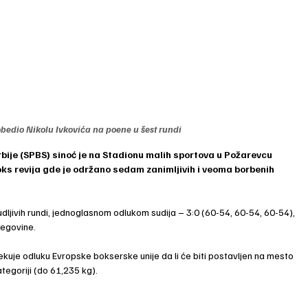
bedio Nikolu Ivkovića na poene u šest rundi
bije (SPBS) sinoć je na Stadionu malih sportova u Požarevcu 
oks revija gde je održano sedam zanimljivih i veoma borbenih 
budljivih rundi, jednoglasnom odlukom sudija – 3:0 (60-54, 60-54, 60-54), 
cegovine.
uje odluku Evropske bokserske unije da li će biti postavljen na mesto 
ategoriji (do 61,235 kg).