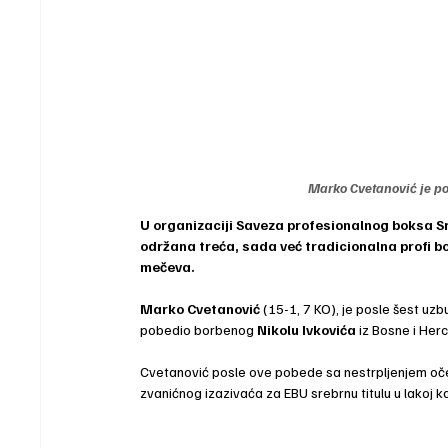
Marko Cvetanović je po
U organizaciji Saveza profesionalnog boksa Sr
održana treća, sada već tradicionalna profi b
mečeva.
Marko Cvetanović
 (15-1, 7 KO), je posle šest uz
pobedio borbenog 
Nikolu Ivkovića
 iz Bosne i Her
Cvetanović posle ove pobede sa nestrpljenjem oček
zvanićnog izazivaća za EBU srebrnu titulu u lakoj k