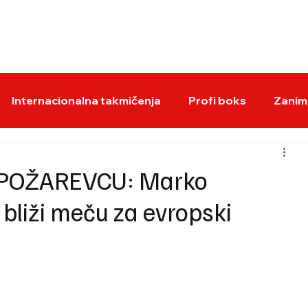
BOKS VESTI
KS
Internacionalna takmičenja
Profi boks
Zaniml
 POŽAREVCU: Marko
bliži meču za evropski