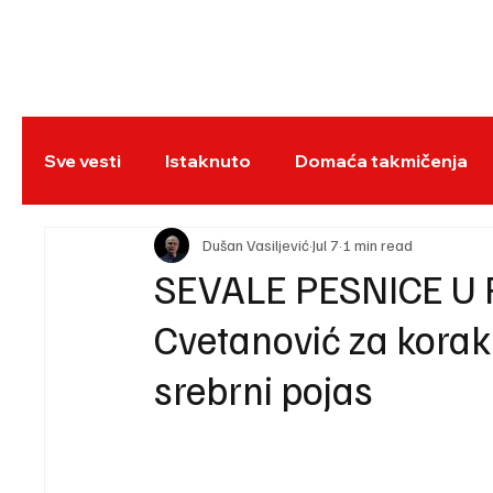
NASLOVNA
BO
Sve vesti
Istaknuto
Domaća takmičenja
REC
Dušan Vasiljević
Jul 7
1 min read
SEVALE PESNICE U
Cvetanović za korak 
srebrni pojas