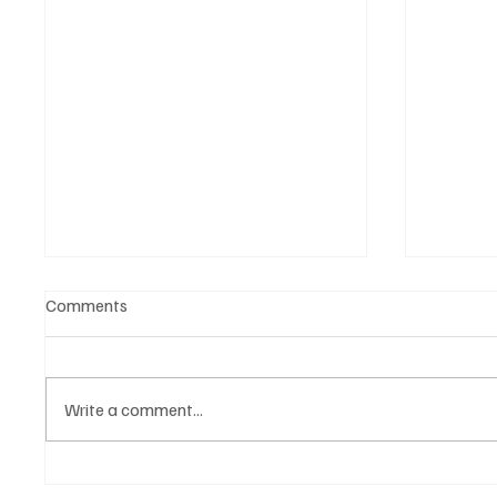
Comments
Write a comment...
NOVI SPEKLTAKL U LOŽIONICI:
POZNAT