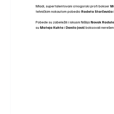
Mladi, supertalentovani crnogorski profi bokser 
Ma
tehničkim nokautom pobedio
 Radeta Starčevića
Pobede su zabeležili i iskusni Nišlija 
Novak Radulo
su 
Mateja Kuhta
 i 
Danilo Jović
 boksovali nerešen