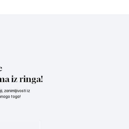
NICI: Veljko Ražnatović
PREPLAVILI BOKSERSKI
Rozmena Brita iz
POKLONICI: Ersan Gurdij
le
izmamio salve aplauza 
ovacije navijača
e
ma iz ringa!
, zanimljivosti iz
 mnogo toga!