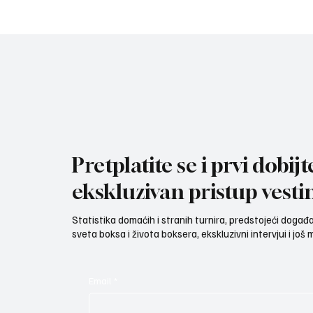
Leo Cvitanović će da boksuje
U LOŽIO
protiv Kolumbijca koji se borio
protiv 
s Almirom Memićem
Venecu
Pretplatite se i prvi dobijt
ekskluzivan pristup vesti
Statistika domaćih i stranih turnira, predstojeći događaji
sveta boksa i života boksera, ekskluzivni intervjui i još
Email
*