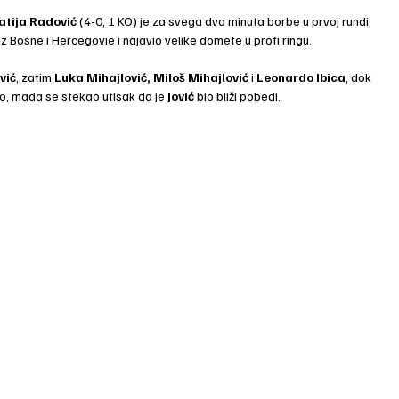
tija Radović
 (4-0, 1 KO) je za svega dva minuta borbe u prvoj rundi, 
 iz Bosne i Hercegovie i najavio velike domete u profi ringu.
vić
, zatim 
Luka Mihajlović, Miloš Mihajlović
 i
 Leonardo Ibica
, dok 
o, mada se stekao utisak da je
 Jović
 bio bliži pobedi.