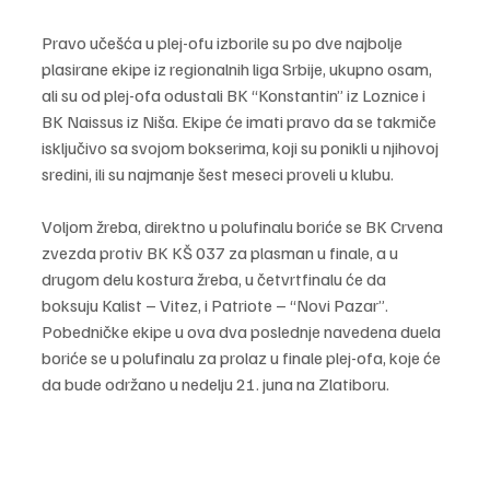
Pravo učešća u plej-ofu izborile su po dve najbolje 
plasirane ekipe iz regionalnih liga Srbije, ukupno osam, 
ali su od plej-ofa odustali BK “Konstantin” iz Loznice i 
BK Naissus iz Niša. Ekipe će imati pravo da se takmiče 
isključivo sa svojom bokserima, koji su ponikli u njihovoj 
sredini, ili su najmanje šest meseci proveli u klubu.
Voljom žreba, direktno u polufinalu boriće se BK Crvena 
zvezda protiv BK KŠ 037 za plasman u finale, a u 
drugom delu kostura žreba, u četvrtfinalu će da 
boksuju Kalist – Vitez, i Patriote – “Novi Pazar”. 
Pobedničke ekipe u ova dva poslednje navedena duela 
boriće se u polufinalu za prolaz u finale plej-ofa, koje će 
da bude održano u nedelju 21. juna na Zlatiboru.