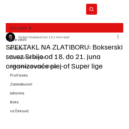
Sve vesti
Dušan Vasiljević
Jun 16
1 min read
BO
Sve vesti
REC
SPEKTAKL NA ZLATIBORU: Bokserski
Istaknuto
savez Srbije od 18. do 21. juna
Domaća takmičenja
organizovaće plej-of Super lige
Internacionalna takmičenja
Profi boks
Zanimljivosti
Jahorina
Boks
ra Ćirković