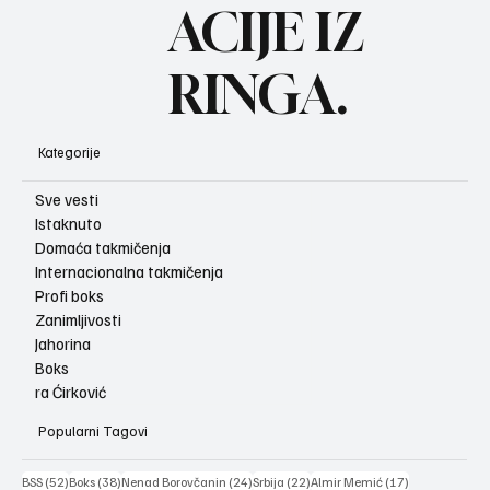
ACIJE IZ
RINGA.
Kategorije
Sve vesti
Istaknuto
Domaća takmičenja
Internacionalna takmičenja
Profi boks
Zanimljivosti
Jahorina
Boks
ra Ćirković
Popularni Tagovi
52 posts
38 posts
24 posts
22 posts
17 posts
BSS
(52)
Boks
(38)
Nenad Borovčanin
(24)
Srbija
(22)
Almir Memić
(17)