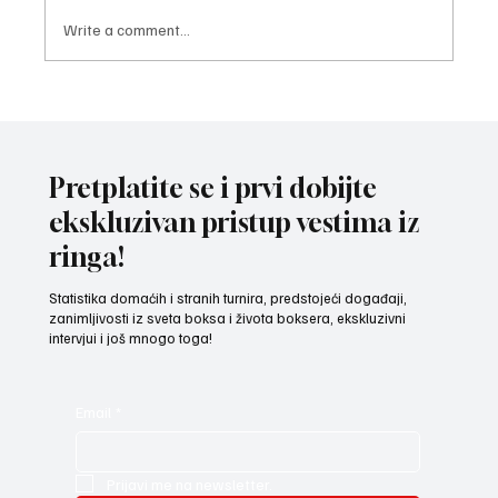
Write a comment...
ODRŽAN BOKSERSKI FORUM Za još jaču
Srbiju - kroz regione u nove pobede!
Pretplatite se i prvi dobijte
ekskluzivan pristup vestima iz
ringa!
Statistika domaćih i stranih turnira, predstojeći događaji,
zanimljivosti iz sveta boksa i života boksera, ekskluzivni
intervjui i još mnogo toga!
Email
*
Prijavi me na newsletter.