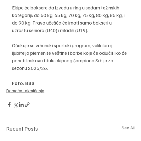
Ekipe će boksere da izvedu u ring u sedam težinskih 
kategoriji: do 60 kg, 65 kg, 70 kg, 75 kg, 80 kg, 85 kg, i 
do 90 kg. Pravo učešća će imati samo bokseri u 
uzrastu seniora (U40) i mladih (U19).
Očekuje se vrhunski sportski program, veliki broj 
ljubitelja plemenite veštine i borbe koje će odlučiti ko će 
poneti laskavu titulu ekipnog šampiona Srbije za 
sezonu 2025/26.
Foto: BSS
Domaća takmičenja
Recent Posts
See All