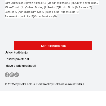
16 posts
15 posts
13 posts
12 po
Sara Ćirković
(16)
Jovan Nikolić
(15)
Vladan Miketić
(13)
BK Crvena zvezda
(12)
11 posts
9 posts
8 posts
8 posts
7 posts
Mirko Ždralo
(11)
Balkan Boxing
(9)
Rusija
(8)
Rastko Simić
(8)
Zvornik
(7)
7 posts
7 posts
7 posts
5 posts
Loznica
(7)
Adnan Bajramović
(7)
Boks-Fokus
(7)
Igor Rogić
(5)
5 posts
5 posts
Reprezentacija Srbije
(5)
Omer Ametović
(5)
Kontaktirajte nas
Uslovi korišćenja
Politika privatnosti
Izjava o pristupačnosti
© 2025 by Boks Fokus. Powered by Bokserski savez Srbije.