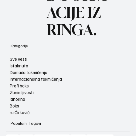
ACIJE IZ
RINGA.
Kategorije
Sve vesti
Istaknuto
Domaća takmičenja
Internacionalna takmičenja
Profi boks
Zanimljivosti
Jahorina
Boks
ra Ćirković
Popularni Tagovi