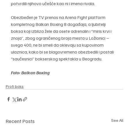
potvrdili njihovo učešće kao ni i imena rivala.
Obezbeđen je TV prenos na Arena Fight platform 
kompletnog Balkan Boxing 8 događaja, a ljubitelji 
boksa koji izbliza žele da osete adrenalin i “miris krvi i 
znoja”, zbog ograničenog broja mesta u Ložionici – 
svega 400, ne bi smeli da oklevaju sa kupovinom 
ulaznica, kako bi se blagovremeno obezbedili i postali 
“saučesnici” bokserskog spektakla u Beogradu.
Foto: Balkan Boxing
Profi boks
Recent Posts
See All