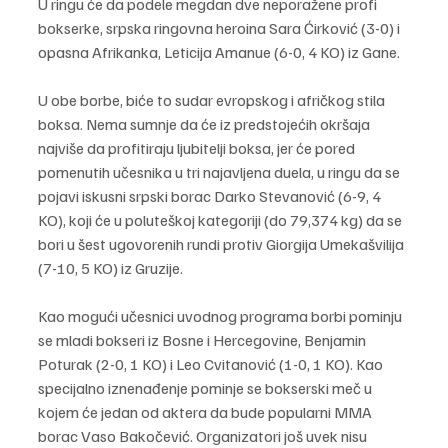
U ringu će da podele megdan dve neporažene profi 
bokserke, srpska ringovna heroina Sara Ćirković (3-0) i 
opasna Afrikanka, Leticija Amanue (6-0, 4 KO) iz Gane.
U obe borbe, biće to sudar evropskog i afričkog stila 
boksa. Nema sumnje da će iz predstojećih okršaja 
najviše da profitiraju ljubitelji boksa, jer će pored 
pomenutih učesnika u tri najavljena duela, u ringu da se 
pojavi iskusni srpski borac Darko Stevanović (6-9, 4 
KO), koji će u poluteškoj kategoriji (do 79,374 kg) da se 
bori u šest ugovorenih rundi protiv Giorgija Umekašvilija 
(7-10, 5 KO) iz Gruzije.
Kao mogući učesnici uvodnog programa borbi pominju 
se mladi bokseri iz Bosne i Hercegovine, Benjamin 
Poturak (2-0, 1 KO) i Leo Cvitanović (1-0, 1 KO). Kao 
specijalno iznenađenje pominje se bokserski meč u 
kojem će jedan od aktera da bude popularni MMA 
borac Vaso Bakočević. Organizatori još uvek nisu 