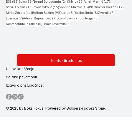
52 posts
38 posts
24 posts
22 posts
17 posts
BSS
(52)
Boks
(38)
Nenad Borovčanin
(24)
Srbija
(22)
Almir Memić
(17)
16 posts
15 posts
13 posts
12 po
Sara Ćirković
(16)
Jovan Nikolić
(15)
Vladan Miketić
(13)
BK Crvena zvezda
(12)
11 posts
9 posts
8 posts
8 posts
7 posts
Mirko Ždralo
(11)
Balkan Boxing
(9)
Rusija
(8)
Rastko Simić
(8)
Zvornik
(7)
7 posts
7 posts
7 posts
5 posts
Loznica
(7)
Adnan Bajramović
(7)
Boks-Fokus
(7)
Igor Rogić
(5)
5 posts
5 posts
Reprezentacija Srbije
(5)
Omer Ametović
(5)
Kontaktirajte nas
Uslovi korišćenja
Politika privatnosti
Izjava o pristupačnosti
© 2025 by Boks Fokus. Powered by Bokserski savez Srbije.