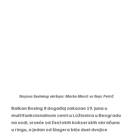
Najava žestokog okršaja: Marko Marić vs Nejc Petrič
Balkan Boxing 8 događaj zakazan 19. juna u 
multifunkcionalnom centru Ložionica u Beogradu 
na vodi, vrveće od žestokih bokserskih obračuna 
u ringu, a jedan od šlagera biće duel dvojice 