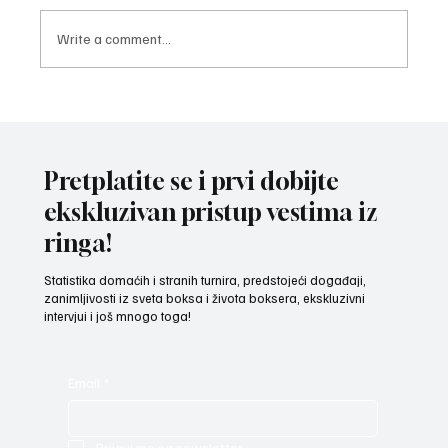
Write a comment...
GRADSKI TRG U TUTINU PREPLAVILI
BOKSERSKI POKLONICI: Ersan Gurdijeljac
izmamio salve aplauza i ovacije navijača
Pretplatite se i prvi dobijte
ekskluzivan pristup vestima iz
ringa!
Statistika domaćih i stranih turnira, predstojeći događaji,
zanimljivosti iz sveta boksa i života boksera, ekskluzivni
intervjui i još mnogo toga!
Email
*
Prijavi me na newsletter.