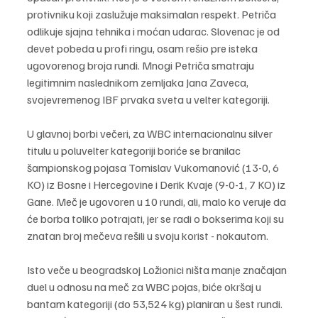
protivniku koji zaslužuje maksimalan respekt. Petriča 
odlikuje sjajna tehnika i moćan udarac. Slovenac je od 
devet pobeda u profi ringu, osam rešio pre isteka 
ugovorenog broja rundi. Mnogi Petriča smatraju 
legitimnim naslednikom zemljaka Jana Zaveca, 
svojevremenog IBF prvaka sveta u velter kategoriji.
U glavnoj borbi večeri, za WBC internacionalnu silver 
titulu u poluvelter kategoriji boriće se branilac 
šampionskog pojasa Tomislav Vukomanović (13-0, 6 
KO) iz Bosne i Hercegovine i Derik Kvaje (9-0-1, 7 KO) iz 
Gane. Meč je ugovoren u 10 rundi, ali, malo ko veruje da 
će borba toliko potrajati, jer se radi o bokserima koji su 
znatan broj mečeva rešili u svoju korist - nokautom.
Isto veče u beogradskoj Ložionici ništa manje značajan 
duel u odnosu na meč za WBC pojas, biće okršaj u 
bantam kategoriji (do 53,524 kg) planiran u šest rundi. 