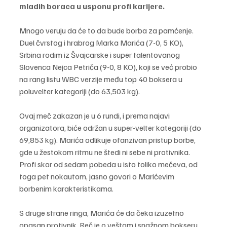
mladih boraca u usponu profi karijere.
Mnogo veruju da će to da bude borba za pamćenje. 
Duel čvrstog i hrabrog Marka Marića (7-0, 5 KO), 
Srbina rodim iz Švajcarske i super talentovanog 
Slovenca Nejca Petriča (9-0, 8 KO), koji se već probio 
na rang listu WBC verzije među top 40 boksera u 
poluvelter kategoriji (do 63,503 kg).
Ovaj meč zakazan je u 6 rundi, i prema najavi 
organizatora, biće održan u super-velter kategoriji (do 
69,853 kg). Marića odlikuje ofanzivan pristup borbe, 
gde u žestokom ritmu ne štedi ni sebe ni protivnika. 
Profi skor od sedam pobeda u isto toliko mečeva, od 
toga pet nokautom, jasno govori o Marićevim 
borbenim karakteristikama.
S druge strane ringa, Marića će da čeka izuzetno 
opasan protivnik. Reč je o veštom i snažnom bokseru, 