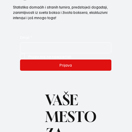
Statistika domaćih i stranih turnira, predstojeći događaji,
zanimljivosti iz sveta boksa i života boksera, ekskluzivni
intervjui i još mnogo toga!
Email
*
Prijavi me na newsletter.
Prijava
VAŠE
MESTO