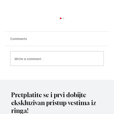
Comments
Write a comment...
POVREDA NA SPARINGU: Reprezentativac
omladinske selekcije Srbije Veljko Ristić
polomio šaku
Pretplatite se i prvi dobijte
ekskluzivan pristup vestima iz
ringa!