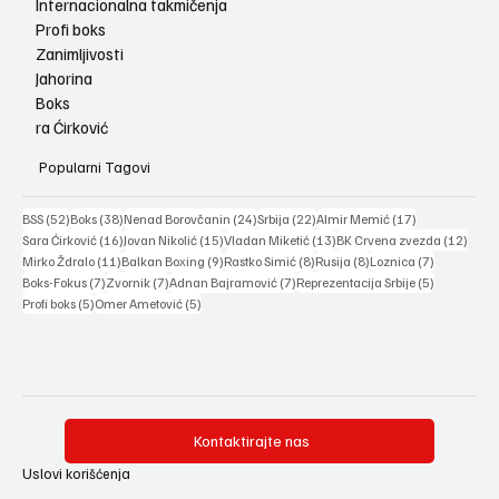
Internacionalna takmičenja
Profi boks
Zanimljivosti
Jahorina
Boks
ra Ćirković
Popularni Tagovi
52 posts
38 posts
24 posts
22 posts
17 posts
BSS
(52)
Boks
(38)
Nenad Borovčanin
(24)
Srbija
(22)
Almir Memić
(17)
16 posts
15 posts
13 posts
12 po
Sara Ćirković
(16)
Jovan Nikolić
(15)
Vladan Miketić
(13)
BK Crvena zvezda
(12)
11 posts
9 posts
8 posts
8 posts
7 posts
Mirko Ždralo
(11)
Balkan Boxing
(9)
Rastko Simić
(8)
Rusija
(8)
Loznica
(7)
7 posts
7 posts
7 posts
5 posts
Boks-Fokus
(7)
Zvornik
(7)
Adnan Bajramović
(7)
Reprezentacija Srbije
(5)
5 posts
5 posts
Profi boks
(5)
Omer Ametović
(5)
Kontaktirajte nas
Uslovi korišćenja