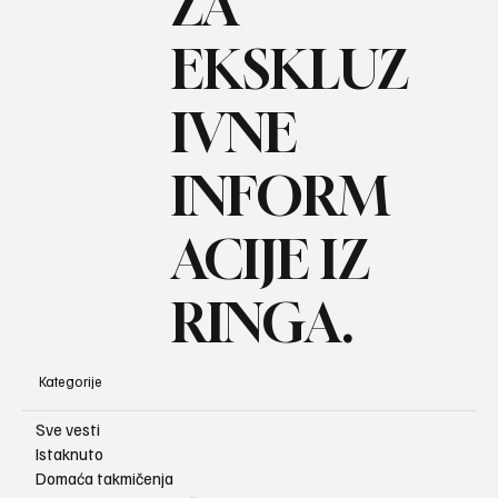
ZA
BO
REC
EKSKLUZ
IVNE
INFORM
ACIJE IZ
RINGA.
Kategorije
Sve vesti
Istaknuto
Domaća takmičenja