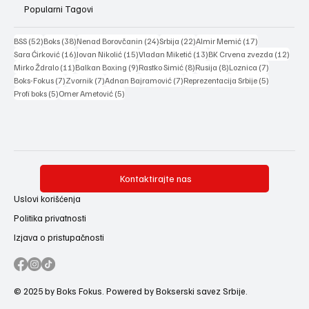
Popularni Tagovi
52 posts
38 posts
24 posts
22 posts
17 posts
BSS
(52)
Boks
(38)
Nenad Borovčanin
(24)
Srbija
(22)
Almir Memić
(17)
16 posts
15 posts
13 posts
12 po
Sara Ćirković
(16)
Jovan Nikolić
(15)
Vladan Miketić
(13)
BK Crvena zvezda
(12)
11 posts
9 posts
8 posts
8 posts
7 posts
Mirko Ždralo
(11)
Balkan Boxing
(9)
Rastko Simić
(8)
Rusija
(8)
Loznica
(7)
7 posts
7 posts
7 posts
5 posts
Boks-Fokus
(7)
Zvornik
(7)
Adnan Bajramović
(7)
Reprezentacija Srbije
(5)
5 posts
5 posts
Profi boks
(5)
Omer Ametović
(5)
Kontaktirajte nas
Uslovi korišćenja
Politika privatnosti
Izjava o pristupačnosti
© 2025 by Boks Fokus. Powered by Bokserski savez Srbije.