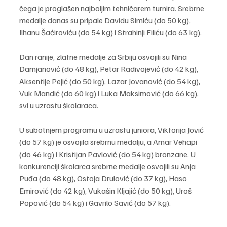
čega je proglašen najboljim tehničarem turnira. Srebrne 
medalje danas su pripale Davidu Simiću (do 50 kg), 
Ilhanu Šaćiroviću (do 54 kg) i Strahinji Filiću (do 63 kg). 
Dan ranije, zlatne medalje za Srbiju osvojili su Nina 
Damjanović (do 48 kg), Petar Radivojević (do 42 kg), 
Aksentije Pejić (do 50 kg), Lazar Jovanović (do 54 kg), 
Vuk Mandić (do 60 kg) i Luka Maksimović (do 66 kg), 
svi u uzrastu školaraca.
U subotnjem programu u uzrastu juniora, Viktorija Jović 
(do 57 kg) je osvojila srebrnu medalju, a Amar Vehapi 
(do 46 kg) i Kristijan Pavlović (do 54 kg) bronzane. U 
konkurenciji školarca srebrne medalje osvojili su Anja 
Puđa (do 48 kg), Ostoja Drulović (do 37 kg), Haso 
Emirović (do 42 kg), Vukašin Kljajić (do 50 kg), Uroš 
Popović (do 54 kg) i Gavrilo Savić (do 57 kg).