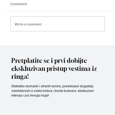
Comments
Write a comment...
TROFEJ U RUKAMA LOZNIČANINA: Pavle
Popović najbolji bokser 44. „Vojvođanske
omladinske zlatne rukavice“
Pretplatite se i prvi dobijte
ekskluzivan pristup vestima iz
ringa!
Statistika domaćih i stranih turnira, predstojeći događaji,
zanimljivosti iz sveta boksa i života boksera, ekskluzivni
intervjui i još mnogo toga!
Email
*