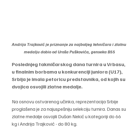
Andrija Trajković je priznanje za najboljeg tehničara i zlatnu 
medalju dobio od Uroša Puškovića, genseka BSS
Poslednjeg takmičarskog dana turnira u Vrbasu, 
u finalnim borbama u konkurenciji juniora (U17), 
Srbija je imala petoricu predstavnika, od kojih su 
dvojica osvojili zlatne medalje.
Na osnovu ostvarenog učinka, reprezentacija Srbije 
proglašena je za najuspešniju selekciju turnira. Danas su 
zlatne medalje osvojili Dušan Nekić u kategoriji do 66 
kg i Andrija Trajković - do 80 kg.