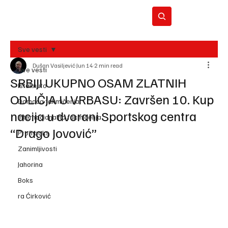
Sve vesti
Dušan Vasiljević
Jun 14
2 min read
BO
Sve vesti
REC
SRBIJI UKUPNO OSAM ZLATNIH
Istaknuto
ODLIČJA U VRBASU: Završen 10. Kup
Domaća takmičenja
nacija u dvorani Sportskog centra
Internacionalna takmičenja
“Drago Jovović”
Profi boks
Zanimljivosti
Jahorina
Boks
ra Ćirković