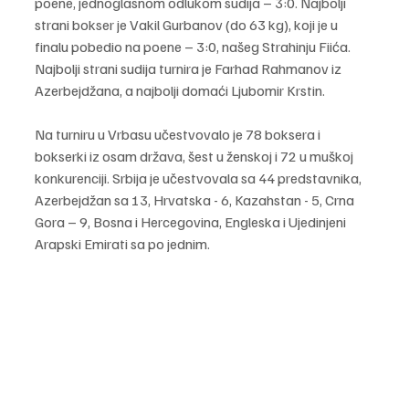
poene, jednoglasnom odlukom sudija – 3:0. Najbolji 
strani bokser je Vakil Gurbanov (do 63 kg), koji je u 
finalu pobedio na poene – 3:0, našeg Strahinju Fiića. 
Najbolji strani sudija turnira je Farhad Rahmanov iz 
Azerbejdžana, a najbolji domaći Ljubomir Krstin.
Na turniru u Vrbasu učestvovalo je 78 boksera i 
bokserki iz osam država, šest u ženskoj i 72 u muškoj 
konkurenciji. Srbija je učestvovala sa 44 predstavnika, 
Azerbejdžan sa 13, Hrvatska - 6, Kazahstan - 5, Crna 
Gora – 9, Bosna i Hercegovina, Engleska i Ujedinjeni 
Arapski Emirati sa po jednim.