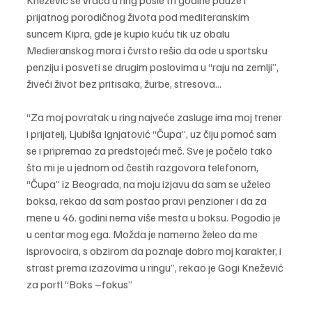
Knežević se vraća u ring posle tri godine pauze i 
prijatnog porodičnog života pod mediteranskim 
suncem Kipra, gde je kupio kuću tik uz obalu 
Medieranskog mora i čvrsto rešio da ode u sportsku 
penziju i posveti se drugim poslovima u “raju na zemlji”, 
živeći život bez pritisaka, žurbe, stresova...
“Za moj povratak u ring najveće zasluge ima moj trener 
i prijatelj, Ljubiša Ignjatović “Čupa”, uz čiju pomoć sam 
se i pripremao za predstojeći meč. Sve je počelo tako 
što mi je u jednom od čestih razgovora telefonom, 
“Čupa” iz Beograda, na moju izjavu da sam se uželeo 
boksa, rekao da sam postao pravi penzioner i da za 
mene u 46. godini nema više mesta u boksu. Pogodio je 
u centar mog ega. Možda je namerno želeo da me 
isprovocira, s obzirom da poznaje dobro moj karakter, i 
strast prema izazovima u ringu”, rekao je Gogi Knežević 
za portl “Boks –fokus”