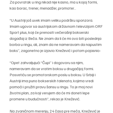
Za povratak u ring nikad nije kasno, ma u kojoj formi, 
kao borac, trener, menadžer, promoter…
“U Austriji još uvek imam veliku podršku sponzora. 
Imam ugovor sa austrijskom državnom televizijom ORF 
Sport plus, koji će prenositi večerašnji bokserski 
događaj iz Beča. Ne znam da li će mi ovo biti poslednja 
borba u ringu, ali, znam da ne nameravam da napustim 
boks”, zagonetno je izjavio Knežević i potom pojasnio:
“Opet zahvaljujući “Čupi” i dogovoru sa njim, 
nameravam da se vratim boksu u drugačijoj formi. 
Posvetiću se promotorskom poslu u boksu. U Srbiji i 
Austriji ima puno bokserskih talenata, kojima vredi 
pomoći i pružiti pravu šansu u ringu. To je moj novi 
životni plan, za koji verujem da će mi doneti lepe 
promene u budućnosti”, rekao je Knežević.
Na zvaničnom merenju, 24 časa pre meča, Knežević je 