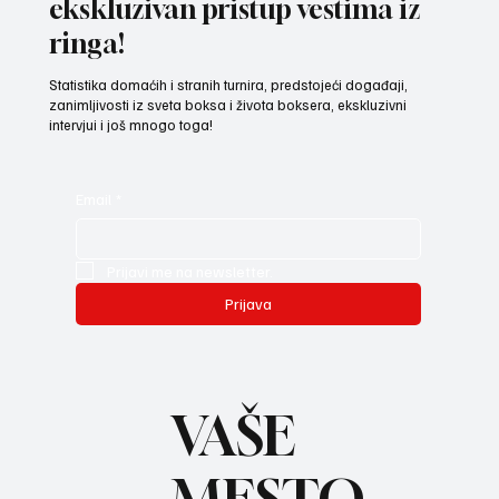
ekskluzivan pristup vestima iz
ringa!
Statistika domaćih i stranih turnira, predstojeći događaji,
zanimljivosti iz sveta boksa i života boksera, ekskluzivni
intervjui i još mnogo toga!
Email
*
Prijavi me na newsletter.
Prijava
VAŠE
MESTO