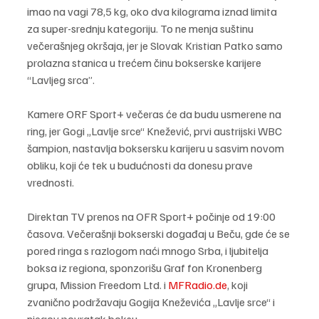
imao na vagi 78,5 kg, oko dva kilograma iznad limita 
za super-srednju kategoriju. To ne menja suštinu 
večerašnjeg okršaja, jer je Slovak Kristian Patko samo 
prolazna stanica u trećem činu bokserske karijere 
“Lavljeg srca”.
Kamere ORF Sport+ večeras će da budu usmerene na 
ring, jer Gogi „Lavlje srce“ Knežević, prvi austrijski WBC 
šampion, nastavlja boksersku karijeru u sasvim novom 
obliku, koji će tek u budućnosti da donesu prave 
vrednosti.
Direktan TV prenos na OFR Sport+ počinje od 19:00 
časova. Večerašnji bokserski događaj u Beču, gde će se 
pored ringa s razlogom naći mnogo Srba, i ljubitelja 
boksa iz regiona, sponzorišu Graf fon Kronenberg 
grupa, Mission Freedom Ltd. i 
MFRadio.de
, koji 
zvanično podržavaju Gogija Kneževića „Lavlje srce“ i 