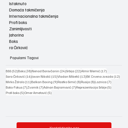
Istaknuto
Domaća takmičenja
Internacionalna takmičenja
Profi boks
Zanimljivosti
Jahorina
Boks
ra Ćirković
Popularni Tagovi
52 posts
38 posts
24 posts
22 posts
17 posts
BSS
(52)
Boks
(38)
Nenad Borovčanin
(24)
Srbija
(22)
Almir Memić
(17)
16 posts
15 posts
13 posts
12 po
Sara Ćirković
(16)
Jovan Nikolić
(15)
Vladan Miketić
(13)
BK Crvena zvezda
(12)
11 posts
9 posts
8 posts
8 posts
7 posts
Mirko Ždralo
(11)
Balkan Boxing
(9)
Rastko Simić
(8)
Rusija
(8)
Loznica
(7)
7 posts
7 posts
7 posts
5 posts
Boks-Fokus
(7)
Zvornik
(7)
Adnan Bajramović
(7)
Reprezentacija Srbije
(5)
5 posts
5 posts
Profi boks
(5)
Omer Ametović
(5)
Kontaktirajte nas