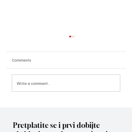
Comments
Write a comment...
POZNATI AKTERI MEČA VEČERI U LOŽIONICI:
Veljko Ražnatović protiv Rozmena Brita iz
Venecule
Pretplatite se i prvi dobijte