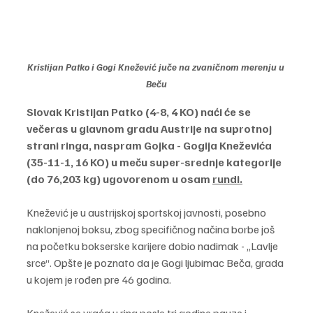
Kristijan Patko i Gogi Knežević juče na zvaničnom merenju u 
Beču
Slovak Kristijan Patko (4-8, 4 KO) naći će se 
večeras u glavnom gradu Austrije na suprotnoj 
strani ringa, naspram Gojka - Gogija Kneževića 
(35-11-1, 16 KO) u meču super-srednje kategorije 
(do 76,203 kg) ugovorenom u osam 
rundi.
Knežević je u austrijskoj sportskoj javnosti, posebno 
naklonjenoj boksu, zbog specifičnog načina borbe još 
na početku bokserske karijere dobio nadimak - „Lavlje 
srce“. Opšte je poznato da je Gogi ljubimac Beča, grada 
u kojem je rođen pre 46 godina.