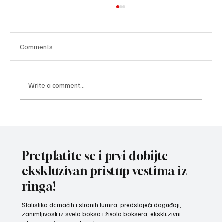
Comments
Write a comment...
TROFEJ U RUKAMA LOZNIČANINA: Pavle
Popović najbolji bokser 44. „Vojvođanske
omladinske zlatne rukavice“
Pretplatite se i prvi dobijte
ekskluzivan pristup vestima iz
ringa!
Statistika domaćih i stranih turnira, predstojeći događaji,
zanimljivosti iz sveta boksa i života boksera, ekskluzivni