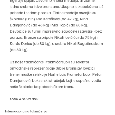
Egeru je sjajan. Osvojeno je šest medalja, tri zlatne, 
jedna srebrna i dve bronzane. Ukupno je zabeleženo 14 
pobeda i sedam poraza. Zlatne medalje osvojile su 
školarke (U15) Mia Kerošević (do 42 kg), Nina 
Damjanović (do 46 kg) i Mia Topić (do 60 kg). 
Devojčice su turnir impresivno započele i završile - bez 
poraza. Bronze su pripale Nikoli Jovičiću (do 75 kg) i 
Đorđu Đoriću (do 80 kg), a srebro Nikoli Bogatinoskom 
(do 60 kg).
Uz naše takmičarke i takmičare, bili su selektor 
omladinske reprezentacije Srbije Branislav Jovičić i 
trener muške selekcije Horhe Luis Frometa, kao i Petar 
Damjanović, bokserski stručnjak koji je uspešno vodio 
naše školarke ka pobedničkom tronu.
Foto: Arhiva BSS
Internacionalna takmičenja