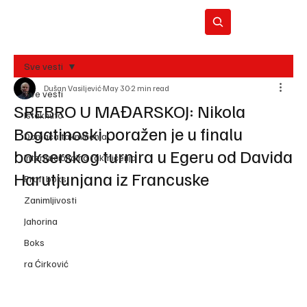
Sve vesti
Dušan Vasiljević
May 30
2 min read
BO
Sve vesti
REC
SREBRO U MAĐARSKOJ: Nikola
Istaknuto
Bogatinoski poražen je u finalu
Domaća takmičenja
bokserskog turnira u Egeru od Davida
Internacionalna takmičenja
Harutjunjana iz Francuske
Profi boks
Zanimljivosti
Jahorina
Boks
ra Ćirković