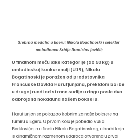
Srebrna medalja u Egeru: Nikola Bogatinoski i selektor 
omladinaca Srbije Branislav Jovičić
U finalnom meču lake kategorije (do 60 kg) u 
omladinskoj konkurenciji (U19), Nikola 
Bogatinoski je poražen od predstavnika 
Francuske Davida Harutjunjana, prekidom borbe 
u drugoj rundi od strane sudije u ringu posle dva 
odbrojana nokdauna našem bokseru.
Harutjunjan se pokazao kobnim za naše boksere na 
turniru u Egeru. U prvom kolu je pobedio Vuka 
Berklovića, a u finalu Nikolu Bogatinoskog, u borbi koja 
je dinamičnom razmenom udaraca otvorena u prvoj 