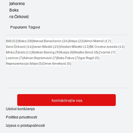
Jahorina
Boks
ra Ćirković
Popularni Tagovi
52 posts
38 posts
24 posts
22 posts
17 posts
BSS
(52)
Boks
(38)
Nenad Borovčanin
(24)
Srbija
(22)
Almir Memić
(17)
16 posts
15 posts
13 posts
12 po
Sara Ćirković
(16)
Jovan Nikolić
(15)
Vladan Miketić
(13)
BK Crvena zvezda
(12)
11 posts
9 posts
8 posts
8 posts
7 posts
Mirko Ždralo
(11)
Balkan Boxing
(9)
Rusija
(8)
Rastko Simić
(8)
Zvornik
(7)
7 posts
7 posts
7 posts
5 posts
Loznica
(7)
Adnan Bajramović
(7)
Boks-Fokus
(7)
Igor Rogić
(5)
5 posts
5 posts
Reprezentacija Srbije
(5)
Omer Ametović
(5)
Kontaktirajte nas
Uslovi korišćenja
Politika privatnosti
Izjava o pristupačnosti