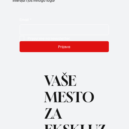
intervjui i još mnogo toga!
Email
*
Prijavi me na newsletter.
Prijava
VAŠE
MESTO
ZA
REC