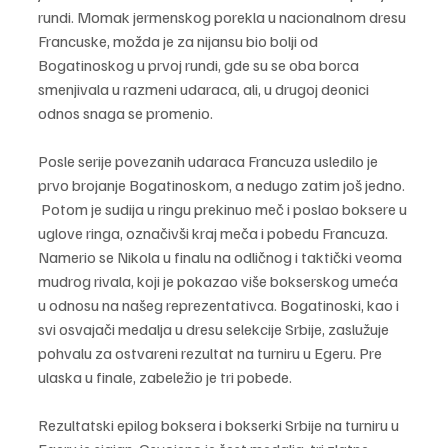
rundi. Momak jermenskog porekla u nacionalnom dresu 
Francuske, možda je za nijansu bio bolji od 
Bogatinoskog u prvoj rundi, gde su se oba borca 
smenjivala u razmeni udaraca, ali, u drugoj deonici 
odnos snaga se promenio. 
Posle serije povezanih udaraca Francuza usledilo je 
prvo brojanje Bogatinoskom, a nedugo zatim još jedno. 
 Potom je sudija u ringu prekinuo meč i poslao boksere u 
uglove ringa, označivši kraj meča i pobedu Francuza. 
Namerio se Nikola u finalu na odličnog i taktički veoma 
mudrog rivala, koji je pokazao više bokserskog umeća 
u odnosu na našeg reprezentativca. Bogatinoski, kao i 
svi osvajači medalja u dresu selekcije Srbije, zaslužuje 
pohvalu za ostvareni rezultat na turniru u Egeru. Pre 
ulaska u finale, zabeležio je tri pobede. 
Rezultatski epilog boksera i bokserki Srbije na turniru u 