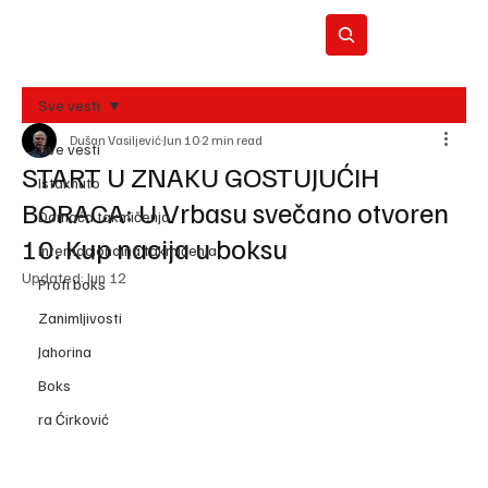
Sve vesti
Dušan Vasiljević
Jun 10
2 min read
BO
Sve vesti
REC
START U ZNAKU GOSTUJUĆIH
Istaknuto
BORACA: U Vrbasu svečano otvoren
Domaća takmičenja
10. Kup nacija u boksu
Internacionalna takmičenja
Updated:
Jun 12
Profi boks
Zanimljivosti
Jahorina
Boks
ra Ćirković