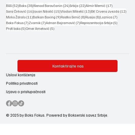
52 posts
38 posts
24 posts
22 posts
17 posts
BSS
(52)
Boks
(38)
Nenad Borovčanin
(24)
Srbija
(22)
Almir Memić
(17)
16 posts
15 posts
13 posts
12 po
Sara Ćirković
(16)
Jovan Nikolić
(15)
Vladan Miketić
(13)
BK Crvena zvezda
(12)
11 posts
9 posts
8 posts
8 posts
7 posts
Mirko Ždralo
(11)
Balkan Boxing
(9)
Rastko Simić
(8)
Rusija
(8)
Loznica
(7)
7 posts
7 posts
7 posts
5 posts
Boks-Fokus
(7)
Zvornik
(7)
Adnan Bajramović
(7)
Reprezentacija Srbije
(5)
5 posts
5 posts
Profi boks
(5)
Omer Ametović
(5)
Kontaktirajte nas
Uslovi korišćenja
Politika privatnosti
Izjava o pristupačnosti
© 2025 by Boks Fokus. Powered by Bokserski savez Srbije.