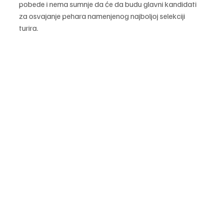
pobede i nema sumnje da će da budu glavni kandidati 
za osvajanje pehara namenjenog najboljoj selekciji 
turira.