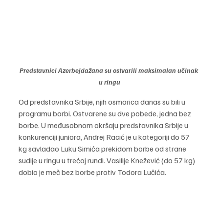
Predstavnici Azerbejdažana su ostvarili maksimalan učinak 
u ringu
Od predstavnika Srbije, njih osmorica danas su bili u 
programu borbi. Ostvarene su dve pobede, jedna bez 
borbe. U međusobnom okršaju predstavnika Srbije u 
konkurenciji juniora, Andrej Racić je u kategoriji do 57 
kg savladao Luku Simića prekidom borbe od strane 
sudije u ringu u trećoj rundi. Vasilije Knežević (do 57 kg) 
dobio je meč bez borbe protiv Todora Lučića.