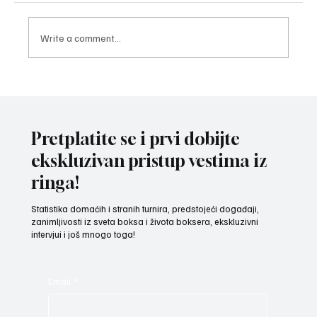
Write a comment...
TROFEJ U RUKAMA LOZNIČANINA: Pavle
Popović najbolji bokser 44. „Vojvođanske
omladinske zlatne rukavice“
Pretplatite se i prvi dobijte
ekskluzivan pristup vestima iz
ringa!
Statistika domaćih i stranih turnira, predstojeći događaji,
zanimljivosti iz sveta boksa i života boksera, ekskluzivni
intervjui i još mnogo toga!
Email
*