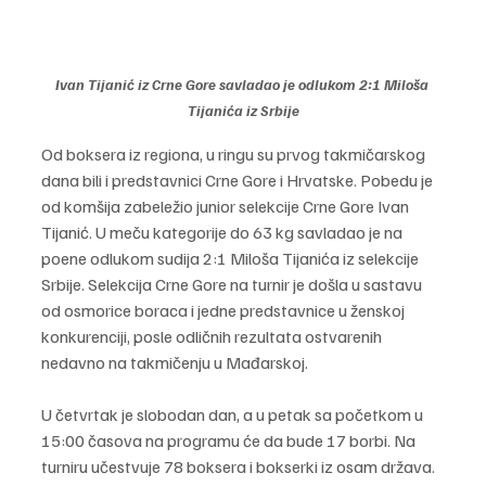
Ivan Tijanić iz Crne Gore savladao je odlukom 2:1 Miloša 
Tijanića iz Srbije
Od boksera iz regiona, u ringu su prvog takmičarskog 
dana bili i predstavnici Crne Gore i Hrvatske. Pobedu je 
od komšija zabeležio junior selekcije Crne Gore Ivan 
Tijanić. U meču kategorije do 63 kg savladao je na 
poene odlukom sudija 2:1 Miloša Tijanića iz selekcije 
Srbije. Selekcija Crne Gore na turnir je došla u sastavu 
od osmorice boraca i jedne predstavnice u ženskoj 
konkurenciji, posle odličnih rezultata ostvarenih 
nedavno na takmičenju u Mađarskoj.
U četvrtak je slobodan dan, a u petak sa početkom u 
15:00 časova na programu će da bude 17 borbi. Na 
turniru učestvuje 78 boksera i bokserki iz osam država. 