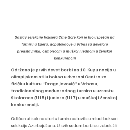
Sastav selekcije boksera Crne Gore koji je bio uspešan na 
turniru u Egeru, doputovao je u Vrbas sa devetoro 
predstavnika, osmoricom u muškoj i jednom u ženskoj 
konkurenciji
Održano je prvih devet borbi na 10. Kupu nacija u 
olimpijskom stilu boksa u dvorani Centra za 
fizičku kulturu “Drago Jovović” u Vrbasu, 
tradicionalnog međuarodnog turnira u uzrastu 
školaraca (U15) i juniora (U17) u muškoj i ženskoj 
konkurenciji.
Odličan utisak na startu turnira ostavili su mladi bokseri 
selekcije Azerbejdžana. U svih sedam borbi su zabeležili 