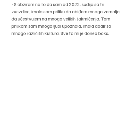
- S obzirom na to da sam od 2022. sudija sa tri 
zvezdice, imala sam priliku da obiđem mnogo zemalja, 
da učestvujem na mnogo velikih takmičenja. Tom 
prilikom sam mnogo ljudi upoznala, imala dodir sa 
mnogo različitih kultura. Sve to mi je doneo boks.