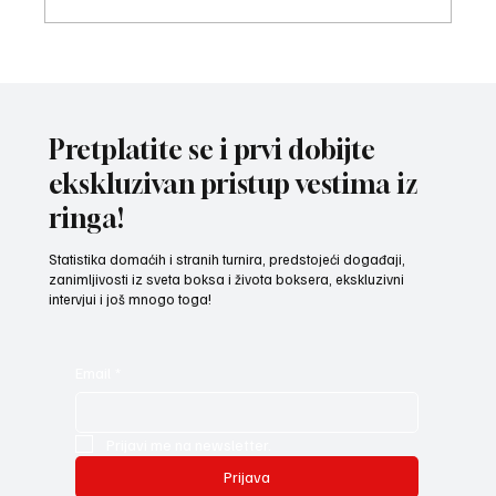
ZAVRŠNI UDARAC PRIPREMA: Bokseri i
bokserke reprezentacije Srbije spremni za
izazov na Mediteranskim igrama u Tarantu
Pretplatite se i prvi dobijte
ekskluzivan pristup vestima iz
ringa!
Statistika domaćih i stranih turnira, predstojeći događaji,
zanimljivosti iz sveta boksa i života boksera, ekskluzivni
intervjui i još mnogo toga!
Email
*
Prijavi me na newsletter.
Prijava