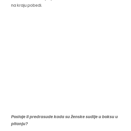
na kraju pobedi. 
Postoje li predrasude kada su ženske sudije u boksu u 
pitanju? 