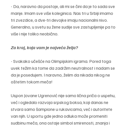
- Da, naravno da postoje, ali mi se čini da je to sada sve 
manje. Imam sve više koleginica. Nas tri u Srbiji imamo 
tri zvezdice, a dve-tri devojke imaju nacionalni nivo. 
Generalno, u svetu su žene sudije sve zastupljenije pa to 
više i nije toliko neobično.
Za kraj, koja vam je najveća želja?
- Svakako učešće na Olimpijskim igrama. Pored toga 
uvek težim ka tome da zadržim neutralnost i nadam se 
da je posedujem. I naravno, želim da nikada nikog ne 
oštetim tokom meča!
Uspon Jovane Ugrenović nije samo lična priča o uspehu, 
već i ogledalo razvoja srpskog boksa, koji danas ne 
stvara samo šampione u rukavicama, već i autoritete 
van njih. U sportu gde jedna odluka može promeniti 
sudbinu meča, ona ostaje simbol smirenosti, znanja i 