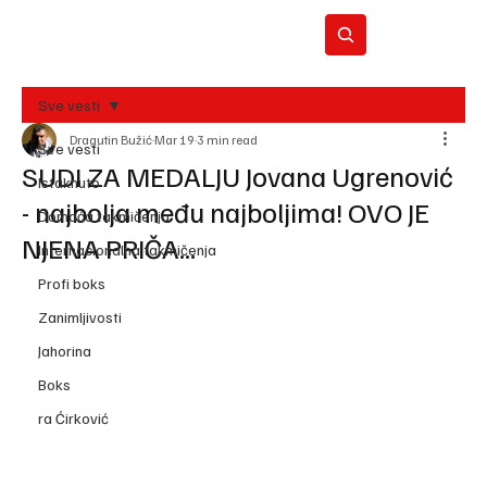
Sve vesti
Dragutin Bužić
Mar 19
3 min read
BO
Sve vesti
REC
SUDI ZA MEDALJU Jovana Ugrenović
Istaknuto
- najbolja među najboljima! OVO JE
Domaća takmičenja
NJENA PRIČA...
Internacionalna takmičenja
Profi boks
Zanimljivosti
Jahorina
Boks
ra Ćirković