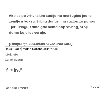
Ako se po vrhunskim sudijama meri ugled jedne 
zemlje u boksu, Srbija danas ima razlog za ponos 
- jer u ringu, tamo gde nema popravnog, stoji 
dama kojoj se veruje.
(Fotografije: Bokserski savez Crne Gore)
Boks
Sudija
Jovana Ugrenović
Intervju
Istaknuto
Zanimljivosti
Recent Posts
See All