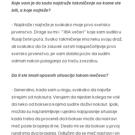
Koje vam je do sada najdraže takmičenje na kome ste 
bili, a koje najteže?
- Najdraže i najteže je svakako moje prvo svetsko 
prvenstvo. Drage su mi i  "IBA večeri" koje sam sudila u 
Rusiji četiri puta. Svako takmičenje ima neku svoju draž, 
ali svakako da će zauvek ostati najupečatljivije prvo 
svetsko prvenstvo, jer sam dobila poziv da sudim 
odmah nakon polaganja za treću zvezdicu. 
Da li ste imali opasnih situacija tokom mečeva?
- Generalno, kada sam u ringu, svakako da najviše 
strepim od nokauta. Verujem da nijedan kolega ne voli 
da neko od boksera kojima sudite doživi nokaut. Ipak, 
možda su najzanimljivije i ujedno najopasnije situacije 
kada treba da proceniš da li bokser može da nastavi 
meč posle brojanja ili ne. Desilo mi se da bokser u prvoj 
rundi ima dva brojanja. Odlučim da se meč nastavi i on 