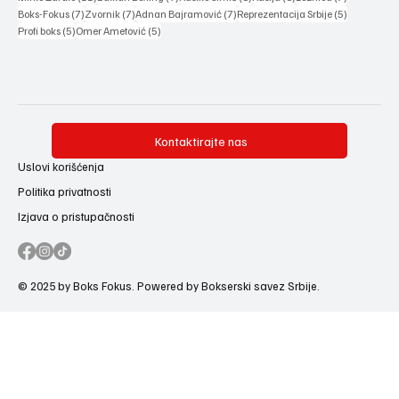
7 posts
7 posts
7 posts
5 posts
Boks-Fokus
(7)
Zvornik
(7)
Adnan Bajramović
(7)
Reprezentacija Srbije
(5)
5 posts
5 posts
Profi boks
(5)
Omer Ametović
(5)
Kontaktirajte nas
Uslovi korišćenja
Politika privatnosti
Izjava o pristupačnosti
© 2025 by Boks Fokus. Powered by Bokserski savez Srbije.