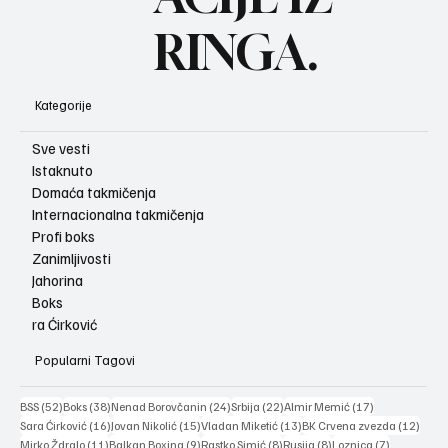
RINGA.
Kategorije
Sve vesti
Istaknuto
Domaća takmičenja
Internacionalna takmičenja
Profi boks
Zanimljivosti
Jahorina
Boks
ra Ćirković
Popularni Tagovi
52 posts
38 posts
24 posts
22 posts
17 posts
BSS
(52)
Boks
(38)
Nenad Borovčanin
(24)
Srbija
(22)
Almir Memić
(17)
16 posts
15 posts
13 posts
12 po
Sara Ćirković
(16)
Jovan Nikolić
(15)
Vladan Miketić
(13)
BK Crvena zvezda
(12)
11 posts
9 posts
8 posts
8 posts
7 posts
Mirko Ždralo
(11)
Balkan Boxing
(9)
Rastko Simić
(8)
Rusija
(8)
Loznica
(7)