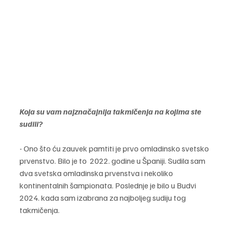
Koja su vam najznačajnija takmičenja na kojima ste 
sudili? 
- Ono što ću zauvek pamtiti je prvo omladinsko svetsko 
prvenstvo. Bilo je to  2022. godine u Španiji. Sudila sam 
dva svetska omladinska prvenstva i nekoliko 
kontinentalnih šampionata. Poslednje je bilo u Budvi 
2024. kada sam izabrana za najboljeg sudiju tog 
takmičenja. 