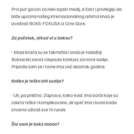
Prvi put govori za neki srpski medij, a čast i privilegiju da 
bliže upozna našeg internacionalnog arbitra imao je 
izveštač BOKS-FOKUSA iz Crne Gore.
Za početak, otkud vi u boksu?
- Moja braća su se takmičila i onda je tadašnji 
Bokserski savez raspisao konkurs za nove sudije. 
Prijavila sam se i tome ima već desetak godina. 
Koliko je teško biti sudija? 
- Uh, pa prilično. Zapravo, kako-kad. Ima borbi koje su 
zaista teške i komplikovane, ali opet ima i borbi kada 
stvarno uživaš sve tri runde. 
Šta vam je boks doneo? 