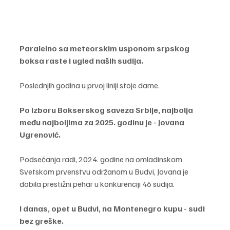
Paralelno sa meteorskim usponom srpskog 
boksa raste i ugled naših sudija.
Poslednjih godina u prvoj liniji stoje dame. 
Po izboru Bokserskog saveza Srbije, najbolja 
među najboljima za 2025. godinu je - Jovana 
Ugrenović.
Podsećanja radi, 2024. godine na omladinskom 
Svetskom prvenstvu održanom u Budvi, Jovana je 
dobila prestižni pehar u konkurenciji 46 sudija.
I danas, opet u Budvi, na Montenegro kupu - sudi 
bez greške. 