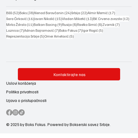
52 posts
38 posts
24 posts
22 posts
17 posts
BSS
(52)
Boks
(38)
Nenad Borovčanin
(24)
Srbija
(22)
Almir Memić
(17)
16 posts
15 posts
13 posts
12 po
Sara Ćirković
(16)
Jovan Nikolić
(15)
Vladan Miketić
(13)
BK Crvena zvezda
(12)
11 posts
9 posts
8 posts
8 posts
7 posts
Mirko Ždralo
(11)
Balkan Boxing
(9)
Rusija
(8)
Rastko Simić
(8)
Zvornik
(7)
7 posts
7 posts
7 posts
5 posts
Loznica
(7)
Adnan Bajramović
(7)
Boks-Fokus
(7)
Igor Rogić
(5)
5 posts
5 posts
Reprezentacija Srbije
(5)
Omer Ametović
(5)
Kontaktirajte nas
Uslovi korišćenja
Politika privatnosti
Izjava o pristupačnosti
© 2025 by Boks Fokus. Powered by Bokserski savez Srbije.