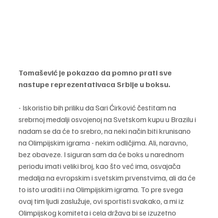
Tomašević je pokazao da pomno prati sve 
nastupe reprezentativaca Srbije u boksu.
- Iskoristio bih priliku da Sari Ćirković čestitam na 
srebrnoj medalji osvojenoj na Svetskom kupu u Brazilu i 
nadam se da će to srebro, na neki način biti krunisano 
na Olimpijskim igrama - nekim odličjima. Ali, naravno, 
bez obaveze. I siguran sam da će boks u narednom 
periodu imati veliki broj, kao što već ima, osvajača 
medalja na evropskim i svetskim prvenstvima, ali da će 
to isto uraditi i na Olimpijskim igrama. To pre svega 
ovaj tim ljudi zaslužuje, ovi sportisti svakako, a mi iz 
Olimpijskog komiteta i cela država bi se izuzetno 