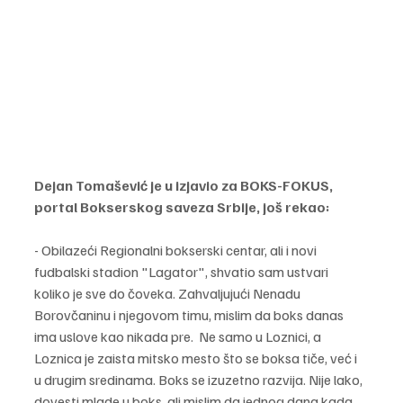
Dejan Tomašević je u izjavio za BOKS-FOKUS, 
portal Bokserskog saveza Srbije, još rekao:
- Obilazeći Regionalni bokserski centar, ali i novi 
fudbalski stadion "Lagator", shvatio sam ustvari 
koliko je sve do čoveka. Zahvaljujući Nenadu 
Borovčaninu i njegovom timu, mislim da boks danas 
ima uslove kao nikada pre.  Ne samo u Loznici, a 
Loznica je zaista mitsko mesto što se boksa tiče, već i 
u drugim sredinama. Boks se izuzetno razvija. Nije lako, 
dovesti mlade u boks, ali mislim da jednog dana kada 