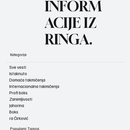
INFORM
ACIJE IZ
RINGA.
Kategorije
Sve vesti
Istaknuto
Domaća takmičenja
Internacionalna takmičenja
Profi boks
Zanimljivosti
Jahorina
Boks
ra Ćirković
Popularni Tagovi