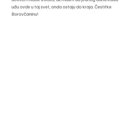
uđu ovde u taj svet, onda ostaju do kraja. Čestitke 
Borovčaninu! 