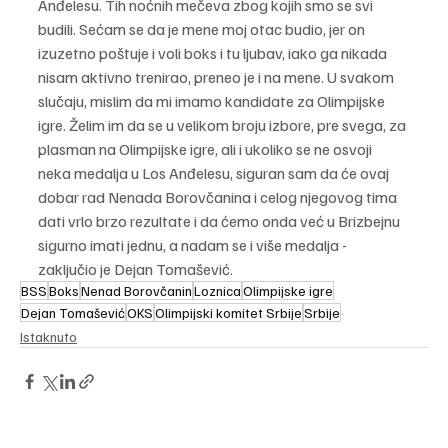
Anđelesu. Tih noćnih mečeva zbog kojih smo se svi 
budili. Sećam se da je mene moj otac budio, jer on 
izuzetno poštuje i voli boks i tu ljubav, iako ga nikada 
nisam aktivno trenirao, preneo je i na mene. U svakom 
slučaju, mislim da mi imamo kandidate za Olimpijske 
igre. Želim im da se u velikom broju izbore, pre svega, za 
plasman na Olimpijske igre, ali i ukoliko se ne osvoji 
neka medalja u Los Anđelesu, siguran sam da će ovaj 
dobar rad Nenada Borovčanina i celog njegovog tima 
dati vrlo brzo rezultate i da ćemo onda već u Brizbejnu 
sigurno imati jednu, a nadam se i više medalja - 
zaključio je Dejan Tomašević.
BSS
Boks
Nenad Borovčanin
Loznica
Olimpijske igre
Dejan Tomašević
OKS
Olimpijski komitet Srbije
Srbije
Istaknuto