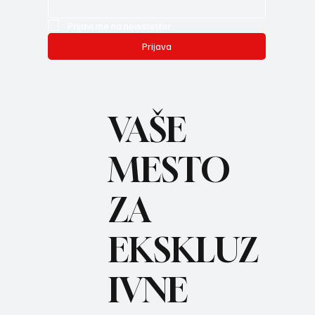
Prijavi me na newsletter.
Prijava
VAŠE
MESTO
ZA
BO
REC
EKSKLUZ
IVNE