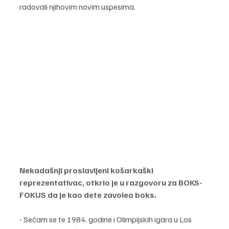
radovali njihovim novim uspesima. 
Nekadašnji proslavljeni košarkaški 
reprezentativac, otkrio je u razgovoru za BOKS-
FOKUS da je kao dete zavoleo boks.
- Sećam se te 1984. godine i Olimpijskih igara u Los 