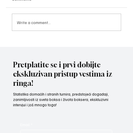
Write a comment...
BOKSER SA KNJIGOM U RUCI Sandić cilja
faks i zlato na EP u Loznici! (VIDEO)
Pretplatite se i prvi dobijte
ekskluzivan pristup vestima iz
ringa!
Statistika domaćih i stranih turnira, predstojeći događaji,
zanimljivosti iz sveta boksa i života boksera, ekskluzivni
intervjui i još mnogo toga!
Email
*