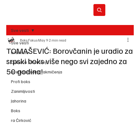
Sve vesti
Boks Fokus
May 9
2 min read
BO
Sve vesti
REC
TOMAŠEVIĆ: Borovčanin je uradio za
Istaknuto
srpski boks više nego svi zajedno za
Domaća takmičenja
50 godina!
Internacionalna takmičenja
Profi boks
Zanimljivosti
Jahorina
Boks
ra Ćirković