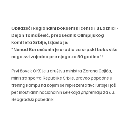
Obilazeći Regionalni bokserski centar u Loznici - 
Dejan Tomašević, predsednik Olimpijskog 
komiteta Srbije, izjavio je:
"Nenad Borovčanin je uradio za srpski boks više 
nego svi zajedno pre njega za 50 godina"! 
Prvi čovek OKS je u društvu ministra Zorana Gajića, 
ministra sporta Republike Srbije, proveo popodne u 
trening kampu na kojem se reprezentativci Srbije i još 
pet inostranih nacionalnih selekcija pripremaju za 63. 
Beogradski pobednik.