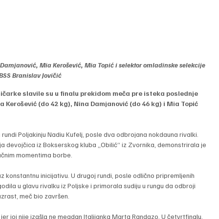
 Damjanović, Mia Kerošević, Mia Topić i selektor omladinske selekcije 
BSS Branislav Jovičić
mičarke slavile su u finalu prekidom meča pre isteka poslednje 
a Kerošević (do 42 kg), Nina Damjanović (do 46 kg) i Mia Topić 
undi Poljakinju Nadiu Kufelj, posle dva odbrojana nokdauna rivalki. 
 devojčica iz Bokserskog kluba „Obilić“ iz Zvornika, demonstrirala je 
 ključnim momentima borbe.
konstantnu inicijativu. U drugoj rundi, posle odlično pripremljenih 
dila u glavu rivalku iz Poljske i primorala sudiju u rungu da odbroji 
uzrast, meč bio završen.
er joj nije izašla ne megdan Italijanka Marta Randazo. U četvrtfinalu, 