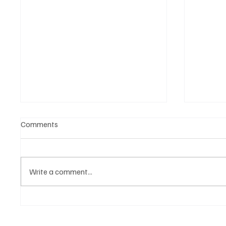
Comments
Write a comment...
ČESTITKE! BK Vukovi sa Drine
TROFEJ
osvojio dva zlata na
LOZNIČ
Otvorenom prvenstvu Češke
najbolj