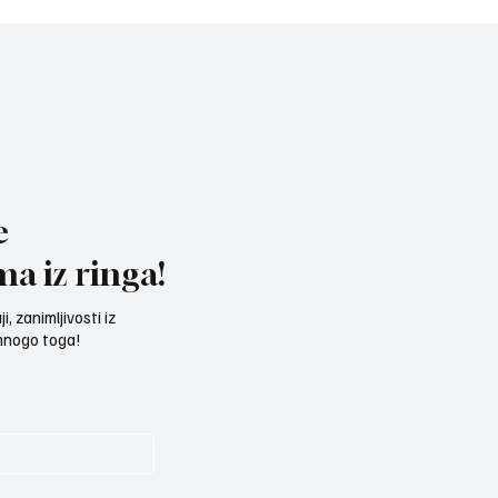
đanske omladinske
rukavice“
e
ma iz ringa!
, zanimljivosti iz
 mnogo toga!