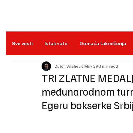
NASLOVNA
BO
Sve vesti
Istaknuto
Domaća takmičenja
REC
Dušan Vasiljević
May 29
3 min read
TRI ZLATNE MEDAL
međunarodnom turni
Egeru bokserke Srbi