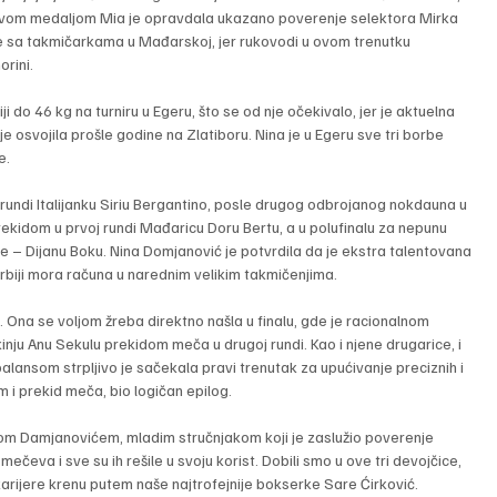
. Ovom medaljom Mia je opravdala ukazano poverenje selektora Mirka 
ije sa takmičarkama u Mađarskoj, jer rukovodi u ovom trenutku 
rini.
 do 46 kg na turniru u Egeru, što se od nje očekivalo, jer je aktuelna 
osvojila prošle godine na Zlatiboru. Nina je u Egeru sve tri borbe 
e.
 rundi Italijanku Siriu Bergantino, posle drugog odbrojanog nokdauna u 
prekidom u prvoj rundi Mađaricu Doru Bertu, a u polufinalu za nepunu 
 – Dijanu Boku. Nina Domjanović je potvrdila da je ekstra talentovana 
rbiji mora računa u narednim velikim takmičenjima.
ić. Ona se voljom žreba direktno našla u finalu, gde je racionalnom 
nju Anu Sekulu prekidom meča u drugoj rundi. Kao i njene drugarice, i 
lansom strpljivo je sačekala pravi trenutak za upućivanje preciznih i 
 i prekid meča, bio logičan epilog.
m Damjanovićem, mladim stručnjakom koji je zaslužio poverenje 
eva i sve su ih rešile u svoju korist. Dobili smo u ove tri devojčice, 
arijere krenu putem naše najtrofejnije bokserke Sare Ćirković.