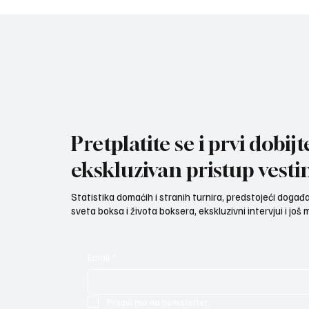
„Vojvo
zlatne 
Pretplatite se i prvi dobijt
ekskluzivan pristup vesti
Statistika domaćih i stranih turnira, predstojeći događaji
sveta boksa i života boksera, ekskluzivni intervjui i još
Email
*
Prijavi me na newsletter.