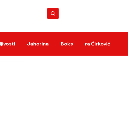
BOKS REVIJA
jivosti
Jahorina
Boks
ra Ćirković