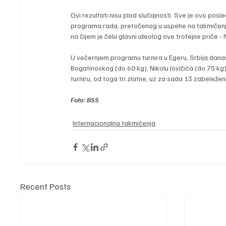
Ovi rezultati nisu plod slučajnosti. Sve je ovo pos
programa rada, pretočenog u uspehe na takmičenji
na čijem je čelu glavni ideolog ove trofejne priče 
U večernjem programu turnira u Egeru, Srbija danas
Bogatinoskog (do 60 kg), Nikolu Jovičića (do 75 kg
turniru, od toga tri zlatne, uz za sada 13 zabeležen
Foto: BSS
Internacionalna takmičenja
Recent Posts