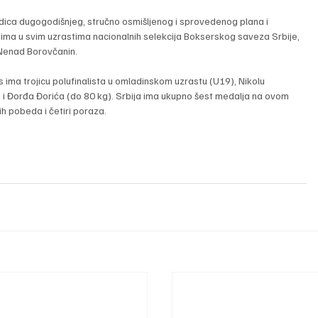
ledica dugogodišnjeg, stručno osmišljenog i sprovedenog plana i 
ma u svim uzrastima nacionalnih selekcija Bokserskog saveza Srbije, 
- Nenad Borovčanin.
 ima trojicu polufinalista u omladinskom uzrastu (U19), Nikolu 
) i Đorđa Đorića (do 80 kg). Srbija ima ukupno šest medalja na ovom 
ih pobeda i četiri poraza.