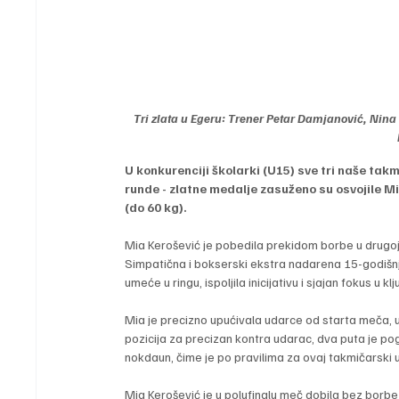
Tri zlata u Egeru: Trener Petar Damjanović, Nina
U konkurenciji školarki (U15) sve tri naše tak
runde - zlatne medalje zasuženo su osvojile Mi
(do 60 kg).
Mia Kerošević je pobedila prekidom borbe u drugoj r
Simpatična i bokserski ekstra nadarena 15-godišnja
umeće u ringu, ispoljila inicijativu i sjajan fokus u
Mia je precizno upućivala udarce od starta meča, uz 
pozicija za precizan kontra udarac, dva puta je pogo
nokdaun, čime je po pravilima za ovaj takmičarski 
Mia Kerošević je u polufinalu meč dobila bez borbe j