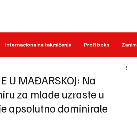
BOKS VESTI
KS
Internacionalna takmičenja
Profi boks
Zaniml
JE U MAĐARSKOJ: Na
ru za mlađe uzraste u
je apsolutno dominirale