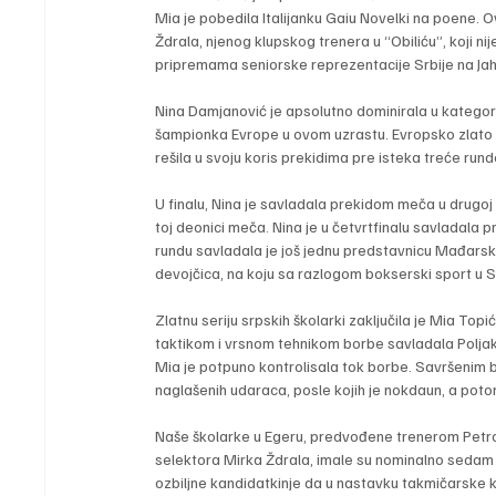
Mia je pobedila Italijanku Gaiu Novelki na poene
Ždrala, njenog klupskog trenera u “Obiliću”, koji n
pripremama seniorske reprezentacije Srbije na Jaho
Nina Damjanović je apsolutno dominirala u kategoriji
šampionka Evrope u ovom uzrastu. Evropsko zlato je 
rešila u svoju koris prekidima pre isteka treće rund
U finalu, Nina je savladala prekidom meča u drugoj
toj deonici meča. Nina je u četvrtfinalu savladala 
rundu savladala je još jednu predstavnicu Mađarske
devojčica, na koju sa razlogom bokserski sport u S
Zlatnu seriju srpskih školarki zaključila je Mia Top
taktikom i vrsnom tehnikom borbe savladala Poljaki
Mia je potpuno kontrolisala tok borbe. Savršenim ba
naglašenih udaraca, posle kojih je nokdaun, a potom
Naše školarke u Egeru, predvođene trenerom Petro
selektora Mirka Ždrala, imale su nominalno sedam meč
ozbiljne kandidatkinje da u nastavku takmičarske k