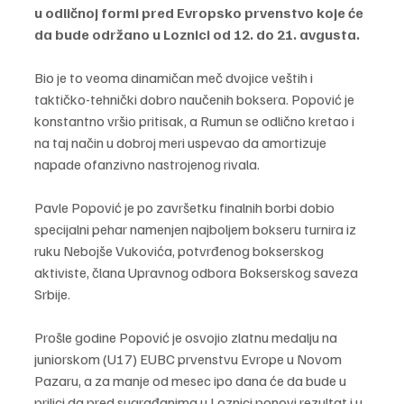
u odličnoj formi pred Evropsko prvenstvo koje će 
da bude održano u Loznici od 12. do 21. avgusta.
Bio je to veoma dinamičan meč dvojice veštih i 
taktičko-tehnički dobro naučenih boksera. Popović je 
konstantno vršio pritisak, a Rumun se odlično kretao i 
na taj način u dobroj meri uspevao da amortizuje 
napade ofanzivno nastrojenog rivala.
Pavle Popović je po završetku finalnih borbi dobio 
specijalni pehar namenjen najboljem bokseru turnira iz 
ruku Nebojše Vukovića, potvrđenog bokserskog 
aktiviste, člana Upravnog odbora Bokserskog saveza 
Srbije.
Prošle godine Popović je osvojio zlatnu medalju na 
juniorskom (U17) EUBC prvenstvu Evrope u Novom 
Pazaru, a za manje od mesec ipo dana će da bude u 
prilici da pred sugrađanima u Loznici ponovi rezultat i u 