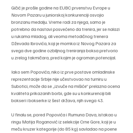
Gičić je prošle godine na EUBC prvenstvu Evrope u 
Novom Pazaru u juniorskoj konkurenciji osvojio 
bronzanu medalju. Vreme radi za njega, samo je 
potrebno da nastavi posvećeno da trenira, jer se nalazi 
u rukama mladog, ali veoma metodičnog trenera 
Dževada Ibrovića, koji je momka iz Novog Pazara za 
svega dve godine ozbiljnog treniranja boksa pretvorio 
u zrelog takmičara, pred kojim je ogroman potencijal.
Iako sem Popovića, niko iz prve postave omladinske 
reprezentacije Srbije nije učestvovao na turniru u 
Subotici, može da se „izvuče na mišiće“ prelazna ocena 
kvaliteta prikazanih borbi, gde su u konkurenciji bili 
bokseri i bokserke iz šest država, njih svega 43.
U finalu se, pored Popovića i Rumuna Dava, istakao u 
ringu Matija Roganović iz selekcije Crne Gore, koji je u 
meču kruzer kategorije (do 85 kg) savladao na poene 