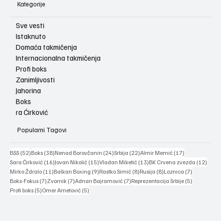
Kategorije
Sve vesti
Istaknuto
Domaća takmičenja
Internacionalna takmičenja
Profi boks
Zanimljivosti
Jahorina
Boks
ra Ćirković
Popularni Tagovi
52 posts
38 posts
24 posts
22 posts
17 posts
BSS
(52)
Boks
(38)
Nenad Borovčanin
(24)
Srbija
(22)
Almir Memić
(17)
16 posts
15 posts
13 posts
12 po
Sara Ćirković
(16)
Jovan Nikolić
(15)
Vladan Miketić
(13)
BK Crvena zvezda
(12)
11 posts
9 posts
8 posts
8 posts
7 posts
Mirko Ždralo
(11)
Balkan Boxing
(9)
Rastko Simić
(8)
Rusija
(8)
Loznica
(7)
7 posts
7 posts
7 posts
5 posts
Boks-Fokus
(7)
Zvornik
(7)
Adnan Bajramović
(7)
Reprezentacija Srbije
(5)
5 posts
5 posts
Profi boks
(5)
Omer Ametović
(5)