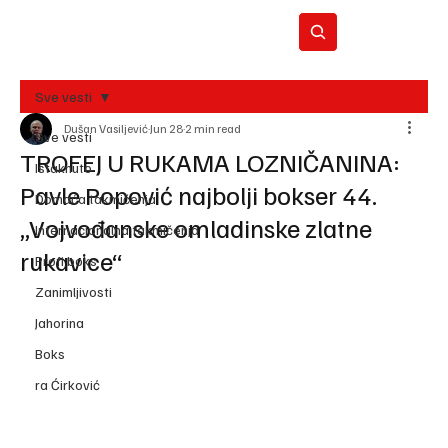
Sve vesti
Dušan Vasiljević
Jun 28
2 min read
BO
Sve vesti
REC
TROFEJ U RUKAMA LOZNIČANINA:
Istaknuto
Pavle Popović najbolji bokser 44.
Domaća takmičenja
„Vojvođanske omladinske zlatne
Internacionalna takmičenja
rukavice“
Profi boks
Zanimljivosti
Jahorina
Boks
ra Ćirković