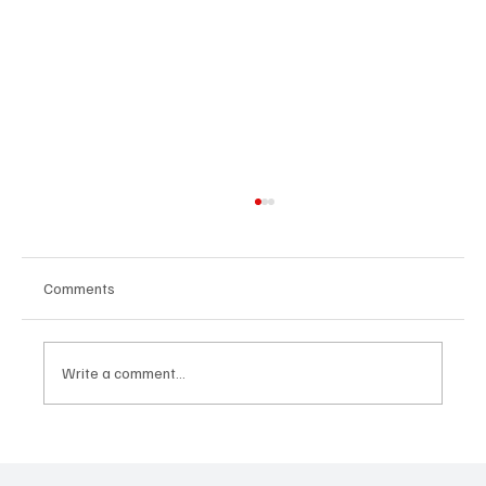
Comments
Write a comment...
OTVORENO PRVENSTVO ČEŠKE Zlatna
Nikolina Gajić!