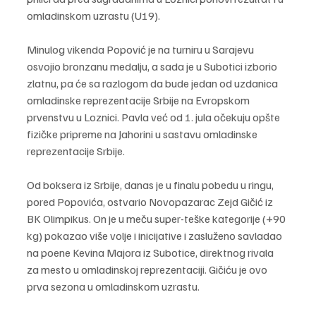
omladinskom uzrastu (U19).
Minulog vikenda Popović je na turniru u Sarajevu 
osvojio bronzanu medalju, a sada je u Subotici izborio 
zlatnu, pa će sa razlogom da bude jedan od uzdanica 
omladinske reprezentacije Srbije na Evropskom 
prvenstvu u Loznici. Pavla već od 1. jula očekuju opšte 
fizičke pripreme na Jahorini u sastavu omladinske 
reprezentacije Srbije.
Od boksera iz Srbije, danas je u finalu pobedu u ringu, 
pored Popovića, ostvario Novopazarac Zejd Gičić iz 
BK Olimpikus. On je u meču super-teške kategorije (+90 
kg) pokazao više volje i inicijative i zasluženo savladao 
na poene Kevina Majora iz Subotice, direktnog rivala 
za mesto u omladinskoj reprezentaciji. Gičiću je ovo 
prva sezona u omladinskom uzrastu.