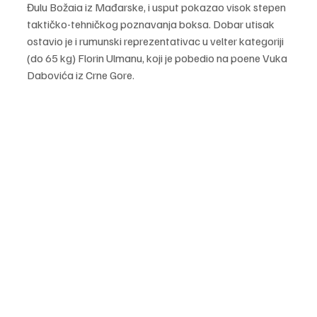
Đulu Božaia iz Mađarske, i usput pokazao visok stepen 
taktičko-tehničkog poznavanja boksa. Dobar utisak 
ostavio je i rumunski reprezentativac u velter kategoriji 
(do 65 kg) Florin Ulmanu, koji je pobedio na poene Vuka 
Dabovića iz Crne Gore.