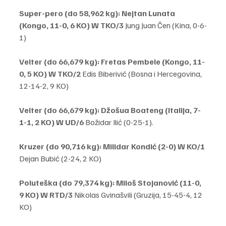
Super-pero (do 58,962 kg): Nejtan Lunata 
(Kongo, 11-0, 6 KO) W TKO/3 
Jung Juan Čen (Kina, 0-6-
1)
Velter (do 66,679 kg):
Fretas Pembele (Kongo, 11-
0, 5 KO) W TKO/2 
Edis Biberivić (Bosna i Hercegovina, 
12-14-2, 9 KO)
Velter (do 66,679 kg): Džošua Boateng (Italija, 7-
1-1, 2 KO) W UD/6 
Božidar Ilić (0-25-1).
Kruzer (do 90,716 kg): Milidar Kondić (2-0) W KO/1 
Dejan Bubić (2-24, 2 KO)
Poluteška (do 79,374 kg):
Miloš Stojanović (11-0, 
9 KO) W RTD/3 
Nikolas Gvinašvili (Gruzija, 15-45-4, 12 
KO)