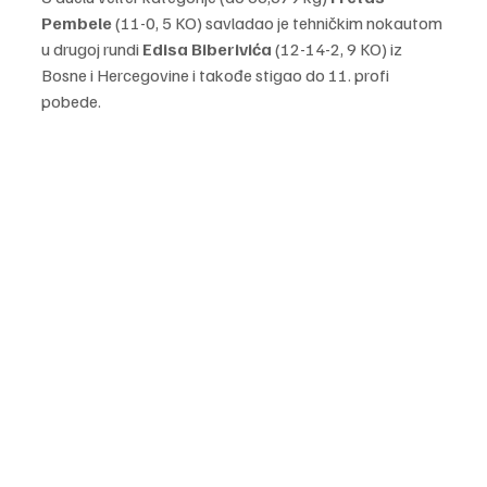
Pembele 
(11-0, 5 KO) savladao je tehničkim nokautom 
u drugoj rundi 
Edisa Biberivića
 (12-14-2, 9 KO) iz 
Bosne i Hercegovine i takođe stigao do 11. profi 
pobede.