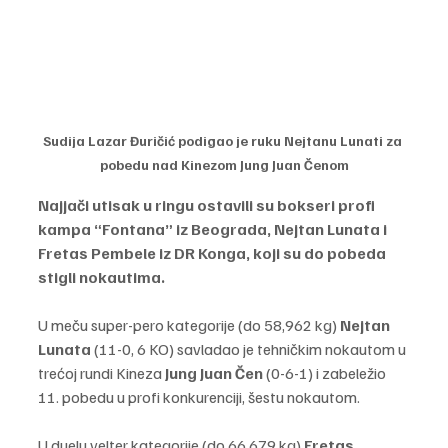
Sudija Lazar Đuričić podigao je ruku Nejtanu Lunati za 
pobedu nad Kinezom Jung Juan Čenom
Najjači utisak u ringu ostavili su bokseri profi 
kampa “Fontana” iz Beograda, Nejtan Lunata i 
Fretas Pembele iz DR Konga, koji su do pobeda 
stigli nokautima.
U meču super-pero kategorije (do 58,962 kg) 
Nejtan 
Lunata 
(11-0, 6 KO) savladao je tehničkim nokautom u 
trećoj rundi Kineza 
Jung Juan Čen
 (0-6-1) i zabeležio 
11. pobedu u profi konkurenciji, šestu nokautom.
U duelu velter kategorije (do 66,679 kg)
 Fretas 