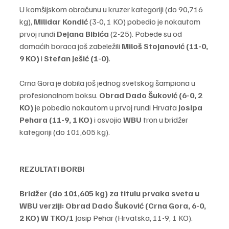
U komšijskom obračunu u kruzer kategoriji (do 90,716 
kg), 
Milidar Kondić 
(3-0, 1 KO) pobedio je nokautom  
prvoj rundi 
Dejana Bibića
 (2-25). Pobede su od 
domaćih boraca još zabeležili 
Miloš Stojanović
(11-0, 
9 KO) 
i 
Stefan Ješić (1-0)
.
Crna Gora je dobila još jednog svetskog šampiona u 
profesionalnom boksu.
 Obrad Dado Šuković (6-0, 2 
KO) 
je pobedio nokautom u prvoj rundi Hrvata 
Josipa 
Pehara
(11-9, 1 KO)
 i osvojio 
WBU
 tron u bridžer 
kategoriji (do 101,605 kg).
REZULTATI BORBI
Bridžer (do 101,605 kg) za titulu prvaka sveta u 
WBU verziji: Obrad Dado Šuković (Crna Gora, 6-0, 
2 KO) W TKO/1 
Josip Pehar (Hrvatska, 11-9, 1 KO).