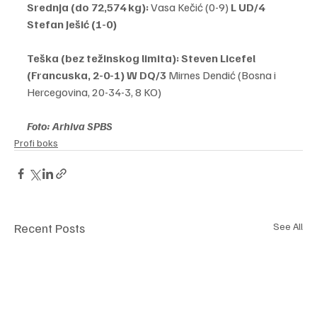
Srednja (do 72,574 kg): 
Vasa Kečić (0-9) 
L UD/4 
Stefan Ješić (1-0)
Teška (bez težinskog limita):
Steven Licefel 
(Francuska, 2-0-1) W DQ/3
 Mirnes Dendić (Bosna i 
Hercegovina, 20-34-3, 8 KO)
Foto: Arhiva SPBS
Profi boks
Recent Posts
See All