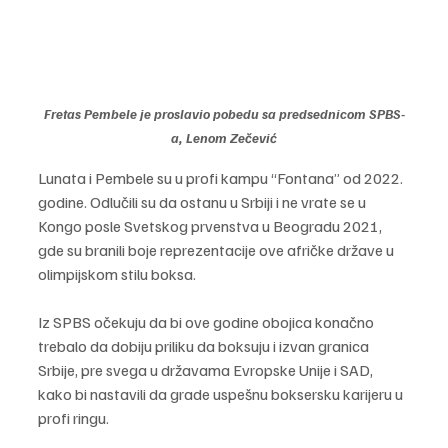
Fretas Pembele je proslavio pobedu sa predsednicom SPBS-
a, Lenom Zečević
Lunata i Pembele su u profi kampu “Fontana” od 2022. 
godine. Odlučili su da ostanu u Srbiji i ne vrate se u 
Kongo posle Svetskog prvenstva u Beogradu 2021, 
gde su branili boje reprezentacije ove afričke države u 
olimpijskom stilu boksa.
Iz SPBS očekuju da bi ove godine obojica konačno 
trebalo da dobiju priliku da boksuju i izvan granica 
Srbije, pre svega u državama Evropske Unije i SAD, 
kako bi nastavili da grade uspešnu boksersku karijeru u 
profi ringu.