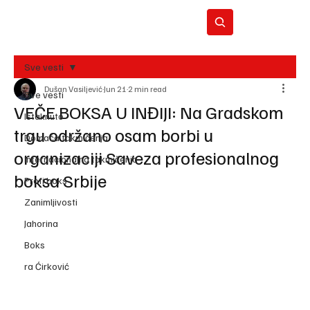
Sve vesti
Dušan Vasiljević
Jun 21
2 min read
BO
Sve vesti
REC
VEČE BOKSA U INĐIJI: Na Gradskom
Istaknuto
trgu održano osam borbi u
Domaća takmičenja
organizaciji Saveza profesionalnog
Internacionalna takmičenja
boksa Srbije
Profi boks
Zanimljivosti
Jahorina
Boks
ra Ćirković