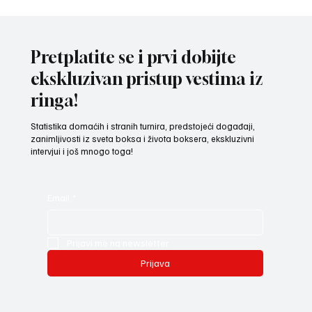
POZNATI AKTERI MEČA VEČERI U LOŽIONICI:
Veljko Ražnatović protiv Rozmena Brita iz
Venecule
Pretplatite se i prvi dobijte
ekskluzivan pristup vestima iz
ringa!
Statistika domaćih i stranih turnira, predstojeći događaji,
zanimljivosti iz sveta boksa i života boksera, ekskluzivni
intervjui i još mnogo toga!
Email
*
Prijavi me na newsletter.
Prijava