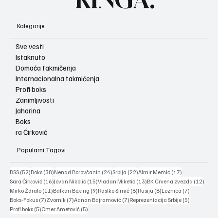
Kategorije
Sve vesti
Istaknuto
Domaća takmičenja
Internacionalna takmičenja
Profi boks
Zanimljivosti
Jahorina
Boks
ra Ćirković
Popularni Tagovi
52 posts
38 posts
24 posts
22 posts
17 posts
BSS
(52)
Boks
(38)
Nenad Borovčanin
(24)
Srbija
(22)
Almir Memić
(17)
16 posts
15 posts
13 posts
12 po
Sara Ćirković
(16)
Jovan Nikolić
(15)
Vladan Miketić
(13)
BK Crvena zvezda
(12)
11 posts
9 posts
8 posts
8 posts
7 posts
Mirko Ždralo
(11)
Balkan Boxing
(9)
Rastko Simić
(8)
Rusija
(8)
Loznica
(7)
7 posts
7 posts
7 posts
5 posts
Boks-Fokus
(7)
Zvornik
(7)
Adnan Bajramović
(7)
Reprezentacija Srbije
(5)
5 posts
5 posts
Profi boks
(5)
Omer Ametović
(5)