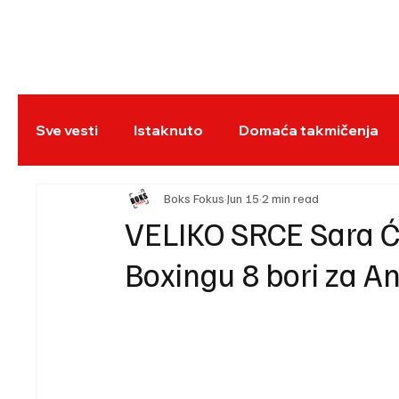
NASLOVNA
BO
Sve vesti
Istaknuto
Domaća takmičenja
REC
Boks Fokus
Jun 15
2 min read
VELIKO SRCE Sara Ći
Boxingu 8 bori za An