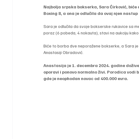
Najbolja srpska bokserka, Sara Ćirković, biće 
Boxing 8, a ona je odlučila da ovaj njen nastu
Sara je odlučila da svoje bokserske rukavice sa me
poraz (6 pobeda, 4 nokauta), stavi na aukciju kako
Biće to borba dve neporažene bokserke, a Sara je
Anastasiji Obradović.
Anastasija je 1. decembra 2024. godine dožive
oporavi i ponovo normalno živi. Porodica vodi b
gde je neophodan novac od 400.000 evra.