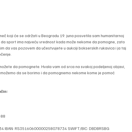
 meč koji će se održati u Beogradu 19. juna posvetila sam humanitarnoj 
ujem da sport ima najveću vrednost kada može nekome da pomogne, zato 
 da vas pozovem da učestvujete u aukciji bokserskih rukavica i ja taj 
ečenje.
 možete da pomognete. Hvala vam od srca na svakoj podeljenoj objavi, 
ako možemo da se borimo i da pomognemo nekome kome je pomoć 
čin:
-88
87-34 IBAN: RS35160600000258078734 SWIFT/BIC: DBDBRSBG