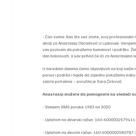
- Ćao svima. Kao što već znate, svoj profesionalni
akciji za Anastasiju Obradović iz Ljubovije. Ver
vas pozivam da pokažemo humanost i podršku. Želim
dan bokosvati, a sav prihod će ići za Anastasijino l
U narednim danima ćemo objavljivati na koji način
poruci i podršci i hajde da zajedno pokažemo k
zaista potrebna – poručila je Sara Ćirković.
Anastasiji možete da pomognete na sledeći na
- Slanjem SMS poruke 1983 na 3030
- Uplatom na dinarski račun: 160-6000002579411
- Uplatom na devizni račun: 160-60000025807