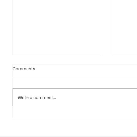
Comments
Write a comment...
POVREDA NA SPARINGU:
ZAVRŠN
Reprezentativac omladinske
Bokseri
selekcije Srbije Veljko Ristić
repreze
polomio šaku
za izaz