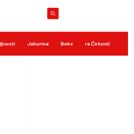
BOKS REVIJA
jivosti
Jahorina
Boks
ra Ćirković