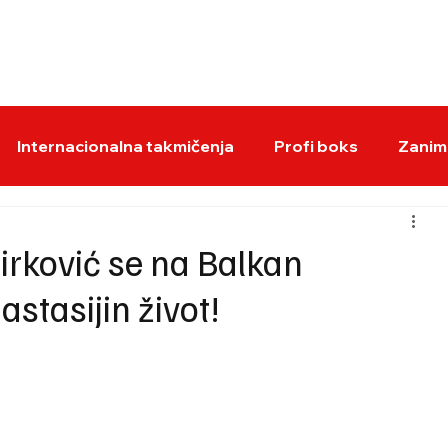
BOKS VESTI
KS
Internacionalna takmičenja
Profi boks
Zaniml
rković se na Balkan
astasijin život!