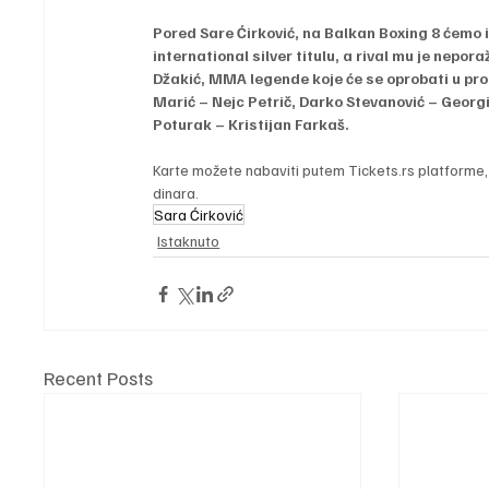
Pored Sare Ćirković, na Balkan Boxing 8 ćemo 
international silver titulu, a rival mu je nepor
Džakić, MMA legende koje će se oprobati u pro
Marić – Nejc Petrič, Darko Stevanović – Georg
Poturak – Kristijan Farkaš.
Karte možete nabaviti putem Tickets.rs platforme, 
dinara.
Sara Ćirković
Istaknuto
Recent Posts