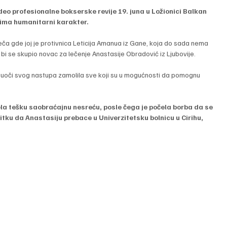
deo profesionalne bokserske revije 19. juna u Ložionici Balkan 
p ima humanitarni karakter.
ča gde joj je protivnica Leticija Amanua iz Gane, koja do sada nema 
 bi se skupio novac za lečenje Anastasije Obradović iz Ljubovije.
 uoči svog nastupa zamolila sve koji su u mogućnosti da pomognu 
la tešku saobraćajnu nesreću, posle čega je počela borba da se 
itku da Anastasiju prebace u Univerzitetsku bolnicu u Cirihu, 