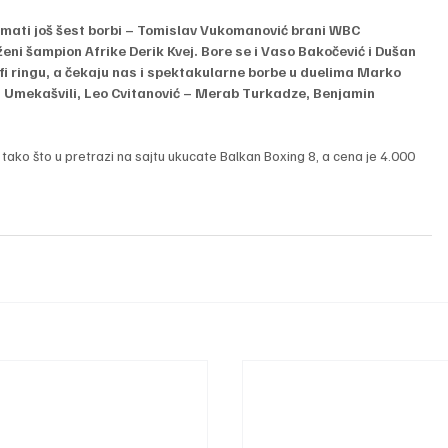
imati još šest borbi – Tomislav Vukomanović brani WBC 
aženi šampion Afrike Derik Kvej. Bore se i Vaso Bakočević i Dušan 
fi ringu, a čekaju nas i spektakularne borbe u duelima Marko 
i Umekašvili, Leo Cvitanović – Merab Turkadze, Benjamin 
tako što u pretrazi na sajtu ukucate Balkan Boxing 8, a cena je 4.000 