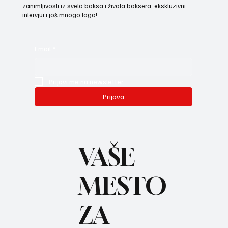
zanimljivosti iz sveta boksa i života boksera, ekskluzivni
intervjui i još mnogo toga!
Email
*
Prijavi me na newsletter.
Prijava
VAŠE
MESTO
ZA