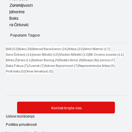
Zanimljivosti
Jahorina
Boks
ra Ćirković
Popularni Tagovi
52 posts
38 posts
24 posts
22 posts
17 posts
BSS
(52)
Boks
(38)
Nenad Borovčanin
(24)
Srbija
(22)
Almir Memić
(17)
16 posts
15 posts
13 posts
12 po
Sara Ćirković
(16)
Jovan Nikolić
(15)
Vladan Miketić
(13)
BK Crvena zvezda
(12)
11 posts
9 posts
8 posts
8 posts
7 posts
Mirko Ždralo
(11)
Balkan Boxing
(9)
Rastko Simić
(8)
Rusija
(8)
Loznica
(7)
7 posts
7 posts
7 posts
5 posts
Boks-Fokus
(7)
Zvornik
(7)
Adnan Bajramović
(7)
Reprezentacija Srbije
(5)
5 posts
5 posts
Profi boks
(5)
Omer Ametović
(5)
Kontaktirajte nas
Uslovi korišćenja
Politika privatnosti