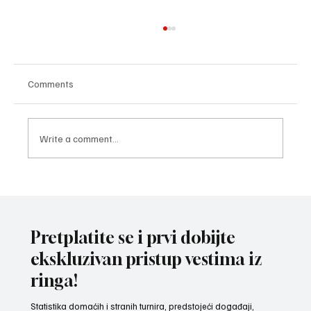
Comments
Write a comment...
POZNATI AKTERI MEČA VEČERI U LOŽIONICI:
Veljko Ražnatović protiv Rozmena Brita iz
Venecule
Pretplatite se i prvi dobijte
ekskluzivan pristup vestima iz
ringa!
Statistika domaćih i stranih turnira, predstojeći događaji,