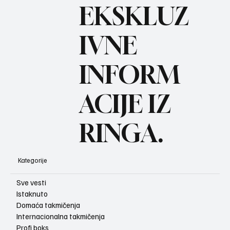
BO
REC
EKSKLUZ
IVNE
INFORM
ACIJE IZ
RINGA.
Kategorije
Sve vesti
Istaknuto
Domaća takmičenja
Internacionalna takmičenja
Profi boks