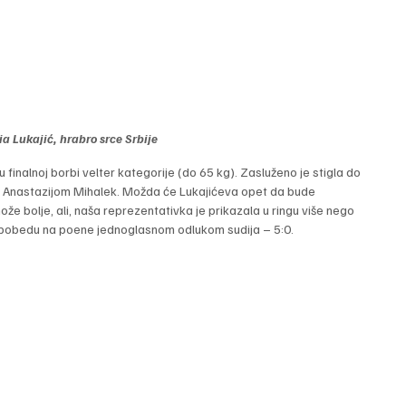
a Lukajić, hrabro srce Srbije
u finalnoj borbi velter kategorije (do 65 kg). Zasluženo je stigla do 
m Anastazijom Mihalek. Možda će Lukajićeva opet da bude 
že bolje, ali, naša reprezentativka je prikazala u ringu više nego 
 pobedu na poene jednoglasnom odlukom sudija – 5:0.