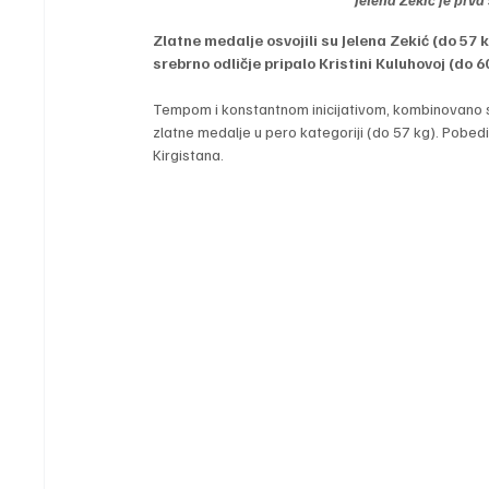
Zlatne medalje osvojili su Jelena Zekić (do 57 k
srebrno odličje pripalo Kristini Kuluhovoj (do 6
Tempom i konstantnom inicijativom, kombinovano s
zlatne medalje u pero kategoriji (do 57 kg). Pobedi
Kirgistana.