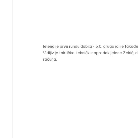
Jelena je prvu rundu dobila - 5:0, druga joj je takođe
Vidljiv je taktičko-tehnički napredak Jelene Zekić, 
računa.