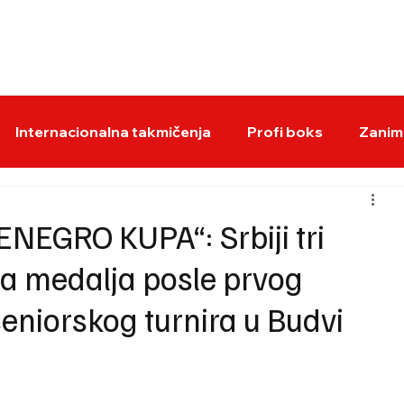
BOKS VESTI
KS
Internacionalna takmičenja
Profi boks
Zaniml
EGRO KUPA“: Srbiji tri
na medalja posle prvog
eniorskog turnira u Budvi