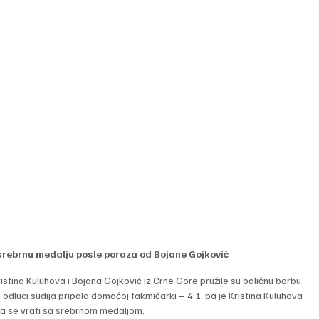
 srebrnu medalju posle poraza od Bojane Gojković
stina Kuluhova i Bojana Gojković iz Crne Gore pružile su odličnu borbu 
o odluci sudija pripala domaćoj takmičarki – 4:1, pa je Kristina Kuluhova 
da se vrati sa srebrnom medaljom.