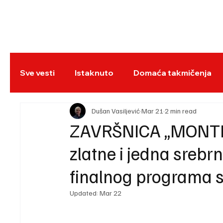
NASLOVNA
BO
Sve vesti
Istaknuto
Domaća takmičenja
REC
Dušan Vasiljević
Mar 21
2 min read
ZAVRŠNICA „MONTEN
zlatne i jedna srebr
finalnog programa s
Updated:
Mar 22