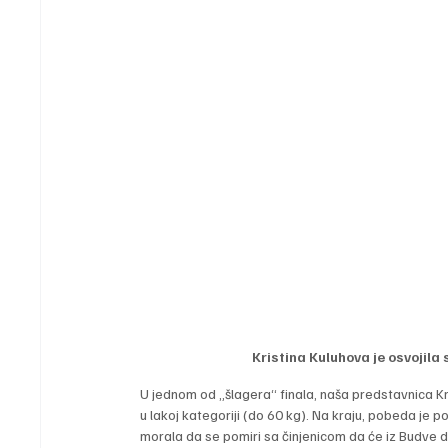
Kristina Kuluhova je osvojila
U jednom od „šlagera“ finala, naša predstavnica Kri
u lakoj kategoriji (do 60 kg). Na kraju, pobeda je p
morala da se pomiri sa činjenicom da će iz Budve 