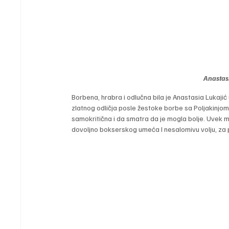
Anastasi
Borbena, hrabra i odlučna bila je Anastasia Lukajić 
zlatnog odličja posle žestoke borbe sa Poljakinjo
samokritična i da smatra da je mogla bolje. Uvek mo
dovoljno bokserskog umeća I nesalomivu volju, za