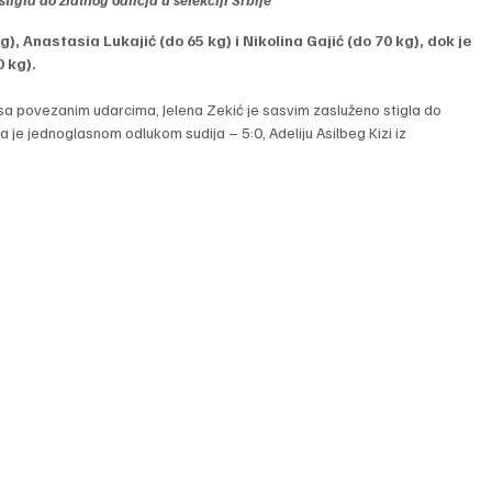
g), Anastasia Lukajić (do 65 kg) i Nikolina Gajić (do 70 kg), dok je 
0 kg).
a povezanim udarcima, Jelena Zekić je sasvim zasluženo stigla do 
a je jednoglasnom odlukom sudija – 5:0, Adeliju Asilbeg Kizi iz 