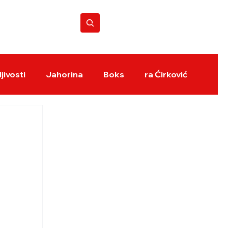
BOKS REVIJA
jivosti
Jahorina
Boks
ra Ćirković