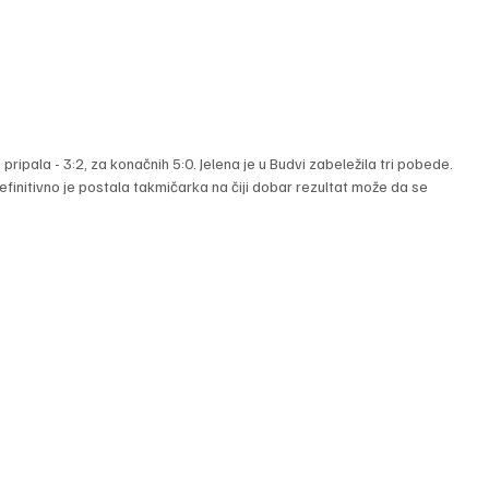
 pripala - 3:2, za konačnih 5:0. Jelena je u Budvi zabeležila tri pobede. 
definitivno je postala takmičarka na čiji dobar rezultat može da se 