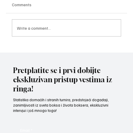
Comments
Write a comment...
ODRŽAN BOKSERSKI FORUM Za još jaču
Srbiju - kroz regione u nove pobede!
Pretplatite se i prvi dobijte
ekskluzivan pristup vestima iz
ringa!
Statistika domaćih i stranih turnira, predstojeći događaji,
zanimljivosti iz sveta boksa i života boksera, ekskluzivni
intervjui i još mnogo toga!
Email
*