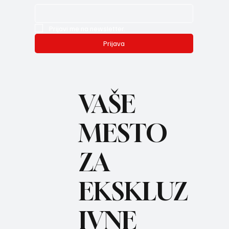
Prijavi me na newsletter.
Prijava
VAŠE
MESTO
ZA
REC
EKSKLUZ
IVNE