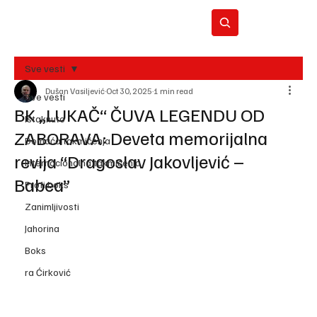
Sve vesti
Dušan Vasiljević
Oct 30, 2025
1 min read
BO
Sve vesti
REC
BK „LUKAČ“ ČUVA LEGENDU OD
Istaknuto
ZABORAVA: Deveta memorijalna
Domaća takmičenja
revija “Dragoslav Jakovljević –
Internacionalna takmičenja
Babea”
Profi boks
Zanimljivosti
Jahorina
Boks
ra Ćirković