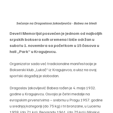
Sećanje na Dragoslava Jakovljevića - Babeu ne bledi
Deveti Memorijal posvećen je jednom od najboljih 
srpskih boksera svih vremena i biće održan u 
subotu 1. novembra sa početkom u 15 časova u 
hali „Park“ u Kragujevcu.
Organizator sada već tradicionalne manifestacije je 
Bokserski klub „Lukač“ iz Kragujevca, a ulaz na ovaj 
sportski događaj je slobodan.
Dragoslav Jakovljević Babea rođen je 4. maja 1932. 
godine u Kragujevcu. Osvojio je četiri medalje na 
evropskim prvenstvima – srebrnu u Pragu 1957. godine 
u srednjoj kategoriji (do 75 kg) i tri bronzane, u Lucernu 
1959. (do 71 kg), Beogradu 1961. (do 75 kg) i Moskvi 