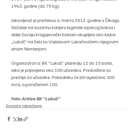
1963. godine (do 75 kg).
Jakovljević je preminuo 6. marta 2012. godine u Čikagu. 
Sećanje na izuzetnu karijeru legende srpskog boksa i 
dalje čuvaju kragujevački bokseri okupljeni oko kluba 
„Lukač“ na čelu sa Vojislavom Lukačevićem i njegovim 
sinom Nemanjom.
Organizatori iz BK “Lukač” planiraju 12 do 15 borbi, 
iako je prijavljeno oko 100 učesnika. Predviđene su 
premije za učesnike. Pobedniku će biti isplaćeno 300 
evra, a poraženom 100.
Foto: Arhiva BK "Lukač"
Domaća takmičenja