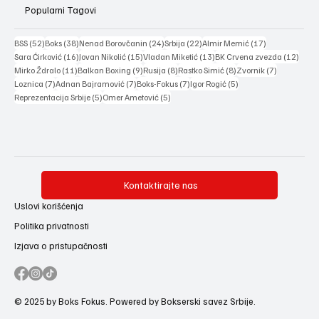
Popularni Tagovi
52 posts
38 posts
24 posts
22 posts
17 posts
BSS
(52)
Boks
(38)
Nenad Borovčanin
(24)
Srbija
(22)
Almir Memić
(17)
16 posts
15 posts
13 posts
12 po
Sara Ćirković
(16)
Jovan Nikolić
(15)
Vladan Miketić
(13)
BK Crvena zvezda
(12)
11 posts
9 posts
8 posts
8 posts
7 posts
Mirko Ždralo
(11)
Balkan Boxing
(9)
Rusija
(8)
Rastko Simić
(8)
Zvornik
(7)
7 posts
7 posts
7 posts
5 posts
Loznica
(7)
Adnan Bajramović
(7)
Boks-Fokus
(7)
Igor Rogić
(5)
5 posts
5 posts
Reprezentacija Srbije
(5)
Omer Ametović
(5)
Kontaktirajte nas
Uslovi korišćenja
Politika privatnosti
Izjava o pristupačnosti
© 2025 by Boks Fokus. Powered by Bokserski savez Srbije.