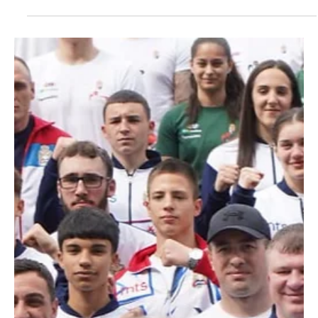
Jun 13
2 min read
Domaća takmičenja
PAZARCI PRED RASPLET SUPERLIGE: Po
medalju s decom iz naše čaršije!
Ekipni šampion države iz 2022. i osvajač Regionalne lige 2023.