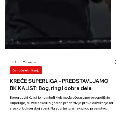
Jun 18
2 min read
Domaća takmičenja