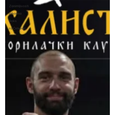
Zanimljivosti
Jahorina
Boks
ra Ćirković