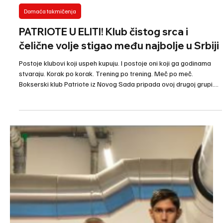
Jun 14
2 min read
Domaća takmičenja
PATRIOTE U ELITI! Klub čistog srca i
čelične volje stigao među najbolje u Srbiji