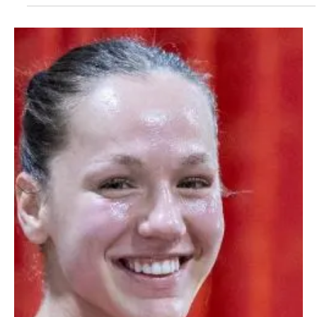
BK Torpedo!
Ivan Popović sa trilingom srpskih reprezentativaca ispred
bokserske hale BK Torpedo, 2024. godine Uspešna saradnja dva
bokserska saveza - srpskog i ruskog nastavlja se na novom, još
višem, stručnom nivou. Bokserski savez Srbije omogućio je našim
trenerima posebnu privilegiju da u narednom periodu provedu
određeno vreme na usavršavanju u Moskvi, u čuveni klub Torpedo,
sa legendarnim trenerom Olegom Menšikovim na čelu. Menšikov
(na fotografiji iznad) je, inače, počasni trener R