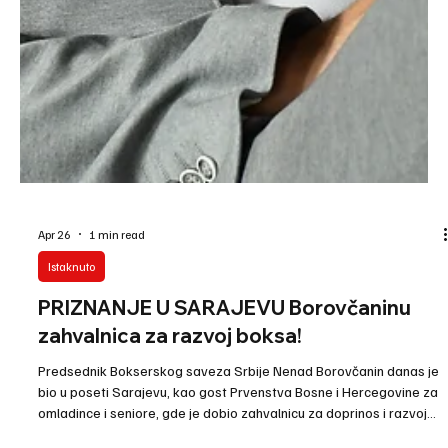
kontinuitet, već i činjenica da su kroz njega prošla neka od najvećih
imena jugoslovenskog i svetskog boksa, poput Mate Parlov,
Zvonko Vujin, Tadija Kača