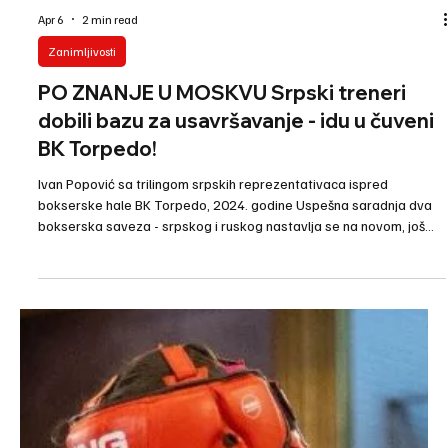
zahvalnica za razvoj boksa!
Predsednik Bokserskog saveza Srbije Nenad Borovčanin danas je
bio u poseti Sarajevu, kao gost Prvenstva Bosne i Hercegovine za
omladince i seniore, gde je dobio zahvalnicu za doprinos i razvoj
bokserskog sporta. Borovčanin je ličnim primerom još jednom
pokazao kolika je važnost regionalne saradnje i jačanja sportskih
odnosa svih susednih zemalja.