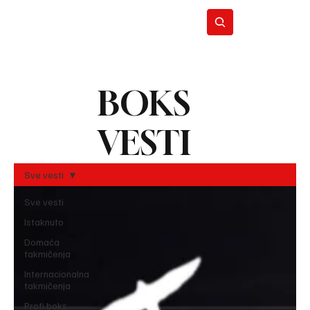
BOKS
BO
REC
VESTI
Sve vesti
Sve vesti
Istaknuto
Domaća
takmičenja
Internacionalna
takmičenja
Profi boks