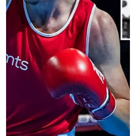
May 9
2 min read
Istaknuto
TOMAŠEVIĆ: Borovčanin je uradio za
srpski boks više nego svi zajedno za 50
godina!
Obilazeći Regionalni bokserski centar u Loznici - Dejan Tomašević,
predsednik Olimpijskog komiteta Srbije, izjavio je: "Nenad
Borovčanin je uradio za srpski boks više nego svi zajedno pre
njega za 50 godina"! Prvi čovek OKS je u društvu ministra Zorana
Gajića, ministra sporta Republike Srbije, proveo popodne u trening
kampu na kojem se reprezentativci Srbije i još pet inostranih
nacionalnih selekcija pripremaju za 63. Beogradski pobednik. Dejan
Tomašević je u izjavio za BOKS-