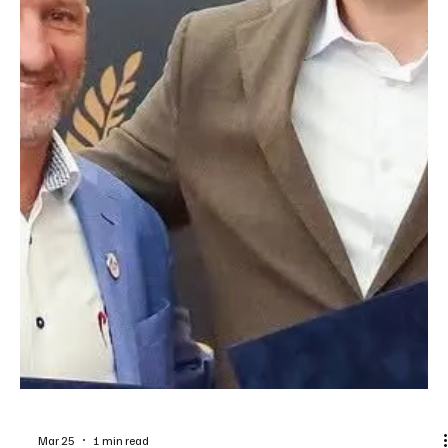
Istanbula donosimo dve medalje. Jelena Zekić (do 57 kg) se u
nedelju bori za zlato protiv Irkinje Niam Fej, dok je bronzu osvojila
Nikolina Gajić (do 70 kg). Reprezentativka Srbije iz redova
lozničkih Vukova sa Drine je u četvrtfinalu pobedila Rahonu
Kurbonbojevu iz Uzbekistana, ali ju je u