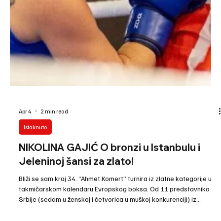
Apr 6
2 min read
Zanimljivosti
PO ZNANJE U MOSKVU Srpski treneri
dobili bazu za usavršavanje - idu u čuveni