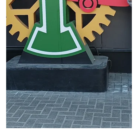
Apr 26
1 min read
Istaknuto
PRIZNANJE U SARAJEVU Borovčaninu