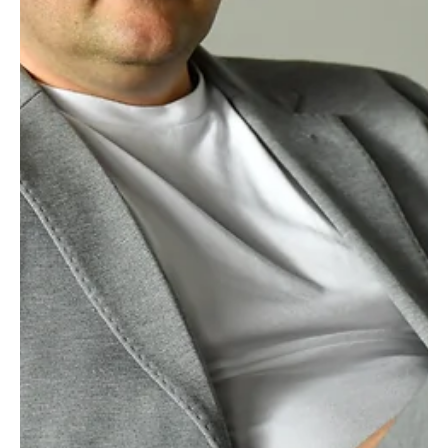
May 5
2 min read
Istaknuto
BOROVČANIN: Beogradski pobednik -
jedan od najjačih turnira u Evropi!
Turnir „Beogradski pobednik“ zaista ostaje jedan od najvažnijih
simbola bokserske tradicije u regionu i šire. Novo 63. izdanje, koje
će biti održano u Obrenovcu od 12. do 18. maja 2026, dodatno
potvrđuje da Beograd i Srbija imaju ozbiljnu ulogu na međunarodnoj
bokserskoj sceni. Ono što ovaj turnir čini posebnim nije samo dug