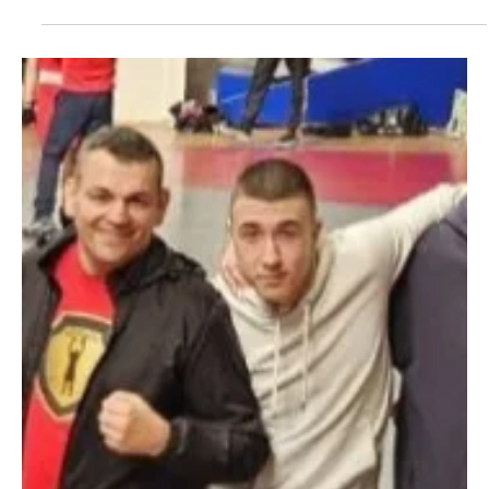
KREĆE SUPERLIGA - PREDSTAVLJAMO
BK KALIST: Bog, ring i dobra dela
Beogradski Kalist je najmlađi klub među učesnicima ovogodišnje
Superlige, ali već nekoliko godina predstavlja pravo osveženje na
srpskoj bokserskoj sceni. Na završni turnir ekipnog prvenstva
države, koji danas počinje na Zlatiboru, Kalist je stigao na
dominantan način, osvojivši prvo mesto u Regionu Beograd u
konkurenciji čak 19 klubova. Tokom kvalifikacija za Superligu, Kalist
je bio uspešniji čak i od Crvene zvezde, koju mnogi stručnjaci
smatraju najvećim favoritom za osvaj