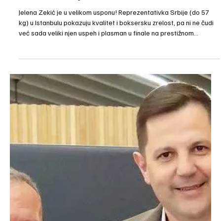
Apr 4
2 min read
Istaknuto
NIKOLINA GAJIĆ O bronzi u Istanbulu i
Jeleninoj šansi za zlato!
Bliži se sam kraj 34. “Ahmet Komert” turnira iz zlatne kategorije u
takmičarskom kalendaru Evropskog boksa. Od 11 predstavnika
Srbije (sedam u ženskoj i četvorica u muškoj konkurenciji) iz