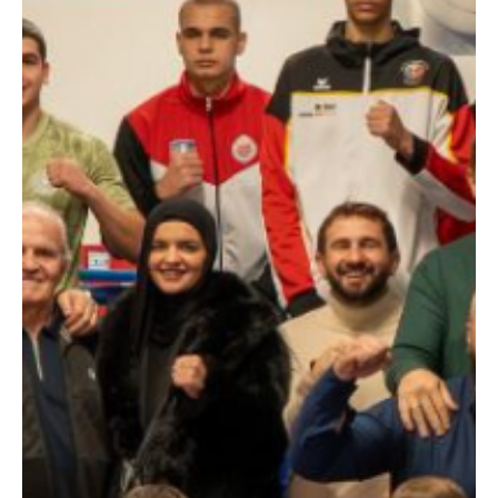
Postoje klubovi koji uspeh kupuju. I postoje oni koji ga godinama
stvaraju. Korak po korak. Trening po trening. Meč po meč.
Bokserski klub Patriote iz Novog Sada pripada ovoj drugoj grupi.
Plasmanom u plej-of Superlige Srbije ostvarili su najveći ekipni
rezultat u svojoj 16 godina dugoj istoriji i pokazali da se i bez
velikih budžeta može stići među elitu. Od 18. do 21. juna na
Zlatiboru očekuje ih završni turnir Superlige Srbije. U četvrtfinalu će
se sastati sa jednim od naj