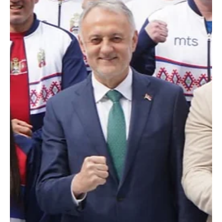
godine pokušaće na Zlatiboru da stigne do još jednog vrednog
trofeja. Istina, ovog puta bi osvajanje titule ekipnog prvaka
Superlige predstavljalo "pravu malu senzaciju", smatra Selver
Lekpek, predsednik Bokserskog kluba Novi Pazar. U razgovoru za
"Boks-Fokus", prvi čovek Pazaraca pojašnjava iz kog razloga ulogu
apsolutnog favorita prepušta Crvenoj zvezdi. - Prvo i osnovno - BK
Novi Pazar će na završnom turniru Su