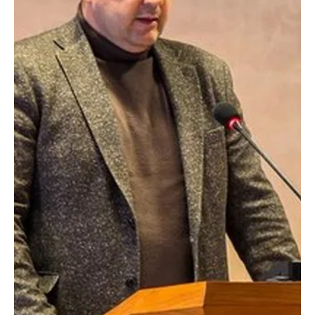
Apr 3
2 min read
Istaknuto
JELENA ZEKIĆ PRED FINALE: Napadam
zlato za Srbiju!
Jelena Zekić je u velikom usponu! Reprezentativka Srbije (do 57
kg) u Istanbulu pokazuju kvalitet i boksersku zrelost, pa ni ne čudi
već sada veliki njen uspeh i plasman u finale na prestižnom
međunarodnom turniru "Ahmet Komert". Devojka koja je pre samo
nekoliko dana u Budvi na Montenegro kupu stigla do zlata, u
nedelju će imati priliku da osvoji još jedno najsjajnije odličje, ovog
puta u meču sa Irkinjom Niam Fej. U polufinalu je zasluženo slavila
na poene protiv Turkinje G