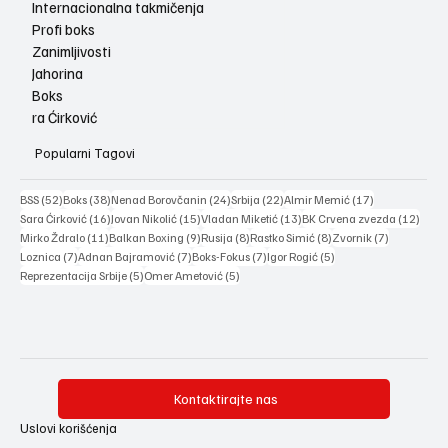
Internacionalna takmičenja
Profi boks
Zanimljivosti
Jahorina
Boks
ra Ćirković
Popularni Tagovi
52 posts
38 posts
24 posts
22 posts
17 posts
BSS
(52)
Boks
(38)
Nenad Borovčanin
(24)
Srbija
(22)
Almir Memić
(17)
16 posts
15 posts
13 posts
12 po
Sara Ćirković
(16)
Jovan Nikolić
(15)
Vladan Miketić
(13)
BK Crvena zvezda
(12)
11 posts
9 posts
8 posts
8 posts
7 posts
Mirko Ždralo
(11)
Balkan Boxing
(9)
Rusija
(8)
Rastko Simić
(8)
Zvornik
(7)
7 posts
7 posts
7 posts
5 posts
Loznica
(7)
Adnan Bajramović
(7)
Boks-Fokus
(7)
Igor Rogić
(5)
5 posts
5 posts
Reprezentacija Srbije
(5)
Omer Ametović
(5)
Kontaktirajte nas
Uslovi korišćenja