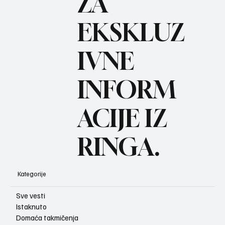
ZA
BO
REC
EKSKLUZ
IVNE
INFORM
ACIJE IZ
RINGA.
Kategorije
Sve vesti
Istaknuto
Domaća takmičenja