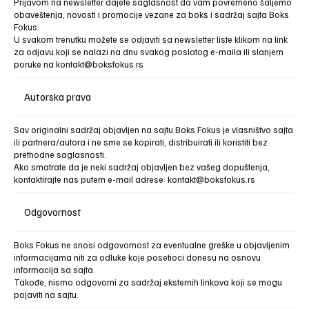
Prijavom na newsletter dajete saglasnost da vam povremeno šaljemo
obaveštenja, novosti i promocije vezane za boks i sadržaj sajta Boks
Fokus.
U svakom trenutku možete se odjaviti sa newsletter liste klikom na link
za odjavu koji se nalazi na dnu svakog poslatog e-maila ili slanjem
poruke na
kontakt@boksfokus.rs
Autorska prava
Sav originalni sadržaj objavljen na sajtu Boks Fokus je vlasništvo sajta
ili partnera/autora i ne sme se kopirati, distribuirati ili koristiti bez
prethodne saglasnosti.
Ako smatrate da je neki sadržaj objavljen bez vašeg dopuštenja,
kontaktirajte nas putem e-mail adrese: kontakt@boksfokus.rs
Odgovornost
Boks Fokus ne snosi odgovornost za eventualne greške u objavljenim
informacijama niti za odluke koje posetioci donesu na osnovu
informacija sa sajta.
Takođe, nismo odgovorni za sadržaj eksternih linkova koji se mogu
pojaviti na sajtu.