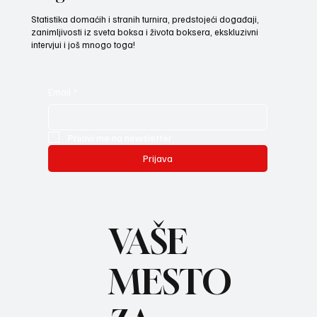
Statistika domaćih i stranih turnira, predstojeći događaji,
zanimljivosti iz sveta boksa i života boksera, ekskluzivni
intervjui i još mnogo toga!
Email
*
Prijavi me na newsletter.
Prijava
VAŠE
MESTO