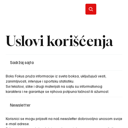
Uslovi korišćenja
BO
REC
Sadržaj sajta
Boks Fokus pruža informacije iz sveta boksa, uključujući vesti,
zanimljivosti, intervjue i sportsku statistiku.
Svi tekstovi, slike i drugi materijali na sajtu su informativnog
karaktera i ne garantuje se njihova potpuna tačnost ili ažurnost.
Newsletter
Korisnici se mogu prijaviti na naš newsletter dobrovoljno unosom svoje
e-mail adrese.