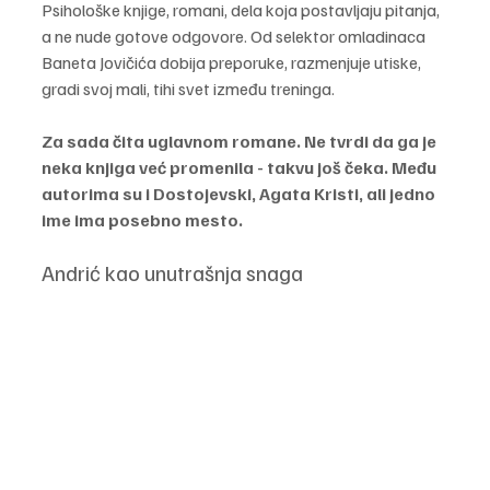
Psihološke knjige, romani, dela koja postavljaju pitanja, 
a ne nude gotove odgovore. Od selektor omladinaca 
Baneta Jovičića dobija preporuke, razmenjuje utiske, 
gradi svoj mali, tihi svet između treninga.
Za sada čita uglavnom romane. Ne tvrdi da ga je 
neka knjiga već promenila - takvu još čeka. Među 
autorima su i Dostojevski, Agata Kristi, ali jedno 
ime ima posebno mesto.
Andrić kao unutrašnja snaga