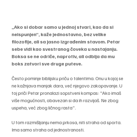
„Ako si dobar samo u jednoj stvari, kao da si 
neispunjen“, kaže jednostavno, bez velike 
filozofije, ali sa jasno izgrađenim stavom. Petar 
sebe vidi kao svestranog čoveka u nastajanju. 
Boksa se ne odriče, naprotiv, ali odbija da mu 
boks zatvori sve druge puteve.
Često pominje biblijsku priču o talentima. Onu u kojoj se 
ne kažnjava manjak dara, već njegovo zakopavanje. U 
toj priči Petar pronalazi sopstveni kompas: "Ako imaš 
više mogućnosti, obavezan si da ih razvijaš. Ne zbog 
uspeha, već zbog ličnog rasta".
U tom razmišljanju nema prkosa, niti straha od sporta. 
Ima samo straha od jednostranosti.