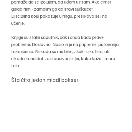
pomaže da se izolujem, da uđem u ritam. Ako cimer 
gleda film - zamolim ga da stavi slušalice". 
Disciplina koju pokazuje u ringu, preslikava se i na 
učenje.
Knjige su stalni saputnik, čak i onda kada prave 
probleme. Doslovno. Nosio ih je na pripreme, putovanja, 
takmičenja. Nekada su mu bile „višak“ u koferu, ali 
nikada kandidat za izbacivanje. Jer, kako kaže - mora 
tako.
Šta čita jedan mladi bokser