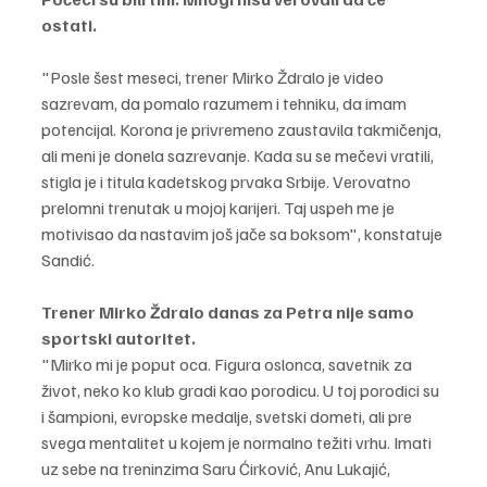
ostati. 
"Posle šest meseci, trener Mirko Ždralo je video 
sazrevam, da pomalo razumem i tehniku, da imam 
potencijal. Korona je privremeno zaustavila takmičenja, 
ali meni je donela sazrevanje. Kada su se mečevi vratili, 
stigla je i titula kadetskog prvaka Srbije. Verovatno 
prelomni trenutak u mojoj karijeri. Taj uspeh me je 
motivisao da nastavim još jače sa boksom", konstatuje 
Sandić.
Trener Mirko Ždralo danas za Petra nije samo 
sportski autoritet. 
"Mirko mi je poput oca. Figura oslonca, savetnik za 
život, neko ko klub gradi kao porodicu. U toj porodici su 
i šampioni, evropske medalje, svetski dometi, ali pre 
svega mentalitet u kojem je normalno težiti vrhu. Imati 
uz sebe na treninzima Saru Ćirković, Anu Lukajić, 