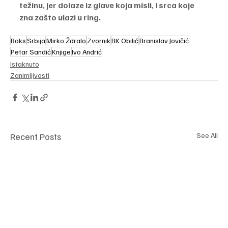
težinu, jer dolaze iz glave koja misli, i srca koje 
zna zašto ulazi u ring.
Boks
Srbija
Mirko Ždralo
Zvornik
BK Obilić
Branislav Jovičić
Petar Sandić
Knjige
Ivo Andrić
Istaknuto
Zanimljivosti
Recent Posts
See All