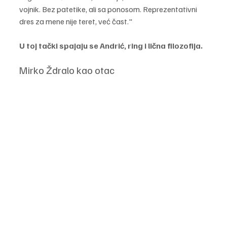
vojnik. Bez patetike, ali sa ponosom. Reprezentativni 
dres za mene nije teret, već čast."
U toj tački spajaju se Andrić, ring i lična filozofija.
Mirko Ždralo kao otac