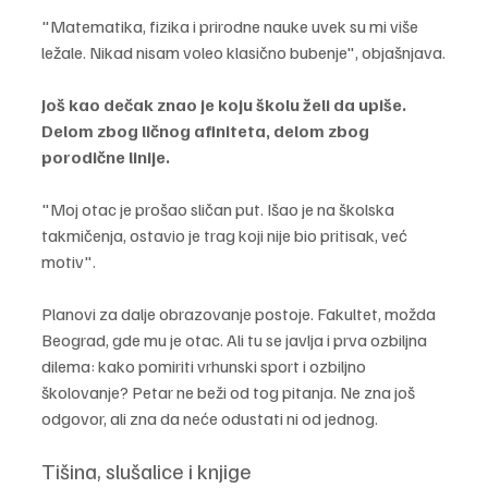
"Matematika, fizika i prirodne nauke uvek su mi više 
ležale. Nikad nisam voleo klasično bubenje", objašnjava.
Još kao dečak znao je koju školu želi da upiše. 
Delom zbog ličnog afiniteta, delom zbog 
porodične linije. 
"Moj otac je prošao sličan put. Išao je na školska 
takmičenja, ostavio je trag koji nije bio pritisak, već 
motiv".
Planovi za dalje obrazovanje postoje. Fakultet, možda 
Beograd, gde mu je otac. Ali tu se javlja i prva ozbiljna 
dilema: kako pomiriti vrhunski sport i ozbiljno 
školovanje? Petar ne beži od tog pitanja. Ne zna još 
odgovor, ali zna da neće odustati ni od jednog.
Tišina, slušalice i knjige