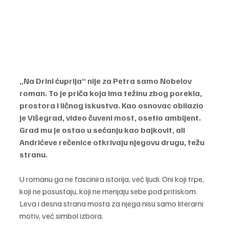
„Na Drini ćuprija“ nije za Petra samo Nobelov 
roman. To je priča koja ima težinu zbog porekla, 
prostora i ličnog iskustva. Kao osnovac obilazio 
je Višegrad, video čuveni most, osetio ambijent. 
Grad mu je ostao u sećanju kao bajkovit, ali 
Andrićeve rečenice otkrivaju njegovu drugu, težu 
stranu.
U romanu ga ne fascinira istorija, već ljudi. Oni koji trpe, 
koji ne posustaju, koji ne menjaju sebe pod pritiskom. 
Leva i desna strana mosta za njega nisu samo literarni 
motiv, već simbol izbora.