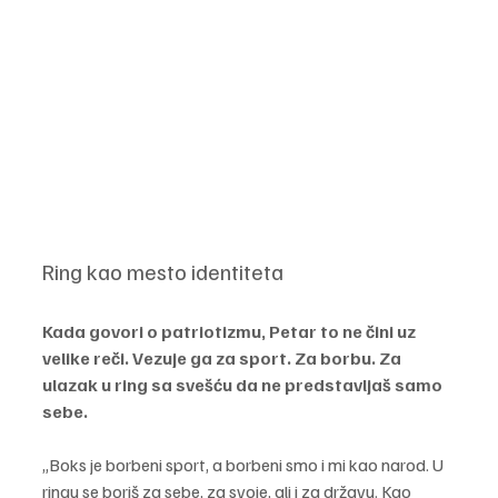
Ring kao mesto identiteta
Kada govori o patriotizmu, Petar to ne čini uz 
velike reči. Vezuje ga za sport. Za borbu. Za 
ulazak u ring sa svešću da ne predstavljaš samo 
sebe.
„Boks je borbeni sport, a borbeni smo i mi kao narod. U 
ringu se boriš za sebe, za svoje, ali i za državu. Kao 