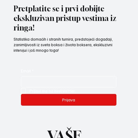
izazov na Mediteranskim igrama u Tarantu
Pretplatite se i prvi dobijte
ekskluzivan pristup vestima iz
ringa!
Statistika domaćih i stranih turnira, predstojeći događaji,
zanimljivosti iz sveta boksa i života boksera, ekskluzivni
intervjui i još mnogo toga!
Email
*
Prijavi me na newsletter.
Prijava
VAŠE