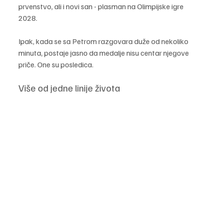
prvenstvo, ali i novi san - plasman na Olimpijske igre 
2028.
Ipak, kada se sa Petrom razgovara duže od nekoliko 
minuta, postaje jasno da medalje nisu centar njegove 
priče. One su posledica.
Više od jedne linije života