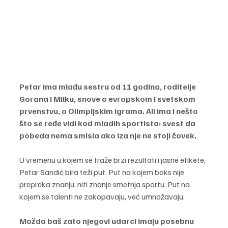
Petar ima mlađu sestru od 11 godina, roditelje 
Gorana i Milku, snove o evropskom i svetskom 
prvenstvu, o Olimpijskim igrama. Ali ima i nešto 
što se ređe vidi kod mladih sportista: svest da 
pobeda nema smisla ako iza nje ne stoji čovek.
U vremenu u kojem se traže brzi rezultati i jasne etikete, 
Petar Sandić bira teži put. Put na kojem boks nije 
prepreka znanju, niti znanje smetnja sportu. Put na 
kojem se talenti ne zakopavaju, već umnožavaju.
Možda baš zato njegovi udarci imaju posebnu 