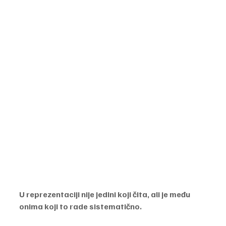
U reprezentaciji nije jedini koji čita, ali je među 
onima koji to rade sistematično. 