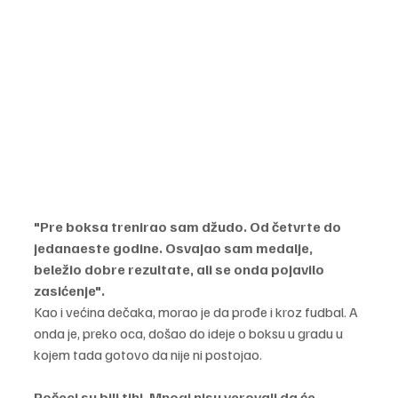
"Pre boksa trenirao sam džudo. Od četvrte do 
jedanaeste godine. Osvajao sam medalje, 
beležio dobre rezultate, ali se onda pojavilo  
zasićenje". 
Kao i većina dečaka, morao je da prođe i kroz fudbal. A 
onda je, preko oca, došao do ideje o boksu u gradu u 
kojem tada gotovo da nije ni postojao.
Počeci su bili tihi. Mnogi nisu verovali da će 