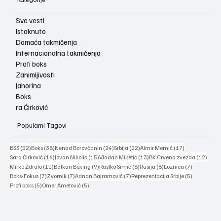
Sve vesti
Istaknuto
Domaća takmičenja
Internacionalna takmičenja
Profi boks
Zanimljivosti
Jahorina
Boks
ra Ćirković
Popularni Tagovi
52 posts
38 posts
24 posts
22 posts
17 posts
BSS
(52)
Boks
(38)
Nenad Borovčanin
(24)
Srbija
(22)
Almir Memić
(17)
16 posts
15 posts
13 posts
12 po
Sara Ćirković
(16)
Jovan Nikolić
(15)
Vladan Miketić
(13)
BK Crvena zvezda
(12)
11 posts
9 posts
8 posts
8 posts
7 posts
Mirko Ždralo
(11)
Balkan Boxing
(9)
Rastko Simić
(8)
Rusija
(8)
Loznica
(7)
7 posts
7 posts
7 posts
5 posts
Boks-Fokus
(7)
Zvornik
(7)
Adnan Bajramović
(7)
Reprezentacija Srbije
(5)
5 posts
5 posts
Profi boks
(5)
Omer Ametović
(5)