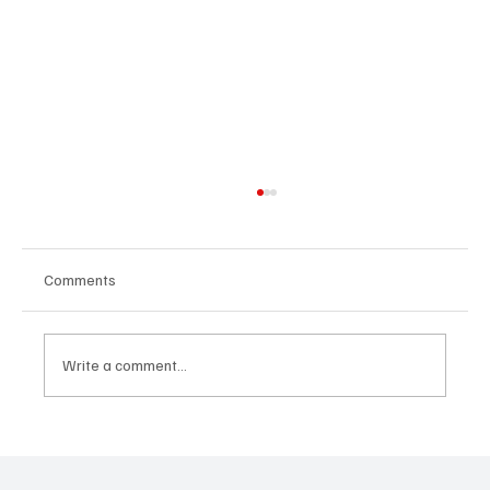
Comments
Write a comment...
ZAVRŠNI UDARAC PRIPREMA: Bokseri i
bokserke reprezentacije Srbije spremni za