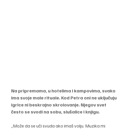
Na pripremama, u hotelima i kampovima, svako 
ima svoje male rituale. Kod Petra oni ne uključuju 
igrice ni beskrajno skrolovanje. Njegov svet 
često se svodi na sobu, slušalice i knjigu.
„Može da se uči svuda ako imaš volju. Muzika mi 