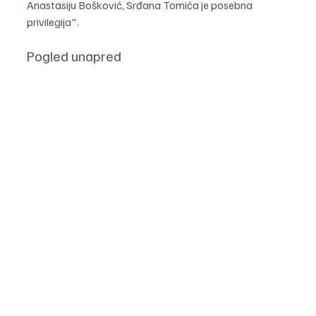
Anastasiju Bošković, Srđana Tomića je posebna 
privilegija". 
Pogled unapred