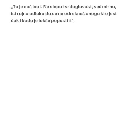
„To je naš inat. Ne slepa tvrdoglavost, već mirna, 
istrajna odluka da se ne odrekneš onoga što jesi, 
čak i kada je lakše popustiti".