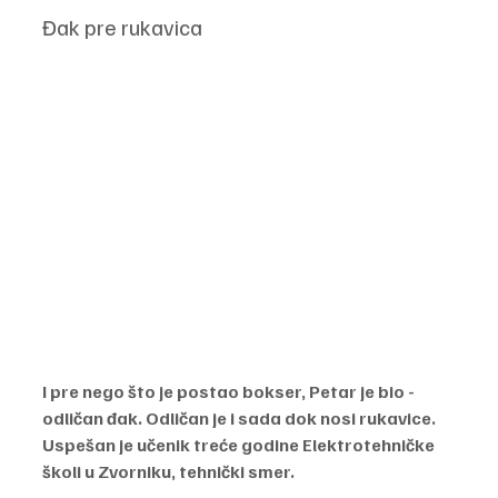
Đak pre rukavica
I pre nego što je postao bokser, Petar je bio - 
odličan đak. Odličan je i sada dok nosi rukavice. 
Uspešan je učenik treće godine Elektrotehničke 
školi u Zvorniku, tehnički smer. 