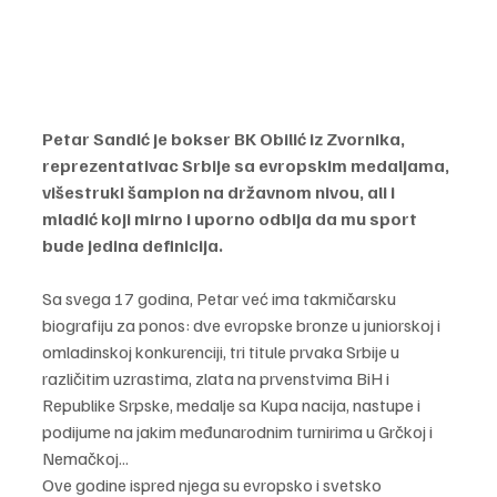
Petar Sandić je bokser BK Obilić iz Zvornika, 
reprezentativac Srbije sa evropskim medaljama, 
višestruki šampion na državnom nivou, ali i 
mladić koji mirno i uporno odbija da mu sport 
bude jedina definicija.
Sa svega 17 godina, Petar već ima takmičarsku 
biografiju za ponos: dve evropske bronze u juniorskoj i 
omladinskoj konkurenciji, tri titule prvaka Srbije u 
različitim uzrastima, zlata na prvenstvima BiH i 
Republike Srpske, medalje sa Kupa nacija, nastupe i 
podijume na jakim međunarodnim turnirima u Grčkoj i 
Nemačkoj... 
Ove godine ispred njega su evropsko i svetsko 