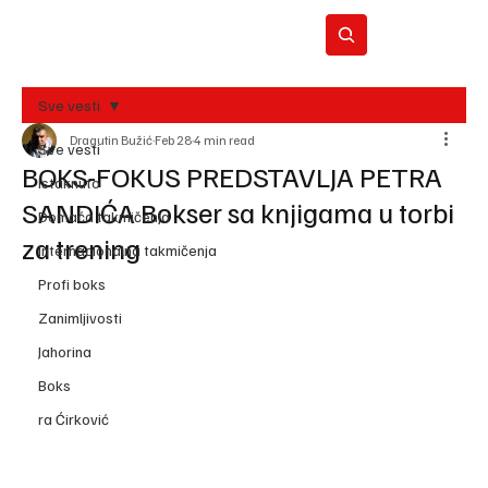
Sve vesti
Dragutin Bužić
Feb 28
4 min read
BO
Sve vesti
REC
BOKS-FOKUS PREDSTAVLJA PETRA
Istaknuto
SANDIĆA Bokser sa knjigama u torbi
Domaća takmičenja
za trening
Internacionalna takmičenja
Profi boks
Zanimljivosti
Jahorina
Boks
ra Ćirković